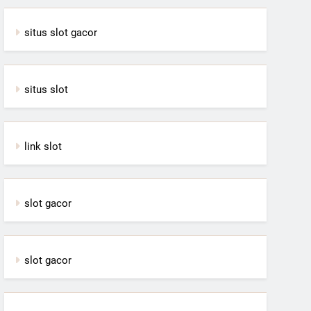
situs slot gacor
situs slot
link slot
slot gacor
slot gacor