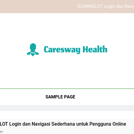
EDWINSLOT Login dan Navig
Tips Aman S
Solusi Lebah4D Login Gagal di Pe
TIARA4D Link Alternatif untu
EDWINSLOT Login dan Navig
Tips Aman S
esway Health
olusi Kesehatan Terbaik Dari Caresway Health.
Solusi Lebah4D Login Gagal di Pe
SAMPLE PAGE
n Navigasi Sederhana untuk Pengguna Online
Tips Am
2 Months 