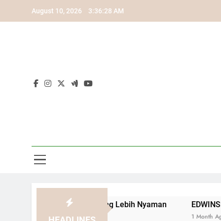
Skip
August 10, 2026
3:36:29 AM
to
content
Car
Dapatkan S
ngalaman Akses yang Lebih Nyaman
EDWINSLOT Login da
1 Month Ago
HEADLINES