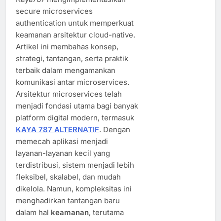
secure microservices
authentication untuk memperkuat
keamanan arsitektur cloud-native.
Artikel ini membahas konsep,
strategi, tantangan, serta praktik
terbaik dalam mengamankan
komunikasi antar microservices.
Arsitektur microservices telah
menjadi fondasi utama bagi banyak
platform digital modern, termasuk
KAYA 787 ALTERNATIF
. Dengan
memecah aplikasi menjadi
layanan-layanan kecil yang
terdistribusi, sistem menjadi lebih
fleksibel, skalabel, dan mudah
dikelola. Namun, kompleksitas ini
menghadirkan tantangan baru
dalam hal
keamanan
, terutama