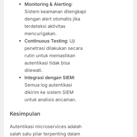
Monitoring & Alerting
:
Sistem keamanan dilengkapi
dengan alert otomatis jika
terdeteksi aktivitas
mencurigakan.
Continuous Testing
: Uji
penetrasi dilakukan secara
rutin untuk memastikan
autentikasi tidak bisa
dilewati.
Integrasi dengan SIEM
:
Semua log autentikasi
dikirim ke sistem SIEM
untuk analisis ancaman.
Kesimpulan
Autentikasi microservices adalah
salah satu pilar terpenting dalam