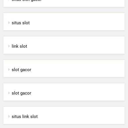
situs slot
link slot
slot gacor
slot gacor
situs link slot