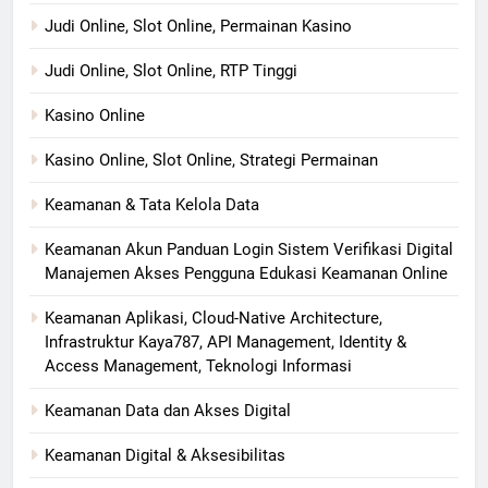
Judi Online, Slot Online, Permainan Kasino
Judi Online, Slot Online, RTP Tinggi
Kasino Online
Kasino Online, Slot Online, Strategi Permainan
Keamanan & Tata Kelola Data
Keamanan Akun Panduan Login Sistem Verifikasi Digital
Manajemen Akses Pengguna Edukasi Keamanan Online
Keamanan Aplikasi, Cloud-Native Architecture,
Infrastruktur Kaya787, API Management, Identity &
Access Management, Teknologi Informasi
Keamanan Data dan Akses Digital
Keamanan Digital & Aksesibilitas