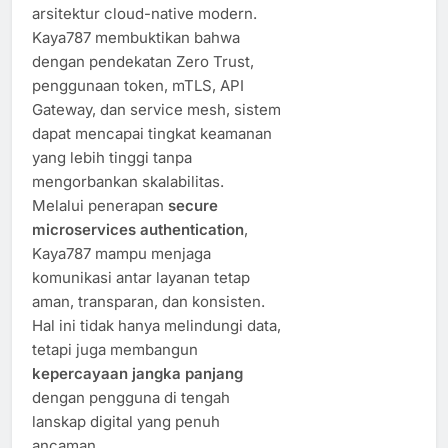
arsitektur cloud-native modern.
Kaya787 membuktikan bahwa
dengan pendekatan Zero Trust,
penggunaan token, mTLS, API
Gateway, dan service mesh, sistem
dapat mencapai tingkat keamanan
yang lebih tinggi tanpa
mengorbankan skalabilitas.
Melalui penerapan
secure
microservices authentication
,
Kaya787 mampu menjaga
komunikasi antar layanan tetap
aman, transparan, dan konsisten.
Hal ini tidak hanya melindungi data,
tetapi juga membangun
kepercayaan jangka panjang
dengan pengguna di tengah
lanskap digital yang penuh
ancaman.