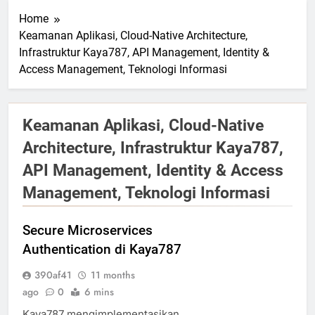
Home
Keamanan Aplikasi, Cloud-Native Architecture,
Infrastruktur Kaya787, API Management, Identity &
Access Management, Teknologi Informasi
Keamanan Aplikasi, Cloud-Native
Architecture, Infrastruktur Kaya787,
API Management, Identity & Access
Management, Teknologi Informasi
Secure Microservices
Authentication di Kaya787
390af41
11 months
ago
0
6 mins
Kaya787 mengimplementasikan