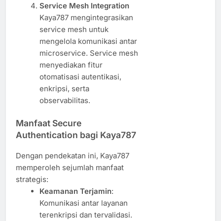
Service Mesh Integration
Kaya787 mengintegrasikan
service mesh untuk
mengelola komunikasi antar
microservice. Service mesh
menyediakan fitur
otomatisasi autentikasi,
enkripsi, serta
observabilitas.
Manfaat Secure
Authentication bagi Kaya787
Dengan pendekatan ini, Kaya787
memperoleh sejumlah manfaat
strategis:
Keamanan Terjamin
:
Komunikasi antar layanan
terenkripsi dan tervalidasi.