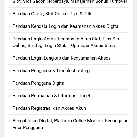
Slot, Slot Gacor Terpercaya, Manajemen Bonus Turnover
Panduan Game, Slot Online, Tips & Trik
Panduan Kendala Login dan Keamanan Akses Digital
Panduan Login Aman, Keamanan Akun Slot, Tips Slot
Online, Strategi Login Stabil, Optimasi Akses Situs
Panduan Login Lengkap dan Kenyamanan Akses
Panduan Pengguna & Troubleshooting
Panduan Pengguna Digital
Panduan Permainan & Informasi Togel
Panduan Registrasi dan Akses Akun
Pengalaman Digital, Platform Online Modern, Keunggulan
Fitur Pengguna