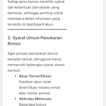
Setiap jenis bonus memiliki syarat
dan ketentuan penukaran yang
berbeda, sehingga penting untuk
membaca detail informasi yang
tersedia di dashboard akun.
2. Syarat Umum Penukaran
Bonus
Agar proses penukaran bonus
berjalan lancar, pengguna harus
memenuhi beberapa syarat umum
berikut:
Akun Terverifikasi:
Pastikan akun telah
diverifikasi melalui email
atau nomor ponsel.
Aktivitas Minimum:
Beberapa bonus