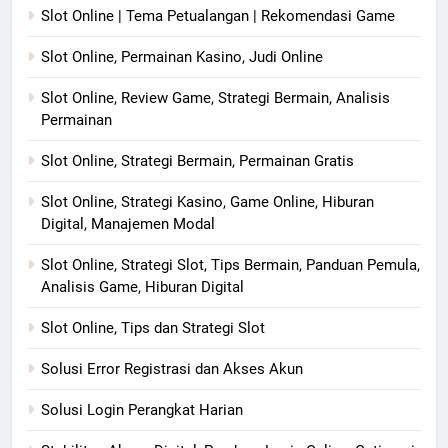
Slot Online | Tema Petualangan | Rekomendasi Game
Slot Online, Permainan Kasino, Judi Online
Slot Online, Review Game, Strategi Bermain, Analisis
Permainan
Slot Online, Strategi Bermain, Permainan Gratis
Slot Online, Strategi Kasino, Game Online, Hiburan
Digital, Manajemen Modal
Slot Online, Strategi Slot, Tips Bermain, Panduan Pemula,
Analisis Game, Hiburan Digital
Slot Online, Tips dan Strategi Slot
Solusi Error Registrasi dan Akses Akun
Solusi Login Perangkat Harian