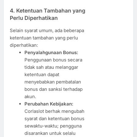
4. Ketentuan Tambahan yang
Perlu Diperhatikan
Selain syarat umum, ada beberapa
ketentuan tambahan yang perlu
diperhatikan:
Penyalahgunaan Bonus:
Penggunaan bonus secara
tidak sah atau melanggar
ketentuan dapat
menyebabkan pembatalan
bonus dan sanksi terhadap
akun.
Perubahan Kebijakan:
Corlaslot berhak mengubah
syarat dan ketentuan bonus
sewaktu-waktu; pengguna
disarankan untuk selalu