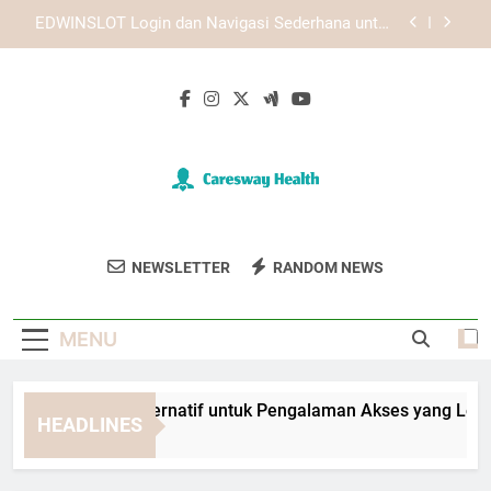
Skip
Tips Aman Sebelum Menggunakan Login
to
Edwinslot
content
Solusi Lebah4D Login Gagal di Perangkat Harian
dengan Langkah Praktis
TIARA4D Link Alternatif untuk Pengalaman Akses
yang Lebih Nyaman
EDWINSLOT Login dan Navigasi Sederhana untuk
Pengguna Online
Tips Aman Sebelum Menggunakan Login
Edwinslot
Caresway Health
Dapatkan Solusi Kesehatan Terbaik Dari
Solusi Lebah4D Login Gagal di Perangkat Harian
NEWSLETTER
RANDOM NEWS
dengan Langkah Praktis
Caresway Health.
MENU
IARA4D Link Alternatif untuk Pengalaman Akses yang Lebih 
HEADLINES
Weeks Ago