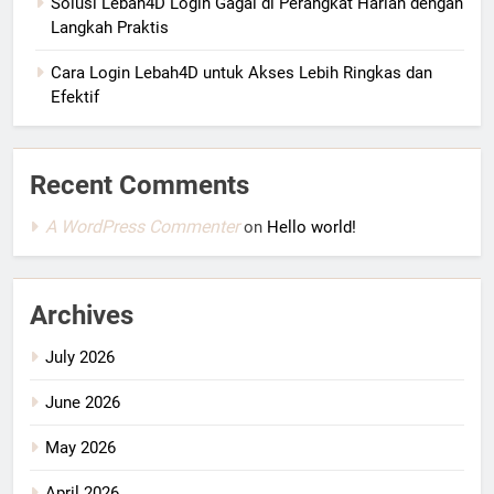
Solusi Lebah4D Login Gagal di Perangkat Harian dengan
Langkah Praktis
Cara Login Lebah4D untuk Akses Lebih Ringkas dan
Efektif
Recent Comments
A WordPress Commenter
on
Hello world!
Archives
July 2026
June 2026
May 2026
April 2026