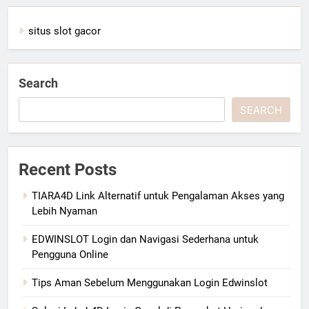
situs slot gacor
Search
SEARCH
Recent Posts
TIARA4D Link Alternatif untuk Pengalaman Akses yang
Lebih Nyaman
EDWINSLOT Login dan Navigasi Sederhana untuk
Pengguna Online
Tips Aman Sebelum Menggunakan Login Edwinslot