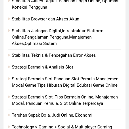
Stabilitas Akses Digital, Panduan Login Online, Optimasi
Koneksi Pengguna
Stabilitas Browser dan Akses Akun
Stabilitas Jaringan Digital,Infrastruktur Platform
Online,Pengalaman Pengguna,Manajemen
Akses,Optimasi Sistem
Stabilitas Teknis & Pencegahan Error Akses
Strategi Bermain & Analisis Slot
Strategi Bermain Slot Panduan Slot Pemula Manajemen
Modal Game Tips Hiburan Digital Edukasi Game Online
Strategi Bermain Slot, Tips Bermain Online, Manajemen
Modal, Panduan Pemula, Slot Online Terpercaya
Taruhan Sepak Bola, Judi Online, Ekonomi
Technology > Gaming > Social & Multiplayer Gaming