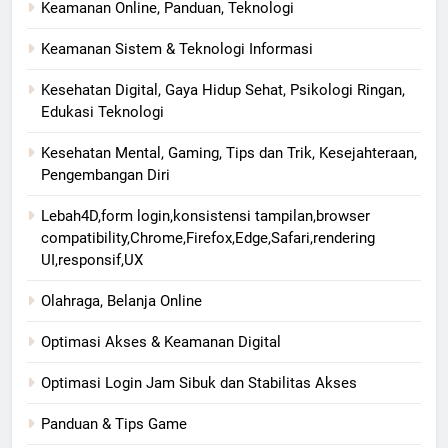
Keamanan Online, Panduan, Teknologi
Keamanan Sistem & Teknologi Informasi
Kesehatan Digital, Gaya Hidup Sehat, Psikologi Ringan,
Edukasi Teknologi
Kesehatan Mental, Gaming, Tips dan Trik, Kesejahteraan,
Pengembangan Diri
Lebah4D,form login,konsistensi tampilan,browser
compatibility,Chrome,Firefox,Edge,Safari,rendering
UI,responsif,UX
Olahraga, Belanja Online
Optimasi Akses & Keamanan Digital
Optimasi Login Jam Sibuk dan Stabilitas Akses
Panduan & Tips Game