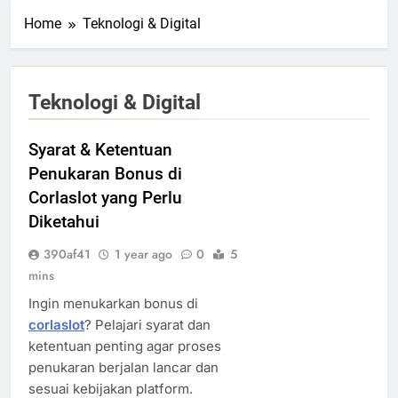
Home
Teknologi & Digital
Teknologi & Digital
Syarat & Ketentuan
Penukaran Bonus di
Corlaslot yang Perlu
Diketahui
390af41
1 year ago
0
5
mins
Ingin menukarkan bonus di
corlaslot
? Pelajari syarat dan
ketentuan penting agar proses
penukaran berjalan lancar dan
sesuai kebijakan platform.