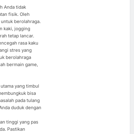
h Anda tidak
an fisik. Oleh
 untuk berolahraga.
n kaki, jogging
ah tetap lancar.
encegah rasa kaku
ngi stres yang
uk berolahraga
elah bermain game,
 utama yang timbul
 membungkuk bisa
asalah pada tulang
n Anda duduk dengan
n tinggi yang pas
da. Pastikan