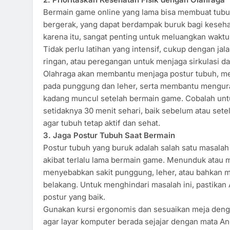
Bermain game online yang lama bisa membuat tubu
bergerak, yang dapat berdampak buruk bagi kesehat
karena itu, sangat penting untuk meluangkan waktu
Tidak perlu latihan yang intensif, cukup dengan jala
ringan, atau peregangan untuk menjaga sirkulasi dar
Olahraga akan membantu menjaga postur tubuh, m
pada punggung dan leher, serta membantu mengura
kadang muncul setelah bermain game. Cobalah unt
setidaknya 30 menit sehari, baik sebelum atau set
agar tubuh tetap aktif dan sehat.
3. Jaga Postur Tubuh Saat Bermain
Postur tubuh yang buruk adalah salah satu masalah
akibat terlalu lama bermain game. Menunduk atau
menyebabkan sakit punggung, leher, atau bahkan m
belakang. Untuk menghindari masalah ini, pastika
postur yang baik.
Gunakan kursi ergonomis dan sesuaikan meja denga
agar layar komputer berada sejajar dengan mata An