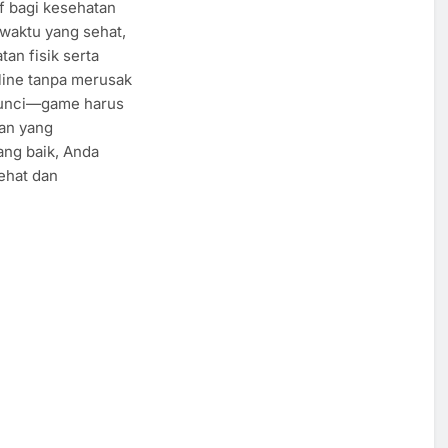
f bagi kesehatan
waktu yang sehat,
an fisik serta
ine tanpa merusak
 kunci—game harus
an yang
ng baik, Anda
ehat dan