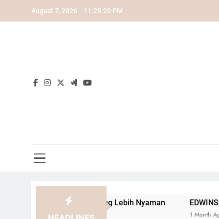
Skip
August 7, 2026
11:25:21 PM
to
content
Car
Dapatkan S
ngalaman Akses yang Lebih Nyaman
EDWINSLOT Login da
1 Month Ago
HEADLINES