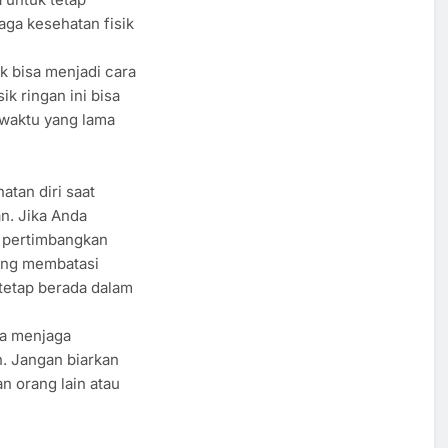
aga kesehatan fisik
k bisa menjadi cara
k ringan ini bisa
waktu yang lama
atan diri saat
n. Jika Anda
, pertimbangkan
yang membatasi
tetap berada dalam
a menjaga
. Jangan biarkan
n orang lain atau