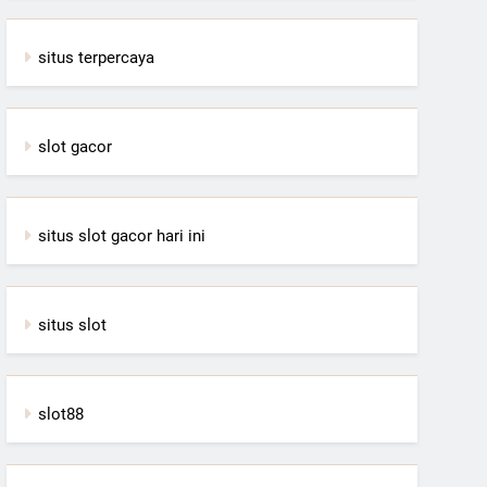
situs terpercaya
slot gacor
situs slot gacor hari ini
situs slot
slot88