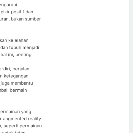
engaruhi
ikir positif dan
buran, bukan sumber
kan kelelahan
, dan tubuh menjadi
al ini, penting
diri, berjalan-
an ketegangan
pi juga membantu
bali bermain
permainan yang
ur augmented reality
, seperti permainan
 untuk tetap