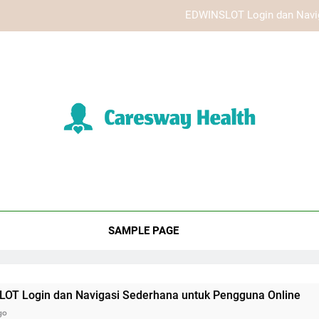
EDWINSLOT Login dan Navig
Tips Aman S
Solusi Lebah4D Login Gagal di Pe
TIARA4D Link Alternatif untu
EDWINSLOT Login dan Navig
Tips Aman S
esway Health
olusi Kesehatan Terbaik Dari Caresway Health.
Solusi Lebah4D Login Gagal di Pe
SAMPLE PAGE
n Navigasi Sederhana untuk Pengguna Online
Tips Am
2 Months 