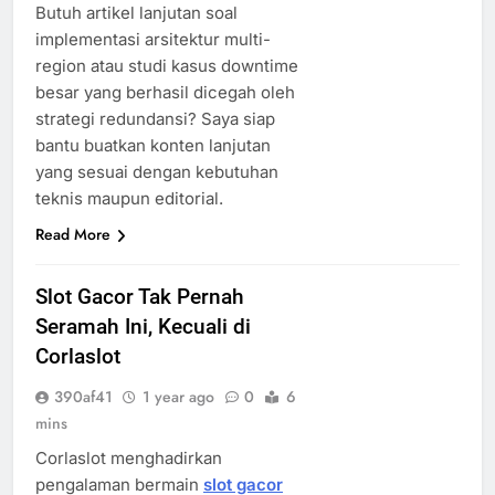
Butuh artikel lanjutan soal
implementasi arsitektur multi-
region atau studi kasus downtime
besar yang berhasil dicegah oleh
strategi redundansi? Saya siap
bantu buatkan konten lanjutan
yang sesuai dengan kebutuhan
teknis maupun editorial.
Read More
Slot Gacor Tak Pernah
Seramah Ini, Kecuali di
Corlaslot
390af41
1 year ago
0
6
mins
Corlaslot menghadirkan
pengalaman bermain
slot gacor