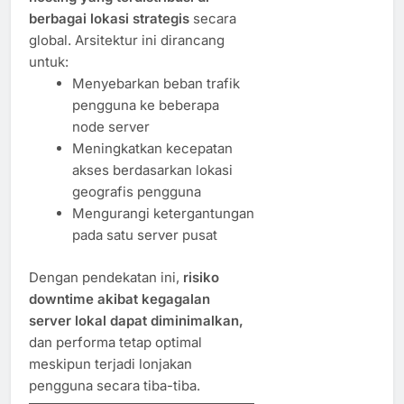
berbagai lokasi strategis
secara
global. Arsitektur ini dirancang
untuk:
Menyebarkan beban trafik
pengguna ke beberapa
node server
Meningkatkan kecepatan
akses berdasarkan lokasi
geografis pengguna
Mengurangi ketergantungan
pada satu server pusat
Dengan pendekatan ini,
risiko
downtime akibat kegagalan
server lokal dapat diminimalkan,
dan performa tetap optimal
meskipun terjadi lonjakan
pengguna secara tiba-tiba.