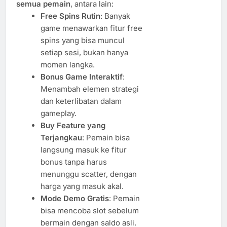
semua pemain
, antara lain:
Free Spins Rutin
: Banyak
game menawarkan fitur free
spins yang bisa muncul
setiap sesi, bukan hanya
momen langka.
Bonus Game Interaktif
:
Menambah elemen strategi
dan keterlibatan dalam
gameplay.
Buy Feature yang
Terjangkau
: Pemain bisa
langsung masuk ke fitur
bonus tanpa harus
menunggu scatter, dengan
harga yang masuk akal.
Mode Demo Gratis
: Pemain
bisa mencoba slot sebelum
bermain dengan saldo asli.