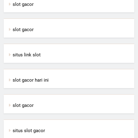
slot gacor
slot gacor
situs link slot
slot gacor hari ini
slot gacor
situs slot gacor