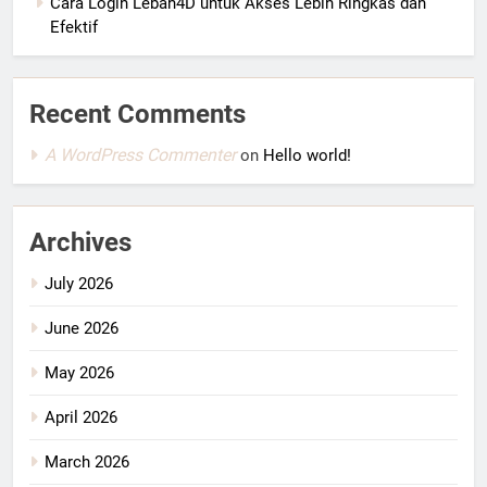
Cara Login Lebah4D untuk Akses Lebih Ringkas dan
Efektif
Recent Comments
A WordPress Commenter
on
Hello world!
Archives
July 2026
June 2026
May 2026
April 2026
March 2026