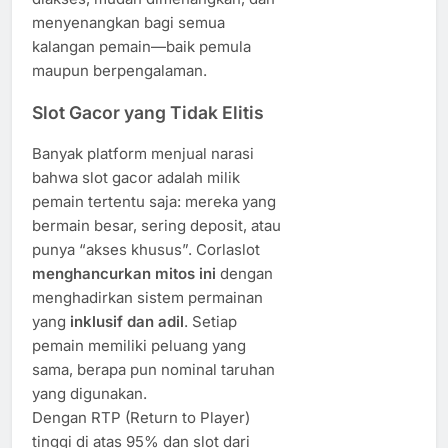
menyenangkan bagi semua
kalangan pemain—baik pemula
maupun berpengalaman.
Slot Gacor yang Tidak Elitis
Banyak platform menjual narasi
bahwa slot gacor adalah milik
pemain tertentu saja: mereka yang
bermain besar, sering deposit, atau
punya “akses khusus”. Corlaslot
menghancurkan mitos ini
dengan
menghadirkan sistem permainan
yang
inklusif dan adil
. Setiap
pemain memiliki peluang yang
sama, berapa pun nominal taruhan
yang digunakan.
Dengan RTP (Return to Player)
tinggi di atas 95% dan slot dari