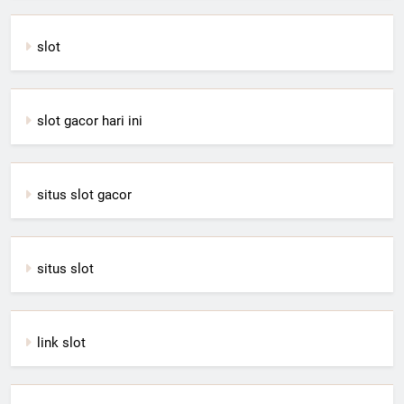
slot
slot gacor hari ini
situs slot gacor
situs slot
link slot