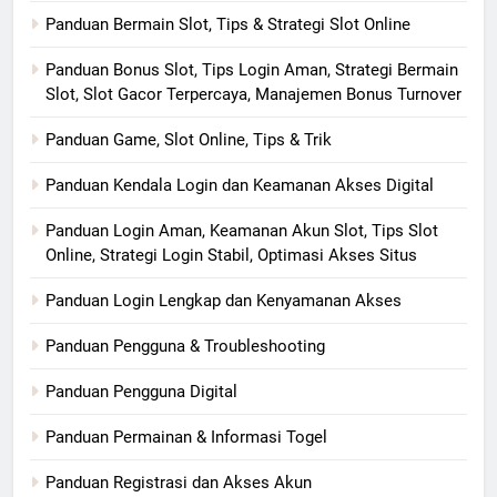
Panduan Bermain Slot, Tips & Strategi Slot Online
Panduan Bonus Slot, Tips Login Aman, Strategi Bermain
Slot, Slot Gacor Terpercaya, Manajemen Bonus Turnover
Panduan Game, Slot Online, Tips & Trik
Panduan Kendala Login dan Keamanan Akses Digital
Panduan Login Aman, Keamanan Akun Slot, Tips Slot
Online, Strategi Login Stabil, Optimasi Akses Situs
Panduan Login Lengkap dan Kenyamanan Akses
Panduan Pengguna & Troubleshooting
Panduan Pengguna Digital
Panduan Permainan & Informasi Togel
Panduan Registrasi dan Akses Akun