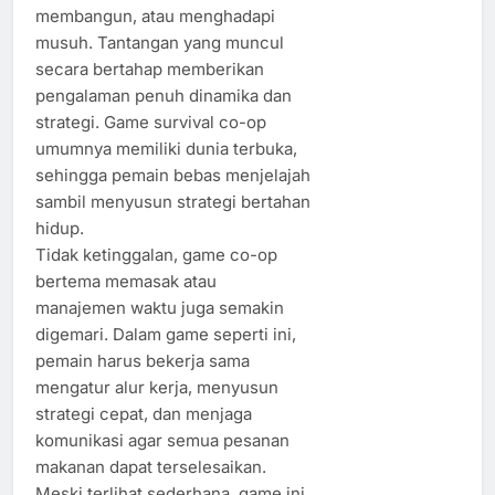
membangun, atau menghadapi
musuh. Tantangan yang muncul
secara bertahap memberikan
pengalaman penuh dinamika dan
strategi. Game survival co-op
umumnya memiliki dunia terbuka,
sehingga pemain bebas menjelajah
sambil menyusun strategi bertahan
hidup.
Tidak ketinggalan, game co-op
bertema memasak atau
manajemen waktu juga semakin
digemari. Dalam game seperti ini,
pemain harus bekerja sama
mengatur alur kerja, menyusun
strategi cepat, dan menjaga
komunikasi agar semua pesanan
makanan dapat terselesaikan.
Meski terlihat sederhana, game ini