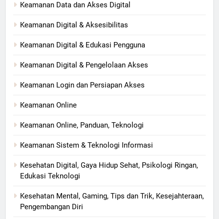
Keamanan Data dan Akses Digital
Keamanan Digital & Aksesibilitas
Keamanan Digital & Edukasi Pengguna
Keamanan Digital & Pengelolaan Akses
Keamanan Login dan Persiapan Akses
Keamanan Online
Keamanan Online, Panduan, Teknologi
Keamanan Sistem & Teknologi Informasi
Kesehatan Digital, Gaya Hidup Sehat, Psikologi Ringan,
Edukasi Teknologi
Kesehatan Mental, Gaming, Tips dan Trik, Kesejahteraan,
Pengembangan Diri