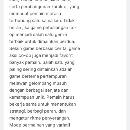
serta pembangunan karakter yang
membuat pemain merasa
terhubung satu sama lain. Tidak
heran jika game petualangan co-
op menjadi salah satu genre
terbaik untuk dimainkan berdua.
Selain game berbasis cerita, game
aksi co-op juga menjadi favorit
banyak pemain. Salah satu yang
paling sering dimainkan adalah
game bertema pertempuran
melawan gelombang musuh
dengan berbagai senjata dan
kemampuan unik. Pemain harus
bekerja sama untuk menentukan
strategi, berbagi peran, dan
mengatur ritme penyerangan.
Mode permainan yang variatif