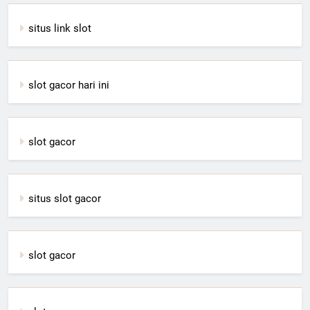
situs link slot
slot gacor hari ini
slot gacor
situs slot gacor
slot gacor