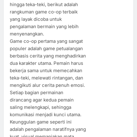
hingga teka-teki, berikut adalah
rangkuman game co-op terbaik
yang layak dicoba untuk
pengalaman bermain yang lebih
menyenangkan.
Game co-op pertama yang sangat
populer adalah game petualangan
berbasis cerita yang menghadirkan
dua karakter utama. Pemain harus
bekerja sama untuk memecahkan
teka-teki, melewati rintangan, dan
mengikuti alur cerita penuh emosi.
Setiap bagian permainan
dirancang agar kedua pemain
saling melengkapi, sehingga
komunikasi menjadi kunci utama.
Keunggulan game seperti ini
adalah pengalaman naratifnya yang
kuat, visual memanjakan mata,