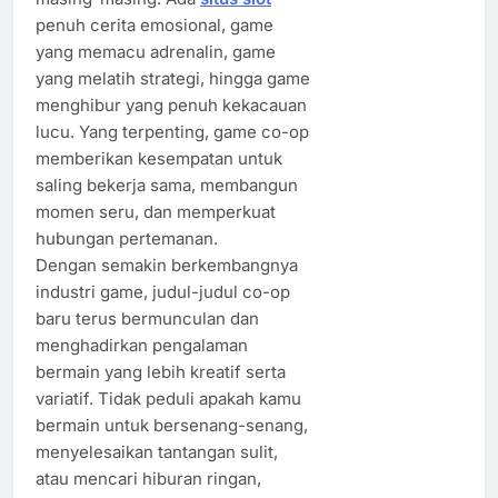
penuh cerita emosional, game
yang memacu adrenalin, game
yang melatih strategi, hingga game
menghibur yang penuh kekacauan
lucu. Yang terpenting, game co-op
memberikan kesempatan untuk
saling bekerja sama, membangun
momen seru, dan memperkuat
hubungan pertemanan.
Dengan semakin berkembangnya
industri game, judul-judul co-op
baru terus bermunculan dan
menghadirkan pengalaman
bermain yang lebih kreatif serta
variatif. Tidak peduli apakah kamu
bermain untuk bersenang-senang,
menyelesaikan tantangan sulit,
atau mencari hiburan ringan,