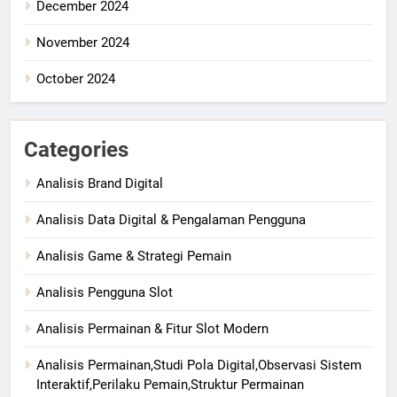
December 2024
November 2024
October 2024
Categories
Analisis Brand Digital
Analisis Data Digital & Pengalaman Pengguna
Analisis Game & Strategi Pemain
Analisis Pengguna Slot
Analisis Permainan & Fitur Slot Modern
Analisis Permainan,Studi Pola Digital,Observasi Sistem
Interaktif,Perilaku Pemain,Struktur Permainan