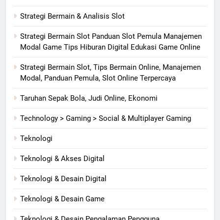
Strategi Bermain & Analisis Slot
Strategi Bermain Slot Panduan Slot Pemula Manajemen
Modal Game Tips Hiburan Digital Edukasi Game Online
Strategi Bermain Slot, Tips Bermain Online, Manajemen
Modal, Panduan Pemula, Slot Online Terpercaya
Taruhan Sepak Bola, Judi Online, Ekonomi
Technology > Gaming > Social & Multiplayer Gaming
Teknologi
Teknologi & Akses Digital
Teknologi & Desain Digital
Teknologi & Desain Game
Teknologi & Desain Pengalaman Pengguna