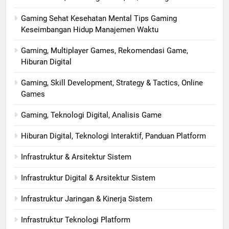
Gaming Sehat Kesehatan Mental Tips Gaming
Keseimbangan Hidup Manajemen Waktu
Gaming, Multiplayer Games, Rekomendasi Game,
Hiburan Digital
Gaming, Skill Development, Strategy & Tactics, Online
Games
Gaming, Teknologi Digital, Analisis Game
Hiburan Digital, Teknologi Interaktif, Panduan Platform
Infrastruktur & Arsitektur Sistem
Infrastruktur Digital & Arsitektur Sistem
Infrastruktur Jaringan & Kinerja Sistem
Infrastruktur Teknologi Platform