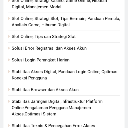
Slot Online, Strategi Kasino, Game Online, Hiburan
Digital, Manajemen Modal
Slot Online, Strategi Slot, Tips Bermain, Panduan Pemula,
Analisis Game, Hiburan Digital
Slot Online, Tips dan Strategi Slot
Solusi Error Registrasi dan Akses Akun
Solusi Login Perangkat Harian
Stabilitas Akses Digital, Panduan Login Online, Optimasi
Koneksi Pengguna
Stabilitas Browser dan Akses Akun
Stabilitas Jaringan Digital,Infrastruktur Platform
Online,Pengalaman Pengguna,Manajemen
Akses,Optimasi Sistem
Stabilitas Teknis & Pencegahan Error Akses