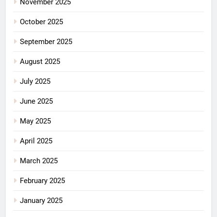
November 2025
October 2025
September 2025
August 2025
July 2025
June 2025
May 2025
April 2025
March 2025
February 2025
January 2025