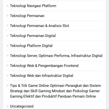
Teknologi Navigasi Platform
Teknologi Permainan
Teknologi Permainan & Analisis Slot
Teknologi Permainan Digital
Teknologi Platform Digital
Teknologi Server, Optimasi Performa, Infrastruktur Digital
Teknologi Web & Pengembangan Frontend
Teknologi Web dan Infrastruktur Digital
Tips & Trik Game Online Optimasi Perangkat dan Sistem
Strategi dan Skill Gaming Mindset dan Psikologi Gamer
Gaming Efektif dan Produktif Panduan Pemain Online
Uncategorized