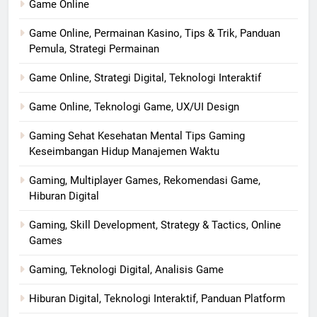
Game Online
Game Online, Permainan Kasino, Tips & Trik, Panduan
Pemula, Strategi Permainan
Game Online, Strategi Digital, Teknologi Interaktif
Game Online, Teknologi Game, UX/UI Design
Gaming Sehat Kesehatan Mental Tips Gaming
Keseimbangan Hidup Manajemen Waktu
Gaming, Multiplayer Games, Rekomendasi Game,
Hiburan Digital
Gaming, Skill Development, Strategy & Tactics, Online
Games
Gaming, Teknologi Digital, Analisis Game
Hiburan Digital, Teknologi Interaktif, Panduan Platform