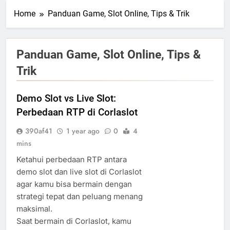
Home
Panduan Game, Slot Online, Tips & Trik
Panduan Game, Slot Online, Tips &
Trik
Demo Slot vs Live Slot:
Perbedaan RTP di Corlaslot
390af41
1 year ago
0
4
mins
Ketahui perbedaan RTP antara
demo slot dan live slot di Corlaslot
agar kamu bisa bermain dengan
strategi tepat dan peluang menang
maksimal.
Saat bermain di Corlaslot, kamu