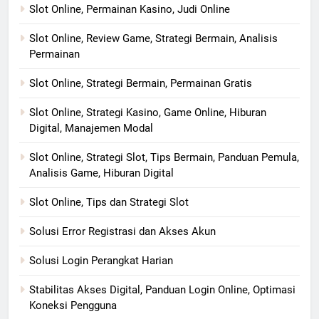
Slot Online, Permainan Kasino, Judi Online
Slot Online, Review Game, Strategi Bermain, Analisis
Permainan
Slot Online, Strategi Bermain, Permainan Gratis
Slot Online, Strategi Kasino, Game Online, Hiburan
Digital, Manajemen Modal
Slot Online, Strategi Slot, Tips Bermain, Panduan Pemula,
Analisis Game, Hiburan Digital
Slot Online, Tips dan Strategi Slot
Solusi Error Registrasi dan Akses Akun
Solusi Login Perangkat Harian
Stabilitas Akses Digital, Panduan Login Online, Optimasi
Koneksi Pengguna