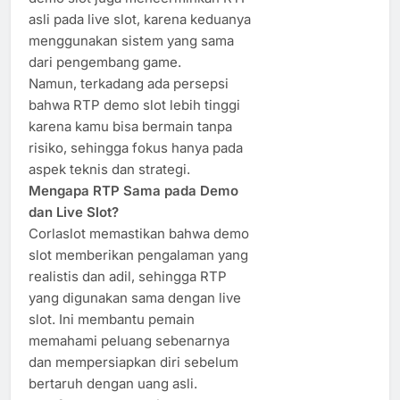
asli pada live slot, karena keduanya
menggunakan sistem yang sama
dari pengembang game.
Namun, terkadang ada persepsi
bahwa RTP demo slot lebih tinggi
karena kamu bisa bermain tanpa
risiko, sehingga fokus hanya pada
aspek teknis dan strategi.
Mengapa RTP Sama pada Demo
dan Live Slot?
Corlaslot memastikan bahwa demo
slot memberikan pengalaman yang
realistis dan adil, sehingga RTP
yang digunakan sama dengan live
slot. Ini membantu pemain
memahami peluang sebenarnya
dan mempersiapkan diri sebelum
bertaruh dengan uang asli.