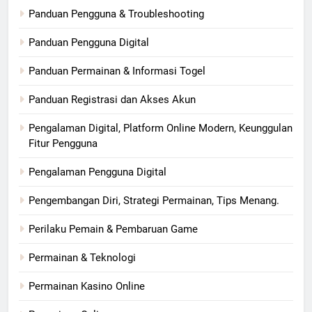
Panduan Pengguna & Troubleshooting
Panduan Pengguna Digital
Panduan Permainan & Informasi Togel
Panduan Registrasi dan Akses Akun
Pengalaman Digital, Platform Online Modern, Keunggulan
Fitur Pengguna
Pengalaman Pengguna Digital
Pengembangan Diri, Strategi Permainan, Tips Menang.
Perilaku Pemain & Pembaruan Game
Permainan & Teknologi
Permainan Kasino Online