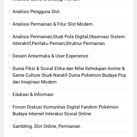
Analisis Pengguna Slot
Analisis Permainan & Fitur Slot Modern
Analisis Permainan,Studi Pola Digital,Observasi Sistem
Interaktif,Perilaku Pemain,Struktur Permainan
Desain Antarmuka & User Experience
Dunia Fiksi & Sosial Etika dan Nilai Kehidupan Anime &
Game Culture Studi Naratif Dunia Pokémon Budaya Pop
dan Imajinasi Modern
Edukasi & Informasi
Forum Diskusi Komunitas Digital Fandom Pokémon
Budaya Internet Interaksi Sosial Online
Gambling, Slot Online, Permainan