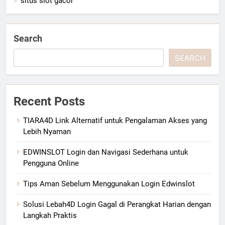
situs slot gacor
Search
SEARCH
Recent Posts
TIARA4D Link Alternatif untuk Pengalaman Akses yang
Lebih Nyaman
EDWINSLOT Login dan Navigasi Sederhana untuk
Pengguna Online
Tips Aman Sebelum Menggunakan Login Edwinslot
Solusi Lebah4D Login Gagal di Perangkat Harian dengan
Langkah Praktis