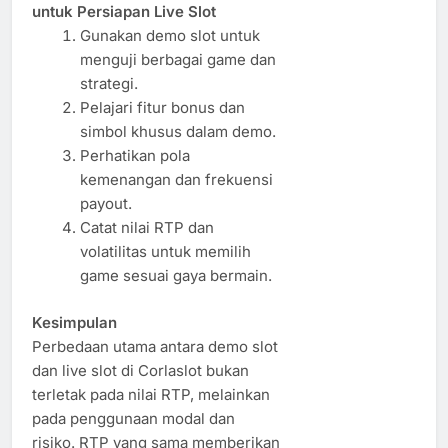
untuk Persiapan Live Slot
Gunakan demo slot untuk
menguji berbagai game dan
strategi.
Pelajari fitur bonus dan
simbol khusus dalam demo.
Perhatikan pola
kemenangan dan frekuensi
payout.
Catat nilai RTP dan
volatilitas untuk memilih
game sesuai gaya bermain.
Kesimpulan
Perbedaan utama antara demo slot
dan live slot di Corlaslot bukan
terletak pada nilai RTP, melainkan
pada penggunaan modal dan
risiko. RTP yang sama memberikan