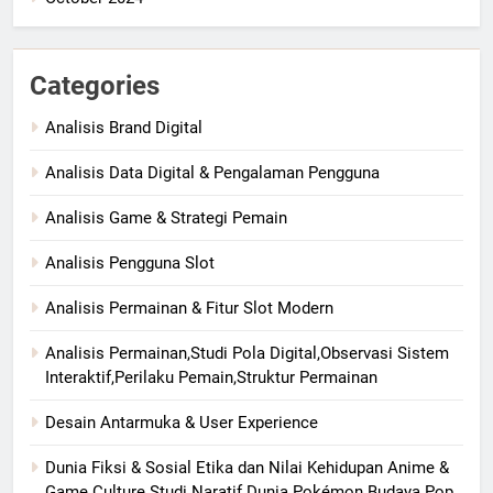
Categories
Analisis Brand Digital
Analisis Data Digital & Pengalaman Pengguna
Analisis Game & Strategi Pemain
Analisis Pengguna Slot
Analisis Permainan & Fitur Slot Modern
Analisis Permainan,Studi Pola Digital,Observasi Sistem
Interaktif,Perilaku Pemain,Struktur Permainan
Desain Antarmuka & User Experience
Dunia Fiksi & Sosial Etika dan Nilai Kehidupan Anime &
Game Culture Studi Naratif Dunia Pokémon Budaya Pop