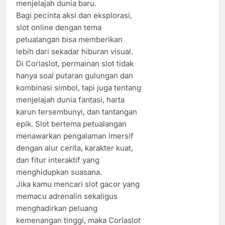
menjelajah dunia baru.
Bagi pecinta aksi dan eksplorasi,
slot online dengan tema
petualangan bisa memberikan
lebih dari sekadar hiburan visual.
Di Corlaslot, permainan slot tidak
hanya soal putaran gulungan dan
kombinasi simbol, tapi juga tentang
menjelajah dunia fantasi, harta
karun tersembunyi, dan tantangan
epik. Slot bertema petualangan
menawarkan pengalaman imersif
dengan alur cerita, karakter kuat,
dan fitur interaktif yang
menghidupkan suasana.
Jika kamu mencari slot gacor yang
memacu adrenalin sekaligus
menghadirkan peluang
kemenangan tinggi, maka Corlaslot