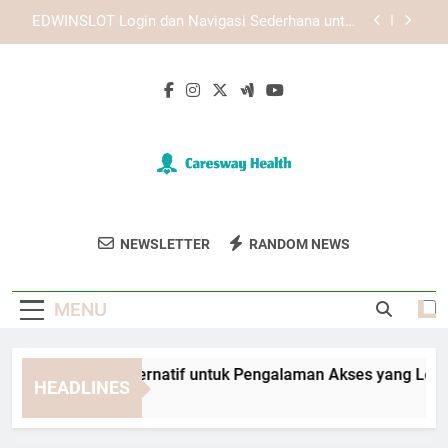
Skip
Tips Aman Sebelum Menggunakan Login
to
Edwinslot
content
Solusi Lebah4D Login Gagal di Perangkat Harian
dengan Langkah Praktis
TIARA4D Link Alternatif untuk Pengalaman Akses
yang Lebih Nyaman
EDWINSLOT Login dan Navigasi Sederhana untuk
Pengguna Online
Tips Aman Sebelum Menggunakan Login
Edwinslot
Caresway Health
Dapatkan Solusi Kesehatan Terbaik Dari
Solusi Lebah4D Login Gagal di Perangkat Harian
NEWSLETTER
RANDOM NEWS
dengan Langkah Praktis
Caresway Health.
MENU
ARA4D Link Alternatif untuk Pengalaman Akses yang Lebih 
HEADLINES
Weeks Ago