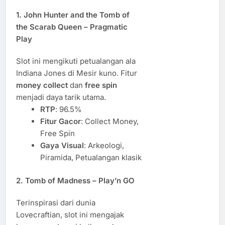
1.
John Hunter and the Tomb of
the Scarab Queen – Pragmatic
Play
Slot ini mengikuti petualangan ala
Indiana Jones di Mesir kuno. Fitur
money collect
dan
free spin
menjadi daya tarik utama.
RTP
: 96.5%
Fitur Gacor
: Collect Money,
Free Spin
Gaya Visual
: Arkeologi,
Piramida, Petualangan klasik
2.
Tomb of Madness – Play’n GO
Terinspirasi dari dunia
Lovecraftian, slot ini mengajak