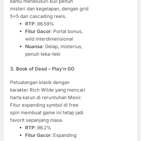
kamu menelusuri kuil penuh
misteri dan kegelapan, dengan grid
5×5 dan cascading reels.
RTP
: 96.59%
Fitur Gacor
: Portal bonus,
wild interdimensional
Nuansa
: Gelap, misterius,
penuh teka-teki
3.
Book of Dead – Play’n GO
Petualangan klasik dengan
karakter Rich Wilde yang mencari
harta karun di reruntuhan Mesir.
Fitur expanding symbol di free
spin membuat game ini tetap jadi
favorit sepanjang masa.
RTP
: 96.2%
Fitur Gacor
: Expanding