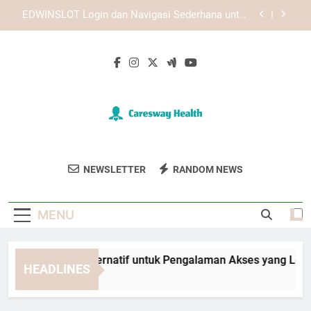
Skip
Tips Aman Sebelum Menggunakan Login
to
Edwinslot
content
Solusi Lebah4D Login Gagal di Perangkat Harian
dengan Langkah Praktis
TIARA4D Link Alternatif untuk Pengalaman Akses
yang Lebih Nyaman
EDWINSLOT Login dan Navigasi Sederhana untuk
Pengguna Online
Tips Aman Sebelum Menggunakan Login
Edwinslot
Caresway Health
Dapatkan Solusi Kesehatan Terbaik Dari
Solusi Lebah4D Login Gagal di Perangkat Harian
NEWSLETTER
RANDOM NEWS
dengan Langkah Praktis
Caresway Health.
MENU
IARA4D Link Alternatif untuk Pengalaman Akses yang Lebih 
HEADLINES
Weeks Ago