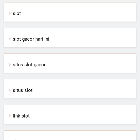
slot
slot gacor hari ini
situs slot gacor
situs slot
link slot