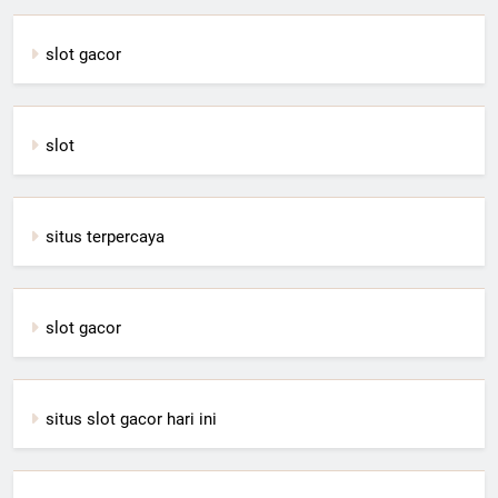
slot gacor
slot
situs terpercaya
slot gacor
situs slot gacor hari ini