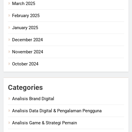
March 2025
February 2025
January 2025
December 2024
November 2024
October 2024
Categories
Analisis Brand Digital
Analisis Data Digital & Pengalaman Pengguna
Analisis Game & Strategi Pemain