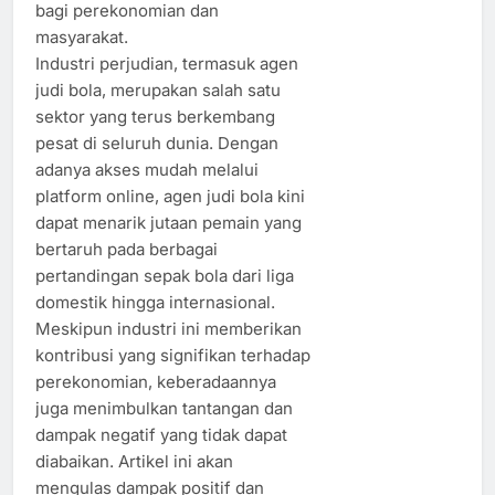
bagi perekonomian dan
masyarakat.
Industri perjudian, termasuk agen
judi bola, merupakan salah satu
sektor yang terus berkembang
pesat di seluruh dunia. Dengan
adanya akses mudah melalui
platform online, agen judi bola kini
dapat menarik jutaan pemain yang
bertaruh pada berbagai
pertandingan sepak bola dari liga
domestik hingga internasional.
Meskipun industri ini memberikan
kontribusi yang signifikan terhadap
perekonomian, keberadaannya
juga menimbulkan tantangan dan
dampak negatif yang tidak dapat
diabaikan. Artikel ini akan
mengulas dampak positif dan