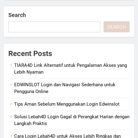
Search
SEARCH
Recent Posts
TIARA4D Link Alternatif untuk Pengalaman Akses yang
Lebih Nyaman
EDWINSLOT Login dan Navigasi Sederhana untuk
Pengguna Online
Tips Aman Sebelum Menggunakan Login Edwinslot
Solusi Lebah4D Login Gagal di Perangkat Harian dengan
Langkah Praktis
Cara Login Lebah4D untuk Akses Lebih Ringkas dan