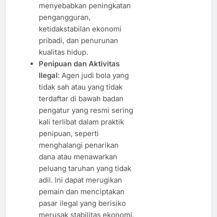
menyebabkan peningkatan
pengangguran,
ketidakstabilan ekonomi
pribadi, dan penurunan
kualitas hidup.
Penipuan dan Aktivitas
Ilegal
: Agen judi bola yang
tidak sah atau yang tidak
terdaftar di bawah badan
pengatur yang resmi sering
kali terlibat dalam praktik
penipuan, seperti
menghalangi penarikan
dana atau menawarkan
peluang taruhan yang tidak
adil. Ini dapat merugikan
pemain dan menciptakan
pasar ilegal yang berisiko
merusak stabilitas ekonomi.