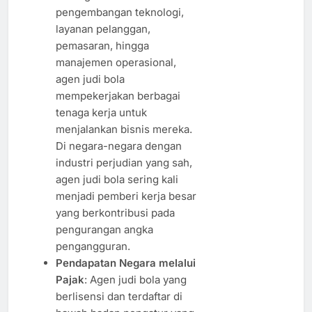
pengembangan teknologi,
layanan pelanggan,
pemasaran, hingga
manajemen operasional,
agen judi bola
mempekerjakan berbagai
tenaga kerja untuk
menjalankan bisnis mereka.
Di negara-negara dengan
industri perjudian yang sah,
agen judi bola sering kali
menjadi pemberi kerja besar
yang berkontribusi pada
pengurangan angka
pengangguran.
Pendapatan Negara melalui
Pajak
: Agen judi bola yang
berlisensi dan terdaftar di