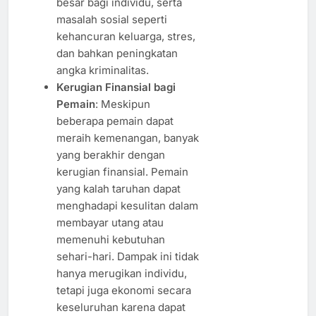
besar bagi individu, serta
masalah sosial seperti
kehancuran keluarga, stres,
dan bahkan peningkatan
angka kriminalitas.
Kerugian Finansial bagi
Pemain
: Meskipun
beberapa pemain dapat
meraih kemenangan, banyak
yang berakhir dengan
kerugian finansial. Pemain
yang kalah taruhan dapat
menghadapi kesulitan dalam
membayar utang atau
memenuhi kebutuhan
sehari-hari. Dampak ini tidak
hanya merugikan individu,
tetapi juga ekonomi secara
keseluruhan karena dapat