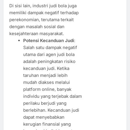
Di sisi lain, industri judi bola juga
memiliki dampak negatif terhadap
perekonomian, terutama terkait
dengan masalah sosial dan
kesejahteraan masyarakat.
Potensi Kecanduan Judi
:
Salah satu dampak negatif
utama dari agen judi bola
adalah peningkatan risiko
kecanduan judi. Ketika
taruhan menjadi lebih
mudah diakses melalui
platform online, banyak
individu yang terjebak dalam
perilaku berjudi yang
berlebihan. Kecanduan judi
dapat menyebabkan
kerugian finansial yang