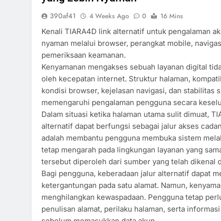
390af41
4 Weeks Ago
0
16 Mins
Kenali TIARA4D link alternatif untuk pengalaman ak
nyaman melalui browser, perangkat mobile, navigasi
pemeriksaan keamanan.
Kenyamanan mengakses sebuah layanan digital tida
oleh kecepatan internet. Struktur halaman, kompatib
kondisi browser, kejelasan navigasi, dan stabilitas 
memengaruhi pengalaman pengguna secara keselu
Dalam situasi ketika halaman utama sulit dimuat, T
alternatif dapat berfungsi sebagai jalur akses cad
adalah membantu pengguna membuka sistem melalu
tetap mengarah pada lingkungan layanan yang sama
tersebut diperoleh dari sumber yang telah dikenal d
Bagi pengguna, keberadaan jalur alternatif dapat 
ketergantungan pada satu alamat. Namun, kenyama
menghilangkan kewaspadaan. Pengguna tetap perl
penulisan alamat, perilaku halaman, serta informasi
sebelum memasukkan data akun.