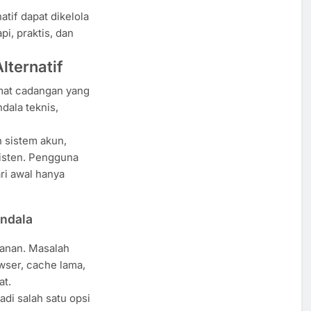
tif dapat dikelola
i, praktis, dan
ternatif
amat cadangan yang
dala teknis,
n sistem akun,
isten. Pengguna
ri awal hanya
endala
yanan. Masalah
wser, cache lama,
at.
jadi salah satu opsi