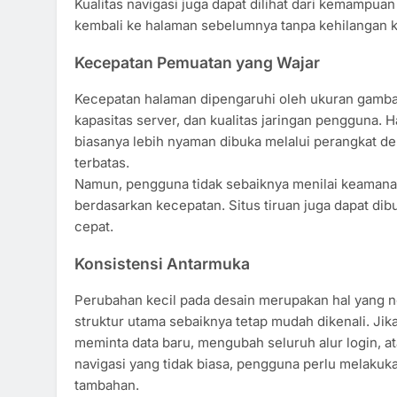
Kualitas navigasi juga dapat dilihat dari kemampu
kembali ke halaman sebelumnya tanpa kehilangan k
Kecepatan Pemuatan yang Wajar
Kecepatan halaman dipengaruhi oleh ukuran gamba
kapasitas server, dan kualitas jaringan pengguna. 
biasanya lebih nyaman dibuka melalui perangkat de
terbatas.
Namun, pengguna tidak sebaiknya menilai keaman
berdasarkan kecepatan. Situs tiruan juga dapat dib
cepat.
Konsistensi Antarmuka
Perubahan kecil pada desain merupakan hal yang no
struktur utama sebaiknya tetap mudah dikenali. Jika
meminta data baru, mengubah seluruh alur login, 
navigasi yang tidak biasa, pengguna perlu melaku
tambahan.