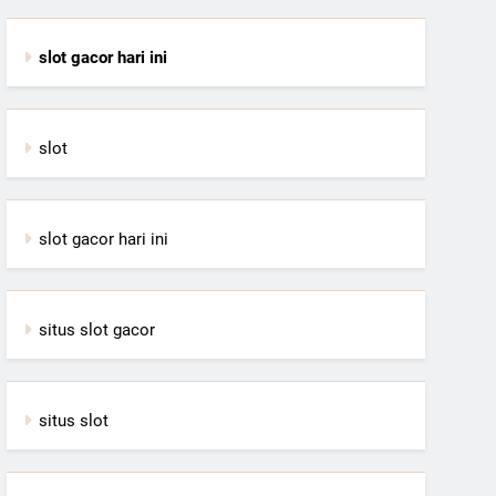
slot gacor hari ini
slot
slot gacor hari ini
situs slot gacor
situs slot