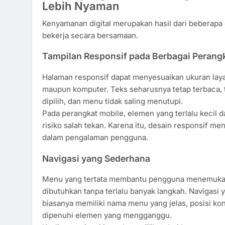
Lebih Nyaman
Kenyamanan digital merupakan hasil dari beberapa
bekerja secara bersamaan.
Tampilan Responsif pada Berbagai Perang
Halaman responsif dapat menyesuaikan ukuran layar
maupun komputer. Teks seharusnya tetap terbaca,
dipilih, dan menu tidak saling menutupi.
Pada perangkat mobile, elemen yang terlalu kecil 
risiko salah tekan. Karena itu, desain responsif me
dalam pengalaman pengguna.
Navigasi yang Sederhana
Menu yang tertata membantu pengguna menemuka
dibutuhkan tanpa terlalu banyak langkah. Navigasi
biasanya memiliki nama menu yang jelas, posisi kons
dipenuhi elemen yang mengganggu.