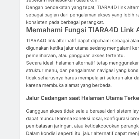
Dengan pendekatan yang tepat, TIARA4D link alterna
sebagai bagian dari pengalaman akses yang lebih rap
konsisten pada berbagai perangkat.
Memahami Fungsi TIARA4D Link Al
TIARA4D link alternatif dapat dipahami sebagai al
digunakan ketika jalur utama sedang mengalami ken
pemeliharaan, atau gangguan akses tertentu.
Secara ideal, halaman alternatif tetap menggunaka
struktur menu, dan pengalaman navigasi yang kons
tidak seharusnya harus mempelajari seluruh alur da
karena membuka alamat yang berbeda.
Jalur Cadangan saat Halaman Utama Terk
Gangguan akses tidak selalu berasal dari sistem la
dapat muncul karena koneksi lokal, konfigurasi bro
pembatasan jaringan, atau ketidakcocokan perangk
Dalam kondisi seperti itu, jalur alternatif dapat men