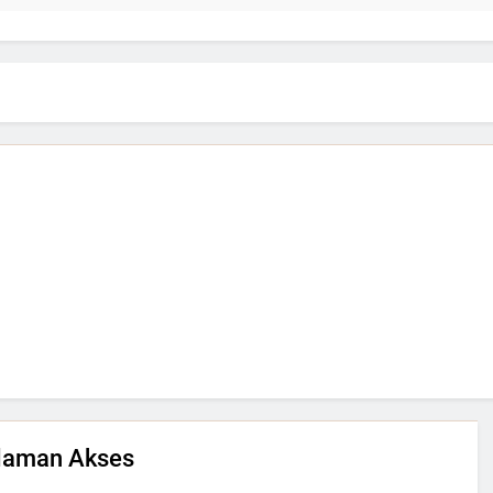
alaman Akses