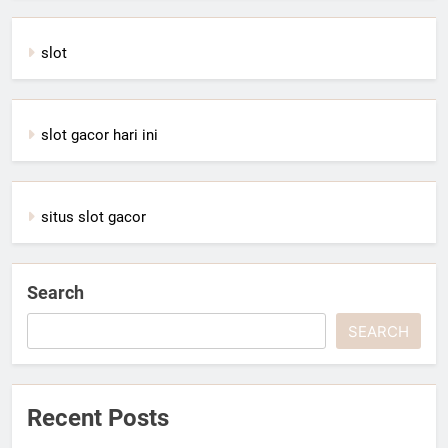
slot
slot gacor hari ini
situs slot gacor
Search
SEARCH
Recent Posts