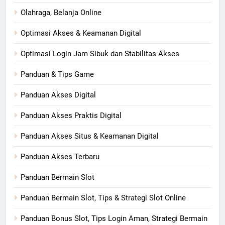
Olahraga, Belanja Online
Optimasi Akses & Keamanan Digital
Optimasi Login Jam Sibuk dan Stabilitas Akses
Panduan & Tips Game
Panduan Akses Digital
Panduan Akses Praktis Digital
Panduan Akses Situs & Keamanan Digital
Panduan Akses Terbaru
Panduan Bermain Slot
Panduan Bermain Slot, Tips & Strategi Slot Online
Panduan Bonus Slot, Tips Login Aman, Strategi Bermain