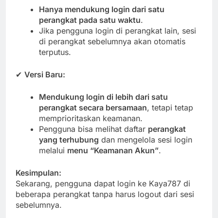
Hanya mendukung login dari satu
perangkat pada satu waktu
.
Jika pengguna login di perangkat lain, sesi
di perangkat sebelumnya akan otomatis
terputus.
✔
Versi Baru:
Mendukung login di lebih dari satu
perangkat secara bersamaan
, tetapi tetap
memprioritaskan keamanan.
Pengguna bisa melihat daftar
perangkat
yang terhubung
dan mengelola sesi login
melalui
menu “Keamanan Akun”
.
Kesimpulan:
Sekarang, pengguna dapat login ke Kaya787 di
beberapa perangkat tanpa harus logout dari sesi
sebelumnya.