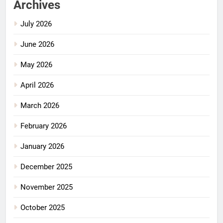
Archives
July 2026
June 2026
May 2026
April 2026
March 2026
February 2026
January 2026
December 2025
November 2025
October 2025