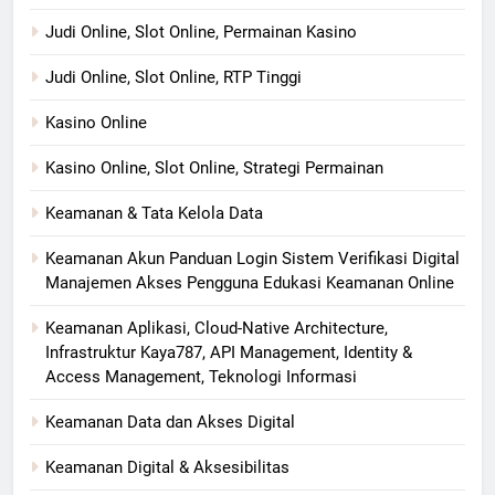
Judi Online, Slot Online, Permainan Kasino
Judi Online, Slot Online, RTP Tinggi
Kasino Online
Kasino Online, Slot Online, Strategi Permainan
Keamanan & Tata Kelola Data
Keamanan Akun Panduan Login Sistem Verifikasi Digital
Manajemen Akses Pengguna Edukasi Keamanan Online
Keamanan Aplikasi, Cloud-Native Architecture,
Infrastruktur Kaya787, API Management, Identity &
Access Management, Teknologi Informasi
Keamanan Data dan Akses Digital
Keamanan Digital & Aksesibilitas