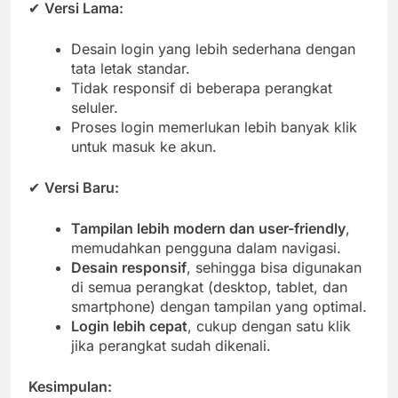
✔
Versi Lama:
Desain login yang lebih sederhana dengan
tata letak standar.
Tidak responsif di beberapa perangkat
seluler.
Proses login memerlukan lebih banyak klik
untuk masuk ke akun.
✔
Versi Baru:
Tampilan lebih modern dan user-friendly
,
memudahkan pengguna dalam navigasi.
Desain responsif
, sehingga bisa digunakan
di semua perangkat (desktop, tablet, dan
smartphone) dengan tampilan yang optimal.
Login lebih cepat
, cukup dengan satu klik
jika perangkat sudah dikenali.
Kesimpulan: