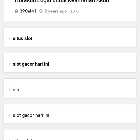
Horas88 Login untuk Keamanan Akun
390af41
2 years ago
0
situs slot
slot gacor hari ini
slot
slot gacor hari ini