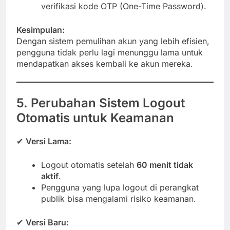
verifikasi kode OTP (One-Time Password).
Kesimpulan:
Dengan sistem pemulihan akun yang lebih efisien,
pengguna tidak perlu lagi menunggu lama untuk
mendapatkan akses kembali ke akun mereka.
5. Perubahan Sistem Logout
Otomatis untuk Keamanan
✔
Versi Lama:
Logout otomatis setelah
60 menit tidak
aktif
.
Pengguna yang lupa logout di perangkat
publik bisa mengalami risiko keamanan.
✔
Versi Baru: