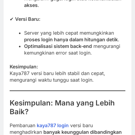
akses
.
✔
Versi Baru:
Server yang lebih cepat memungkinkan
proses login hanya dalam hitungan detik
.
Optimalisasi sistem back-end
mengurangi
kemungkinan error saat login.
Kesimpulan:
Kaya787 versi baru lebih stabil dan cepat,
mengurangi waktu tunggu saat login.
Kesimpulan: Mana yang Lebih
Baik?
Pembaruan
kaya787 login
versi baru
menghadirkan
banyak keunggulan dibandingkan