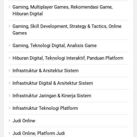
Gaming, Multiplayer Games, Rekomendasi Game,
Hiburan Digital
Gaming, Skill Development, Strategy & Tactics, Online
Games
Gaming, Teknologi Digital, Analisis Game
Hiburan Digital, Teknologi Interaktif, Panduan Platform
Infrastruktur & Arsitektur Sistem
Infrastruktur Digital & Arsitektur Sistem
Infrastruktur Jaringan & Kinerja Sistem
Infrastruktur Teknologi Platform
Judi Online
Judi Online, Platform Judi