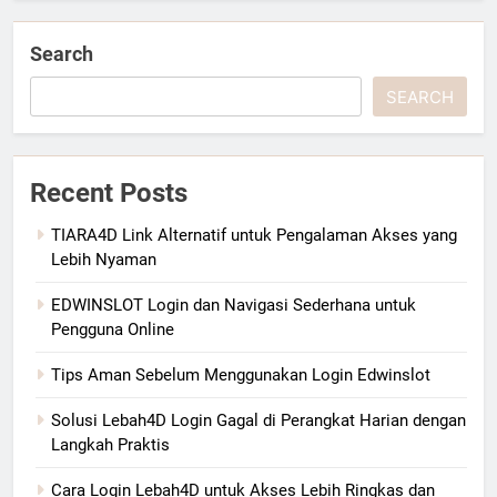
Search
SEARCH
Recent Posts
TIARA4D Link Alternatif untuk Pengalaman Akses yang
Lebih Nyaman
EDWINSLOT Login dan Navigasi Sederhana untuk
Pengguna Online
Tips Aman Sebelum Menggunakan Login Edwinslot
Solusi Lebah4D Login Gagal di Perangkat Harian dengan
Langkah Praktis
Cara Login Lebah4D untuk Akses Lebih Ringkas dan