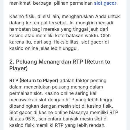
menikmati berbagai pilihan permainan
slot gacor
.
Kasino fisik, di sisi lain, mengharuskan Anda untuk
datang ke tempat tersebut. Ini mungkin menjadi
hambatan bagi mereka yang tinggal jauh dari
kasino atau memiliki keterbatasan waktu. Oleh
karena itu, dari segi fleksibilitas, slot gacor di
kasino online jelas lebih unggul.
2. Peluang Menang dan RTP (Return to
Player)
RTP (Return to Player)
adalah faktor penting
dalam menentukan peluang menang dalam
permainan slot. Kasino online sering kali
menawarkan slot dengan RTP yang lebih tinggi
dibandingkan dengan mesin slot di kasino fisik.
Slot gacor di kasino online biasanya memiliki RTP
di atas 95%, sementara banyak mesin slot di
kasino fisik memiliki RTP yang lebih rendah.