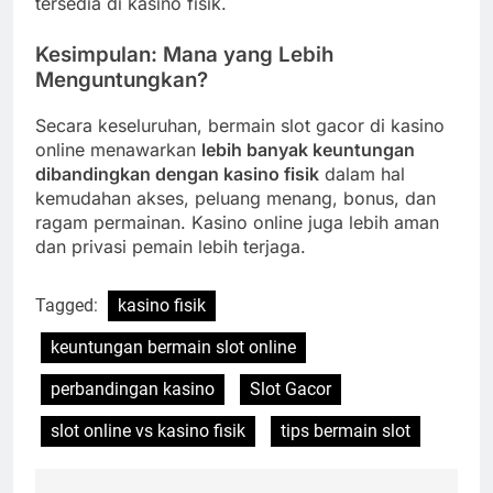
tersedia di kasino fisik.
Kesimpulan: Mana yang Lebih
Menguntungkan?
Secara keseluruhan, bermain slot gacor di kasino
online menawarkan
lebih banyak keuntungan
dibandingkan dengan kasino fisik
dalam hal
kemudahan akses, peluang menang, bonus, dan
ragam permainan. Kasino online juga lebih aman
dan privasi pemain lebih terjaga.
Tagged:
kasino fisik
keuntungan bermain slot online
perbandingan kasino
Slot Gacor
slot online vs kasino fisik
tips bermain slot