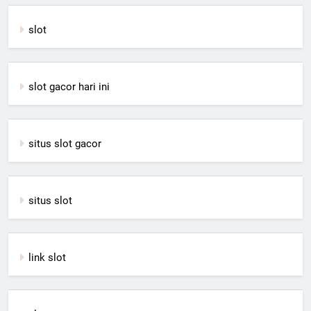
slot
slot gacor hari ini
situs slot gacor
situs slot
link slot