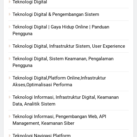
Teknologi Digital
Teknologi Digital & Pengembangan Sistem
Teknologi Digital | Gaya Hidup Online | Panduan
Pengguna
Teknologi Digital, Infrastruktur Sistem, User Experience
Teknologi Digital, Sistem Keamanan, Pengalaman
Pengguna
Teknologi Digital,Platform Online,Infrastruktur
Akses,Optimalisasi Performa
Teknologi Informasi, Infrastruktur Digital, Keamanan
Data, Analitik Sistem
Teknologi Informasi, Pengembangan Web, API
Management, Keamanan Siber
Teknologi Navigasi Platform