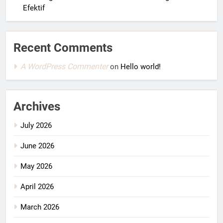
Efektif
Recent Comments
A WordPress Commenter
on
Hello world!
Archives
July 2026
June 2026
May 2026
April 2026
March 2026