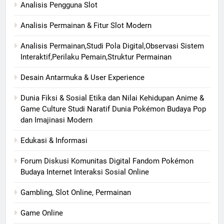
Analisis Pengguna Slot
Analisis Permainan & Fitur Slot Modern
Analisis Permainan,Studi Pola Digital,Observasi Sistem
Interaktif,Perilaku Pemain,Struktur Permainan
Desain Antarmuka & User Experience
Dunia Fiksi & Sosial Etika dan Nilai Kehidupan Anime &
Game Culture Studi Naratif Dunia Pokémon Budaya Pop
dan Imajinasi Modern
Edukasi & Informasi
Forum Diskusi Komunitas Digital Fandom Pokémon
Budaya Internet Interaksi Sosial Online
Gambling, Slot Online, Permainan
Game Online