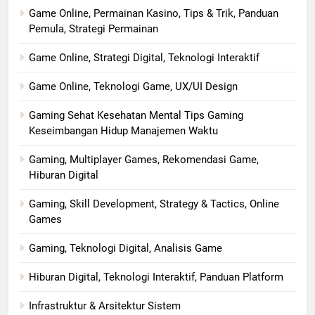
Game Online, Permainan Kasino, Tips & Trik, Panduan
Pemula, Strategi Permainan
Game Online, Strategi Digital, Teknologi Interaktif
Game Online, Teknologi Game, UX/UI Design
Gaming Sehat Kesehatan Mental Tips Gaming
Keseimbangan Hidup Manajemen Waktu
Gaming, Multiplayer Games, Rekomendasi Game,
Hiburan Digital
Gaming, Skill Development, Strategy & Tactics, Online
Games
Gaming, Teknologi Digital, Analisis Game
Hiburan Digital, Teknologi Interaktif, Panduan Platform
Infrastruktur & Arsitektur Sistem