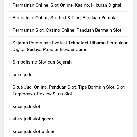
Permainan Online, Slot Online, Kasino, Hiburan Digital
Permainan Online, Strategi & Tips, Panduan Pemula
Permainan Slot, Casino Online, Panduan Bermain Slot
Sejarah Permainan Evolusi Teknologi Hiburan Permainan
Digital Budaya Populer Inovasi Game
Simbolisme Slot dan Sejarah
situs judi
Situs Judi Online, Panduan Slot, Tips Bermain Slot, Slot
Terpercaya, Review Situs Slot
situs judi slot
situs judi slot gacor
situs judi slot online