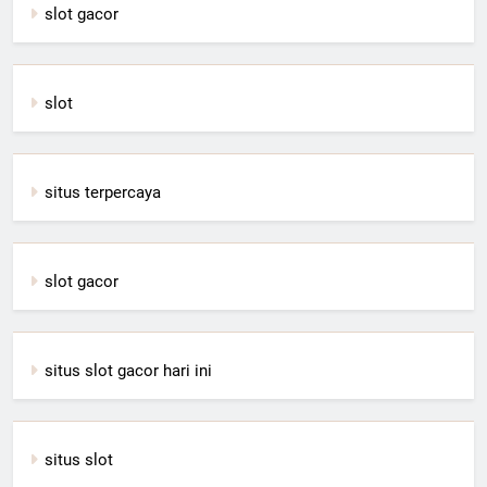
slot gacor
slot
situs terpercaya
slot gacor
situs slot gacor hari ini
situs slot