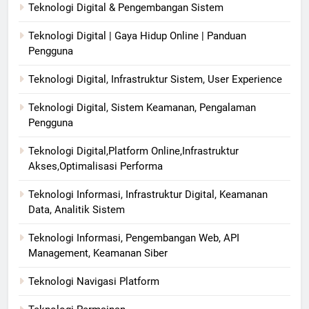
Teknologi Digital & Pengembangan Sistem
Teknologi Digital | Gaya Hidup Online | Panduan
Pengguna
Teknologi Digital, Infrastruktur Sistem, User Experience
Teknologi Digital, Sistem Keamanan, Pengalaman
Pengguna
Teknologi Digital,Platform Online,Infrastruktur
Akses,Optimalisasi Performa
Teknologi Informasi, Infrastruktur Digital, Keamanan
Data, Analitik Sistem
Teknologi Informasi, Pengembangan Web, API
Management, Keamanan Siber
Teknologi Navigasi Platform