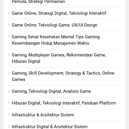
Pemula, Strategi Permainan
Game Online, Strategi Digital, Teknologi Interaktif
Game Online, Teknologi Game, UX/UI Design
Gaming Sehat Kesehatan Mental Tips Gaming
Keseimbangan Hidup Manajemen Waktu
Gaming, Multiplayer Games, Rekomendasi Game,
Hiburan Digital
Gaming, Skill Development, Strategy & Tactics, Online
Games
Gaming, Teknologi Digital, Analisis Game
Hiburan Digital, Teknologi Interaktif, Panduan Platform
Infrastruktur & Arsitektur Sistem
Infrastruktur Digital & Arsitektur Sistem