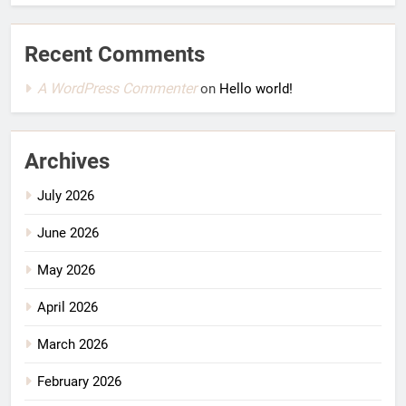
Recent Comments
A WordPress Commenter
on
Hello world!
Archives
July 2026
June 2026
May 2026
April 2026
March 2026
February 2026