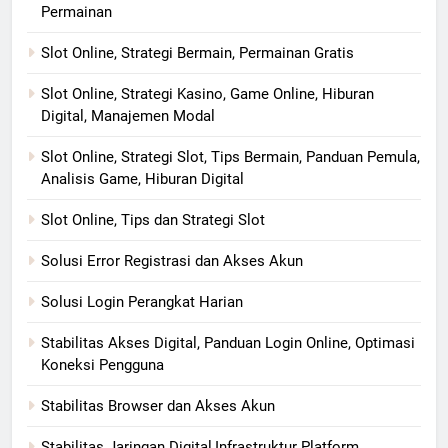
Permainan
Slot Online, Strategi Bermain, Permainan Gratis
Slot Online, Strategi Kasino, Game Online, Hiburan
Digital, Manajemen Modal
Slot Online, Strategi Slot, Tips Bermain, Panduan Pemula,
Analisis Game, Hiburan Digital
Slot Online, Tips dan Strategi Slot
Solusi Error Registrasi dan Akses Akun
Solusi Login Perangkat Harian
Stabilitas Akses Digital, Panduan Login Online, Optimasi
Koneksi Pengguna
Stabilitas Browser dan Akses Akun
Stabilitas Jaringan Digital,Infrastruktur Platform