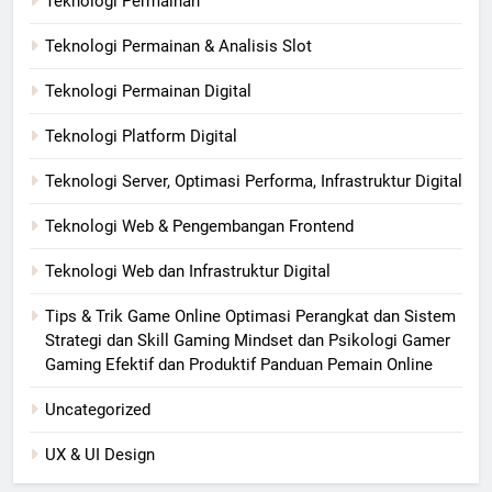
Teknologi Permainan
Teknologi Permainan & Analisis Slot
Teknologi Permainan Digital
Teknologi Platform Digital
Teknologi Server, Optimasi Performa, Infrastruktur Digital
Teknologi Web & Pengembangan Frontend
Teknologi Web dan Infrastruktur Digital
Tips & Trik Game Online Optimasi Perangkat dan Sistem
Strategi dan Skill Gaming Mindset dan Psikologi Gamer
Gaming Efektif dan Produktif Panduan Pemain Online
Uncategorized
UX & UI Design