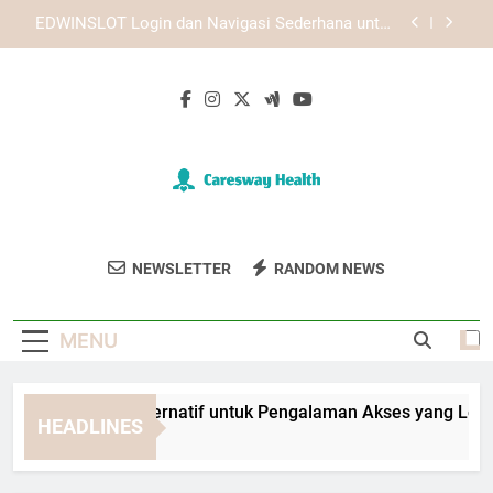
Skip
Tips Aman Sebelum Menggunakan Login
to
Edwinslot
content
Solusi Lebah4D Login Gagal di Perangkat Harian
dengan Langkah Praktis
TIARA4D Link Alternatif untuk Pengalaman Akses
yang Lebih Nyaman
EDWINSLOT Login dan Navigasi Sederhana untuk
Pengguna Online
Tips Aman Sebelum Menggunakan Login
Edwinslot
Caresway Health
Dapatkan Solusi Kesehatan Terbaik Dari
Solusi Lebah4D Login Gagal di Perangkat Harian
NEWSLETTER
RANDOM NEWS
dengan Langkah Praktis
Caresway Health.
MENU
IARA4D Link Alternatif untuk Pengalaman Akses yang Lebih 
HEADLINES
Month Ago