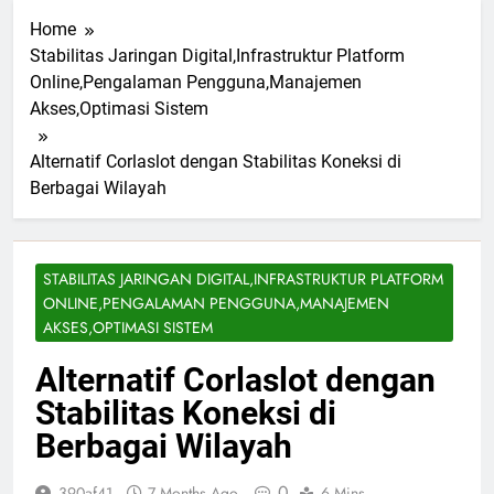
Home
Stabilitas Jaringan Digital,Infrastruktur Platform
Online,Pengalaman Pengguna,Manajemen
Akses,Optimasi Sistem
Alternatif Corlaslot dengan Stabilitas Koneksi di
Berbagai Wilayah
STABILITAS JARINGAN DIGITAL,INFRASTRUKTUR PLATFORM
ONLINE,PENGALAMAN PENGGUNA,MANAJEMEN
AKSES,OPTIMASI SISTEM
Alternatif Corlaslot dengan
Stabilitas Koneksi di
Berbagai Wilayah
0
390af41
7 Months Ago
6 Mins