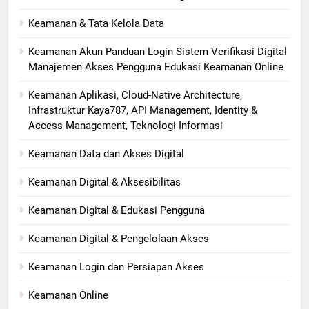
Keamanan & Tata Kelola Data
Keamanan Akun Panduan Login Sistem Verifikasi Digital
Manajemen Akses Pengguna Edukasi Keamanan Online
Keamanan Aplikasi, Cloud-Native Architecture,
Infrastruktur Kaya787, API Management, Identity &
Access Management, Teknologi Informasi
Keamanan Data dan Akses Digital
Keamanan Digital & Aksesibilitas
Keamanan Digital & Edukasi Pengguna
Keamanan Digital & Pengelolaan Akses
Keamanan Login dan Persiapan Akses
Keamanan Online