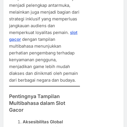
menjadi pelengkap antarmuka,
melainkan juga menjadi bagian dari
strategi inklusif yang memperluas
jangkauan audiens dan
memperkuat loyalitas pemain.
slot
gacor
dengan tampilan
multibahasa menunjukkan
perhatian pengembang terhadap
kenyamanan pengguna,
menjadikan game lebih mudah
diakses dan dinikmati oleh pemain
dari berbagai negara dan budaya.
Pentingnya Tampilan
Multibahasa dalam Slot
Gacor
Aksesibilitas Global