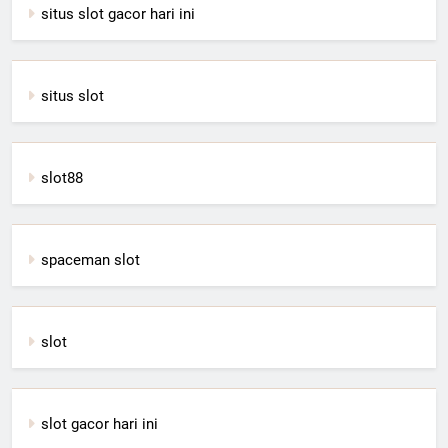
situs slot gacor hari ini
situs slot
slot88
spaceman slot
slot
slot gacor hari ini