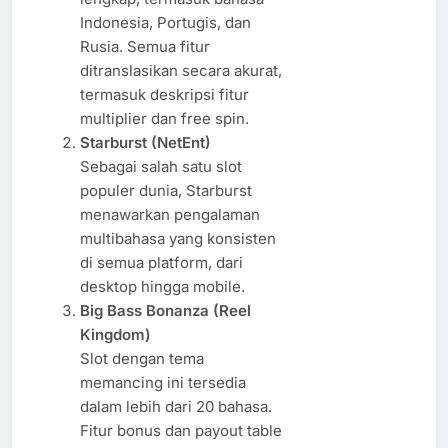
Indonesia, Portugis, dan
Rusia. Semua fitur
ditranslasikan secara akurat,
termasuk deskripsi fitur
multiplier dan free spin.
Starburst (NetEnt)
Sebagai salah satu slot
populer dunia, Starburst
menawarkan pengalaman
multibahasa yang konsisten
di semua platform, dari
desktop hingga mobile.
Big Bass Bonanza (Reel
Kingdom)
Slot dengan tema
memancing ini tersedia
dalam lebih dari 20 bahasa.
Fitur bonus dan payout table