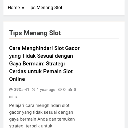
Home
Tips Menang Slot
Tips Menang Slot
Cara Menghindari Slot Gacor
yang Tidak Sesuai dengan
Gaya Bermain: Strategi
Cerdas untuk Pemain Slot
Online
390af41
1 year ago
0
8
mins
Pelajari cara menghindari slot
gacor yang tidak sesuai dengan
gaya bermain Anda dan temukan
strategi terbaik untuk