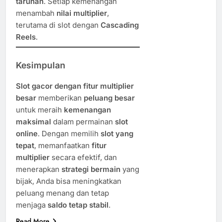
taruhan
. Setiap kemenangan
menambah
nilai multiplier
,
terutama di slot dengan
Cascading
Reels
.
Kesimpulan
Slot gacor dengan fitur multiplier
besar
memberikan
peluang besar
untuk meraih
kemenangan
maksimal
dalam permainan
slot
online
. Dengan memilih
slot yang
tepat
, memanfaatkan
fitur
multiplier
secara efektif, dan
menerapkan
strategi bermain
yang
bijak, Anda bisa meningkatkan
peluang menang dan tetap
menjaga
saldo tetap stabil
.
Read More