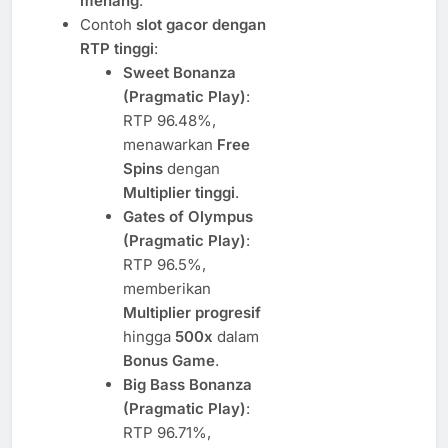
menang
.
Contoh
slot gacor dengan
RTP tinggi
:
Sweet Bonanza
(Pragmatic Play)
:
RTP 96.48%,
menawarkan
Free
Spins
dengan
Multiplier tinggi
.
Gates of Olympus
(Pragmatic Play)
:
RTP 96.5%,
memberikan
Multiplier progresif
hingga
500x
dalam
Bonus Game
.
Big Bass Bonanza
(Pragmatic Play)
:
RTP 96.71%,