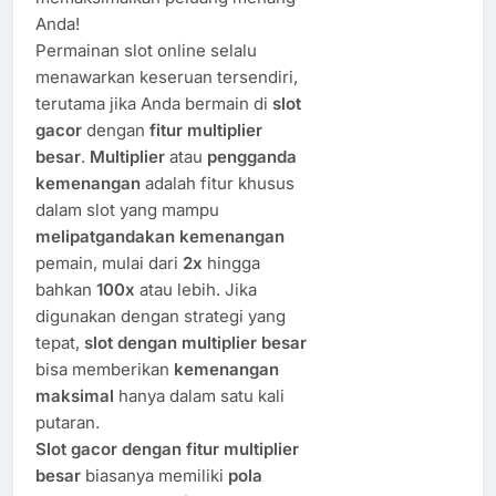
Anda!
Permainan slot online selalu
menawarkan keseruan tersendiri,
terutama jika Anda bermain di
slot
gacor
dengan
fitur multiplier
besar
.
Multiplier
atau
pengganda
kemenangan
adalah fitur khusus
dalam slot yang mampu
melipatgandakan kemenangan
pemain, mulai dari
2x
hingga
bahkan
100x
atau lebih. Jika
digunakan dengan strategi yang
tepat,
slot dengan multiplier besar
bisa memberikan
kemenangan
maksimal
hanya dalam satu kali
putaran.
Slot gacor dengan fitur multiplier
besar
biasanya memiliki
pola