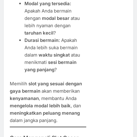
Modal yang tersedia:
Apakah Anda bermain
dengan
modal besar
atau
lebih nyaman dengan
taruhan kecil
?
Durasi bermain:
Apakah
Anda lebih suka bermain
dalam
waktu singkat
atau
menikmati
sesi bermain
yang panjang
?
Memilih
slot yang sesuai dengan
gaya bermain
akan memberikan
kenyamanan
, membantu Anda
mengelola modal lebih baik
, dan
meningkatkan peluang menang
dalam jangka panjang.