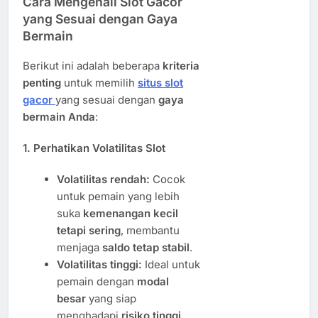
Cara Mengenali Slot Gacor
yang Sesuai dengan Gaya
Bermain
Berikut ini adalah beberapa
kriteria
penting
untuk memilih
situs slot
gacor
yang sesuai dengan
gaya
bermain Anda
:
1.
Perhatikan Volatilitas Slot
Volatilitas rendah:
Cocok
untuk pemain yang lebih
suka
kemenangan kecil
tetapi sering
, membantu
menjaga
saldo tetap stabil
.
Volatilitas tinggi:
Ideal untuk
pemain dengan
modal
besar
yang siap
menghadapi
risiko tinggi