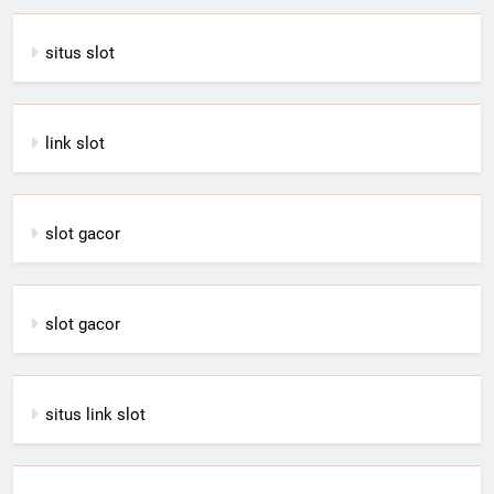
situs slot
link slot
slot gacor
slot gacor
situs link slot