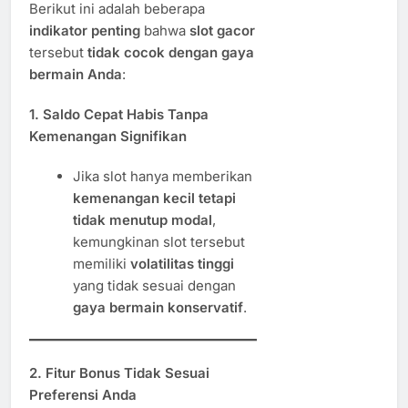
Berikut ini adalah beberapa
indikator penting
bahwa
slot gacor
tersebut
tidak cocok dengan gaya
bermain Anda
:
1.
Saldo Cepat Habis Tanpa
Kemenangan Signifikan
Jika slot hanya memberikan
kemenangan kecil tetapi
tidak menutup modal
,
kemungkinan slot tersebut
memiliki
volatilitas tinggi
yang tidak sesuai dengan
gaya bermain konservatif
.
2.
Fitur Bonus Tidak Sesuai
Preferensi Anda