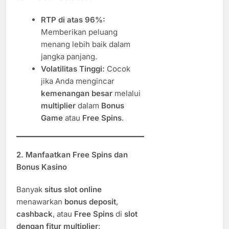
RTP di atas 96%:
Memberikan peluang
menang lebih baik dalam
jangka panjang.
Volatilitas Tinggi:
Cocok
jika Anda mengincar
kemenangan besar
melalui
multiplier
dalam
Bonus
Game
atau
Free Spins
.
2.
Manfaatkan Free Spins dan
Bonus Kasino
Banyak
situs slot online
menawarkan
bonus deposit
,
cashback
, atau
Free Spins
di
slot
dengan fitur multiplier
: