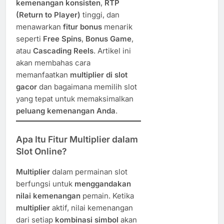
kemenangan konsisten
,
RTP
(Return to Player)
tinggi, dan
menawarkan
fitur bonus
menarik
seperti
Free Spins
,
Bonus Game
,
atau
Cascading Reels
. Artikel ini
akan membahas cara
memanfaatkan
multiplier di slot
gacor
dan bagaimana memilih slot
yang tepat untuk memaksimalkan
peluang kemenangan Anda
.
Apa Itu Fitur Multiplier dalam
Slot Online?
Multiplier
dalam permainan slot
berfungsi untuk
menggandakan
nilai kemenangan
pemain. Ketika
multiplier
aktif, nilai kemenangan
dari setiap
kombinasi simbol
akan