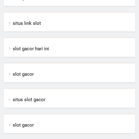
situs link slot
slot gacor hari ini
slot gacor
situs slot gacor
slot gacor