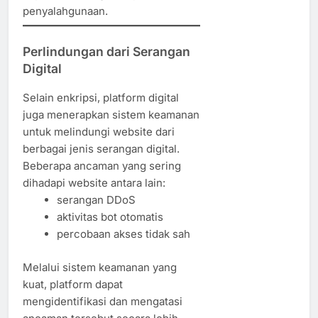
penyalahgunaan.
Perlindungan dari Serangan
Digital
Selain enkripsi, platform digital
juga menerapkan sistem keamanan
untuk melindungi website dari
berbagai jenis serangan digital.
Beberapa ancaman yang sering
dihadapi website antara lain:
serangan DDoS
aktivitas bot otomatis
percobaan akses tidak sah
Melalui sistem keamanan yang
kuat, platform dapat
mengidentifikasi dan mengatasi