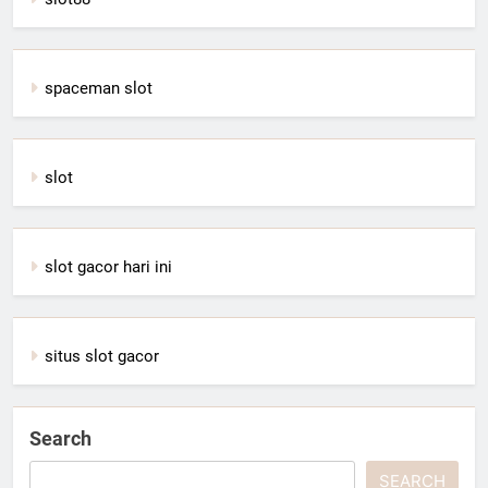
spaceman slot
slot
slot gacor hari ini
situs slot gacor
Search
SEARCH