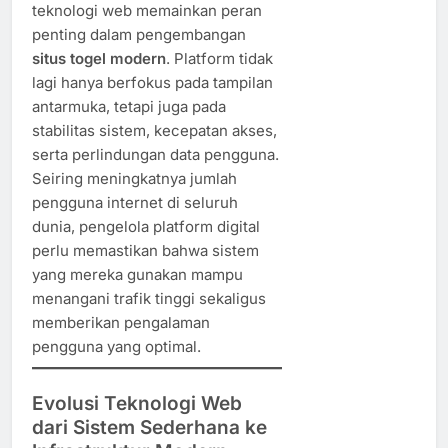
teknologi web memainkan peran
penting dalam pengembangan
situs togel modern
. Platform tidak
lagi hanya berfokus pada tampilan
antarmuka, tetapi juga pada
stabilitas sistem, kecepatan akses,
serta perlindungan data pengguna.
Seiring meningkatnya jumlah
pengguna internet di seluruh
dunia, pengelola platform digital
perlu memastikan bahwa sistem
yang mereka gunakan mampu
menangani trafik tinggi sekaligus
memberikan pengalaman
pengguna yang optimal.
Evolusi Teknologi Web
dari Sistem Sederhana ke