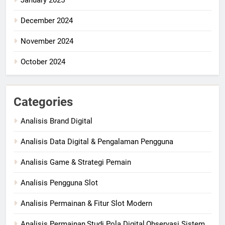
January 2025
December 2024
November 2024
October 2024
Categories
Analisis Brand Digital
Analisis Data Digital & Pengalaman Pengguna
Analisis Game & Strategi Pemain
Analisis Pengguna Slot
Analisis Permainan & Fitur Slot Modern
Analisis Permainan,Studi Pola Digital,Observasi Sistem