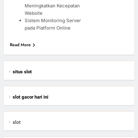
Meningkatkan Kecepatan
Website
Sistem Monitoring Server
pada Platform Online
Read More
situs slot
slot gacor hari ini
slot