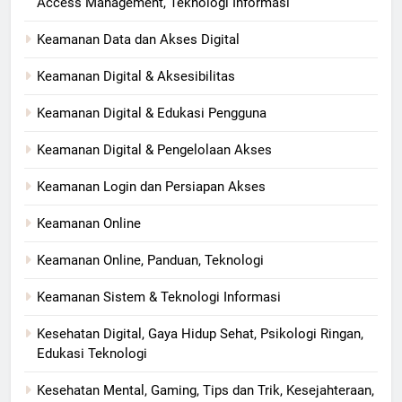
Access Management, Teknologi Informasi
Keamanan Data dan Akses Digital
Keamanan Digital & Aksesibilitas
Keamanan Digital & Edukasi Pengguna
Keamanan Digital & Pengelolaan Akses
Keamanan Login dan Persiapan Akses
Keamanan Online
Keamanan Online, Panduan, Teknologi
Keamanan Sistem & Teknologi Informasi
Kesehatan Digital, Gaya Hidup Sehat, Psikologi Ringan,
Edukasi Teknologi
Kesehatan Mental, Gaming, Tips dan Trik, Kesejahteraan,