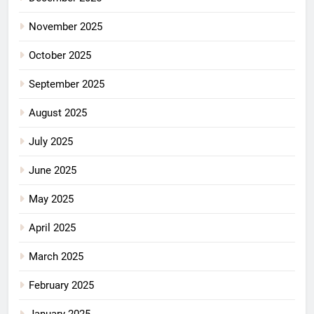
November 2025
October 2025
September 2025
August 2025
July 2025
June 2025
May 2025
April 2025
March 2025
February 2025