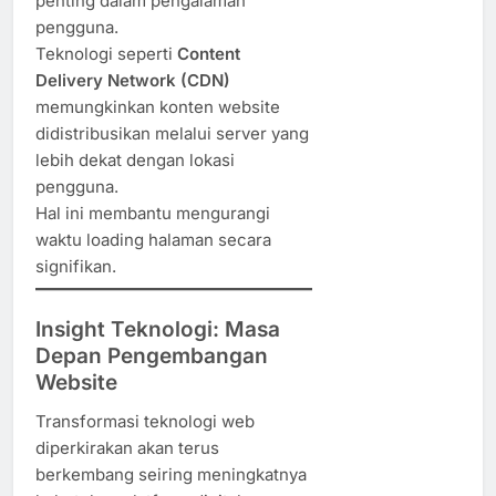
penting dalam pengalaman
pengguna.
Teknologi seperti
Content
Delivery Network (CDN)
memungkinkan konten website
didistribusikan melalui server yang
lebih dekat dengan lokasi
pengguna.
Hal ini membantu mengurangi
waktu loading halaman secara
signifikan.
Insight Teknologi: Masa
Depan Pengembangan
Website
Transformasi teknologi web
diperkirakan akan terus
berkembang seiring meningkatnya