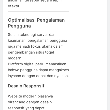
ancaman tersebut secara lebih
efektif.
Optimalisasi Pengalaman
Pengguna
Selain teknologi server dan
keamanan, pengalaman pengguna
juga menjadi fokus utama dalam
pengembangan situs togel
modern.
Platform digital perlu memastikan
bahwa pengguna dapat mengakses
layanan dengan cepat dan nyaman.
Desain Responsif
Website modern biasanya
dirancang dengan desain
responsif yang dapat