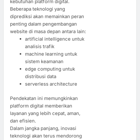
kebutuhan platform digital.
Beberapa teknologi yang
diprediksi akan memainkan peran
penting dalam pengembangan
website di masa depan antara lain:
artificial intelligence untuk
analisis trafik
machine learning untuk
sistem keamanan
edge computing untuk
distribusi data
serverless architecture
Pendekatan ini memungkinkan
platform digital memberikan
layanan yang lebih cepat, aman,
dan efisien.
Dalam jangka panjang, inovasi
teknologi akan terus mendorong