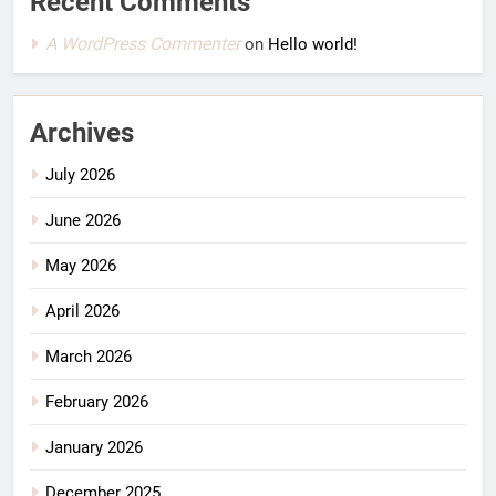
Recent Comments
A WordPress Commenter
on
Hello world!
Archives
July 2026
June 2026
May 2026
April 2026
March 2026
February 2026
January 2026
December 2025