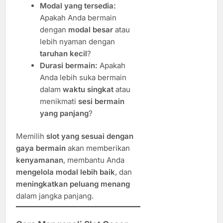
Modal yang tersedia:
Apakah Anda bermain
dengan
modal besar
atau
lebih nyaman dengan
taruhan kecil
?
Durasi bermain:
Apakah
Anda lebih suka bermain
dalam
waktu singkat
atau
menikmati
sesi bermain
yang panjang
?
Memilih
slot yang sesuai dengan
gaya bermain
akan memberikan
kenyamanan
, membantu Anda
mengelola modal lebih baik
, dan
meningkatkan peluang menang
dalam jangka panjang.