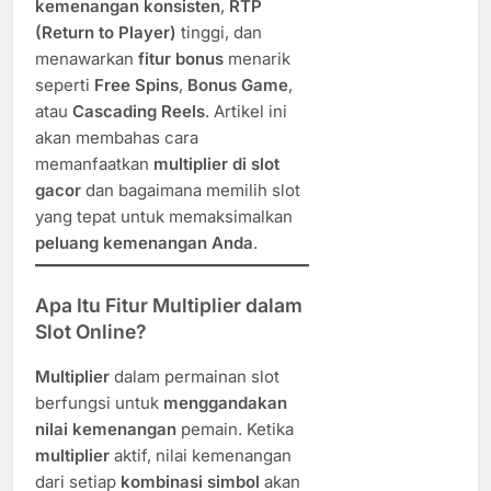
kemenangan konsisten
,
RTP
(Return to Player)
tinggi, dan
menawarkan
fitur bonus
menarik
seperti
Free Spins
,
Bonus Game
,
atau
Cascading Reels
. Artikel ini
akan membahas cara
memanfaatkan
multiplier di slot
gacor
dan bagaimana memilih slot
yang tepat untuk memaksimalkan
peluang kemenangan Anda
.
Apa Itu Fitur Multiplier dalam
Slot Online?
Multiplier
dalam permainan slot
berfungsi untuk
menggandakan
nilai kemenangan
pemain. Ketika
multiplier
aktif, nilai kemenangan
dari setiap
kombinasi simbol
akan