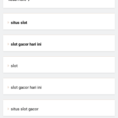
situs slot
slot gacor hari ini
slot
slot gacor hari ini
situs slot gacor