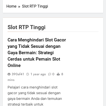
Home
Slot RTP Tinggi
Slot RTP Tinggi
Cara Menghindari Slot Gacor
yang Tidak Sesuai dengan
Gaya Bermain: Strategi
Cerdas untuk Pemain Slot
Online
390af41
1 year ago
0
8
mins
Pelajari cara menghindari slot
gacor yang tidak sesuai dengan
gaya bermain Anda dan temukan
strategi terbaik untuk