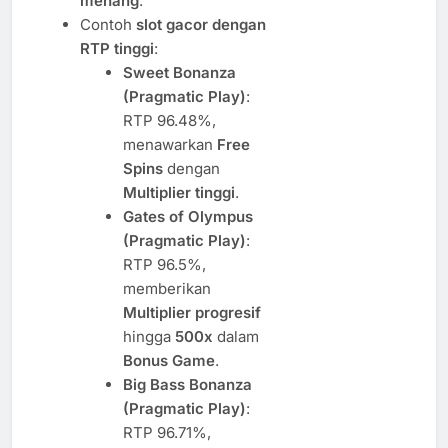
menang
.
Contoh
slot gacor dengan
RTP tinggi
:
Sweet Bonanza
(Pragmatic Play)
:
RTP 96.48%,
menawarkan
Free
Spins
dengan
Multiplier tinggi
.
Gates of Olympus
(Pragmatic Play)
:
RTP 96.5%,
memberikan
Multiplier progresif
hingga
500x
dalam
Bonus Game
.
Big Bass Bonanza
(Pragmatic Play)
:
RTP 96.71%,