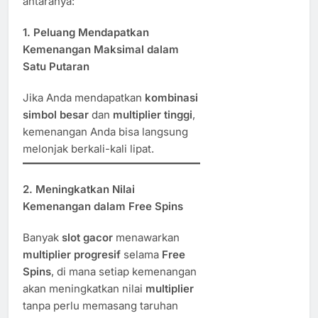
antaranya:
1.
Peluang Mendapatkan
Kemenangan Maksimal dalam
Satu Putaran
Jika Anda mendapatkan
kombinasi
simbol besar
dan
multiplier tinggi
,
kemenangan Anda bisa langsung
melonjak berkali-kali lipat.
2.
Meningkatkan Nilai
Kemenangan dalam Free Spins
Banyak
slot gacor
menawarkan
multiplier progresif
selama
Free
Spins
, di mana setiap kemenangan
akan meningkatkan nilai
multiplier
tanpa perlu memasang taruhan