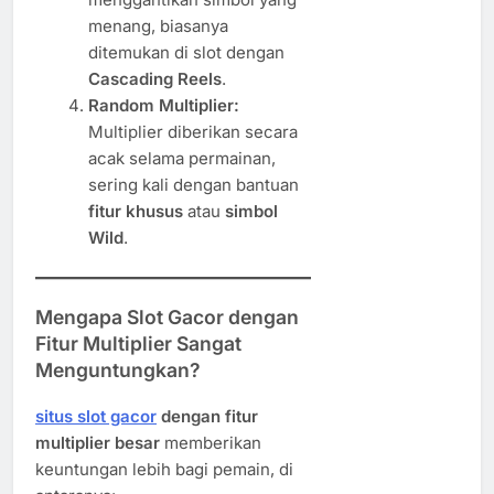
menang, biasanya
ditemukan di slot dengan
Cascading Reels
.
Random Multiplier:
Multiplier diberikan secara
acak selama permainan,
sering kali dengan bantuan
fitur khusus
atau
simbol
Wild
.
Mengapa Slot Gacor dengan
Fitur Multiplier Sangat
Menguntungkan?
situs slot gacor
dengan fitur
multiplier besar
memberikan
keuntungan lebih bagi pemain, di