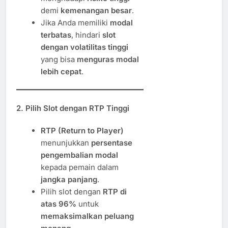
demi
kemenangan besar
.
Jika Anda memiliki
modal
terbatas
, hindari
slot
dengan volatilitas tinggi
yang bisa
menguras modal
lebih cepat
.
2.
Pilih Slot dengan RTP Tinggi
RTP (Return to Player)
menunjukkan
persentase
pengembalian modal
kepada pemain dalam
jangka panjang
.
Pilih slot dengan
RTP di
atas 96%
untuk
memaksimalkan peluang