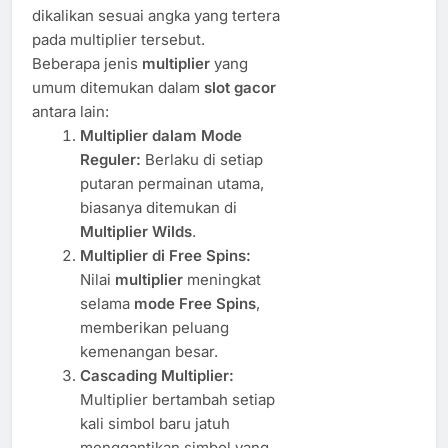
dikalikan sesuai angka yang tertera
pada multiplier tersebut.
Beberapa jenis
multiplier
yang
umum ditemukan dalam
slot gacor
antara lain:
Multiplier dalam Mode
Reguler:
Berlaku di setiap
putaran permainan utama,
biasanya ditemukan di
Multiplier Wilds
.
Multiplier di Free Spins:
Nilai
multiplier
meningkat
selama
mode Free Spins
,
memberikan peluang
kemenangan besar.
Cascading Multiplier:
Multiplier bertambah setiap
kali simbol baru jatuh
menggantikan simbol yang