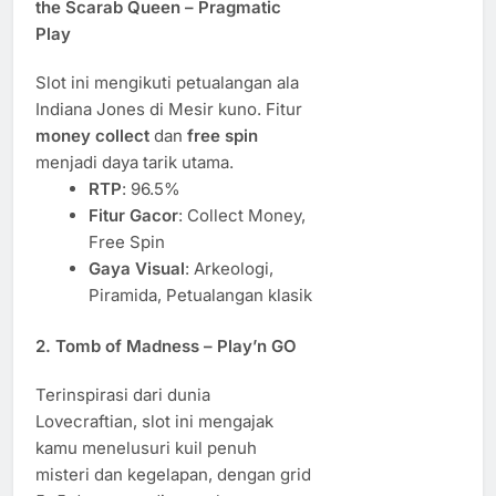
the Scarab Queen – Pragmatic
Play
Slot ini mengikuti petualangan ala
Indiana Jones di Mesir kuno. Fitur
money collect
dan
free spin
menjadi daya tarik utama.
RTP
: 96.5%
Fitur Gacor
: Collect Money,
Free Spin
Gaya Visual
: Arkeologi,
Piramida, Petualangan klasik
2.
Tomb of Madness – Play’n GO
Terinspirasi dari dunia
Lovecraftian, slot ini mengajak
kamu menelusuri kuil penuh
misteri dan kegelapan, dengan grid