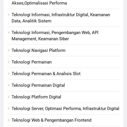
Akses,Optimalisasi Performa
Teknologi Informasi, Infrastruktur Digital, Keamanan
Data, Analitik Sistem
Teknologi Informasi, Pengembangan Web, API
Management, Keamanan Siber
Teknologi Navigasi Platform
Teknologi Permainan
Teknologi Permainan & Analisis Slot
Teknologi Permainan Digital
Teknologi Platform Digital
Teknologi Server, Optimasi Performa, Infrastruktur Digital
Teknologi Web & Pengembangan Frontend