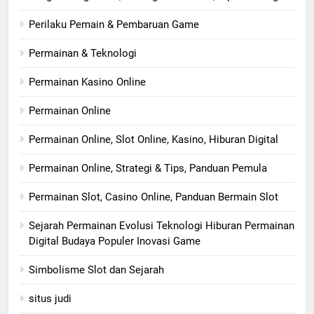
Perilaku Pemain & Pembaruan Game
Permainan & Teknologi
Permainan Kasino Online
Permainan Online
Permainan Online, Slot Online, Kasino, Hiburan Digital
Permainan Online, Strategi & Tips, Panduan Pemula
Permainan Slot, Casino Online, Panduan Bermain Slot
Sejarah Permainan Evolusi Teknologi Hiburan Permainan
Digital Budaya Populer Inovasi Game
Simbolisme Slot dan Sejarah
situs judi