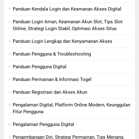
Panduan Kendala Login dan Keamanan Akses Digital
Panduan Login Aman, Keamanan Akun Slot, Tips Slot
Online, Strategi Login Stabil, Optimasi Akses Situs
Panduan Login Lengkap dan Kenyamanan Akses
Panduan Pengguna & Troubleshooting
Panduan Pengguna Digital
Panduan Permainan & Informasi Togel
Panduan Registrasi dan Akses Akun
Pengalaman Digital, Platform Online Modern, Keunggulan
Fitur Pengguna
Pengalaman Pengguna Digital
Pengembangan Diri, Strategi Permainan, Tips Menang.