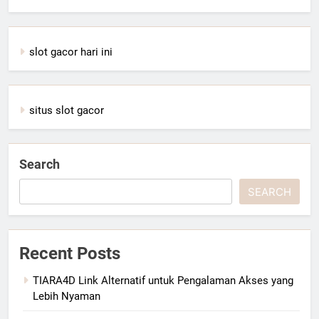
slot gacor hari ini
situs slot gacor
Search
SEARCH
Recent Posts
TIARA4D Link Alternatif untuk Pengalaman Akses yang
Lebih Nyaman