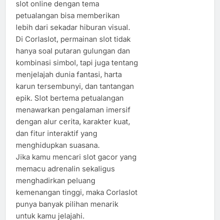
slot online dengan tema
petualangan bisa memberikan
lebih dari sekadar hiburan visual.
Di Corlaslot, permainan slot tidak
hanya soal putaran gulungan dan
kombinasi simbol, tapi juga tentang
menjelajah dunia fantasi, harta
karun tersembunyi, dan tantangan
epik. Slot bertema petualangan
menawarkan pengalaman imersif
dengan alur cerita, karakter kuat,
dan fitur interaktif yang
menghidupkan suasana.
Jika kamu mencari slot gacor yang
memacu adrenalin sekaligus
menghadirkan peluang
kemenangan tinggi, maka Corlaslot
punya banyak pilihan menarik
untuk kamu jelajahi.