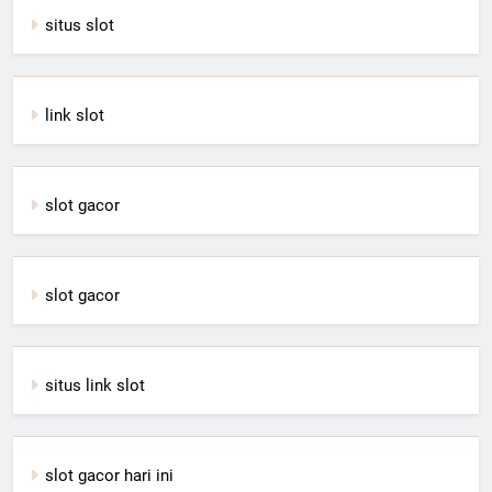
situs slot
link slot
slot gacor
slot gacor
situs link slot
slot gacor hari ini