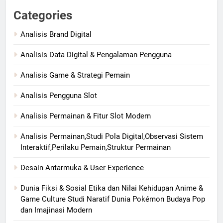
Categories
Analisis Brand Digital
Analisis Data Digital & Pengalaman Pengguna
Analisis Game & Strategi Pemain
Analisis Pengguna Slot
Analisis Permainan & Fitur Slot Modern
Analisis Permainan,Studi Pola Digital,Observasi Sistem
Interaktif,Perilaku Pemain,Struktur Permainan
Desain Antarmuka & User Experience
Dunia Fiksi & Sosial Etika dan Nilai Kehidupan Anime &
Game Culture Studi Naratif Dunia Pokémon Budaya Pop
dan Imajinasi Modern