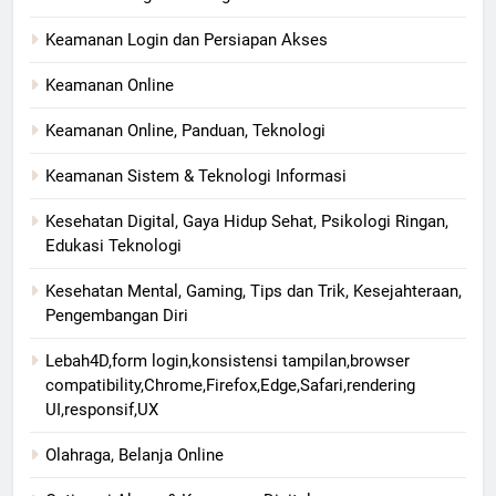
Keamanan Login dan Persiapan Akses
Keamanan Online
Keamanan Online, Panduan, Teknologi
Keamanan Sistem & Teknologi Informasi
Kesehatan Digital, Gaya Hidup Sehat, Psikologi Ringan,
Edukasi Teknologi
Kesehatan Mental, Gaming, Tips dan Trik, Kesejahteraan,
Pengembangan Diri
Lebah4D,form login,konsistensi tampilan,browser
compatibility,Chrome,Firefox,Edge,Safari,rendering
UI,responsif,UX
Olahraga, Belanja Online