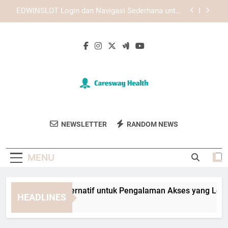
Skip
Tips Aman Sebelum Menggunakan Login
to
Edwinslot
content
Solusi Lebah4D Login Gagal di Perangkat Harian
dengan Langkah Praktis
TIARA4D Link Alternatif untuk Pengalaman Akses
yang Lebih Nyaman
EDWINSLOT Login dan Navigasi Sederhana untuk
Pengguna Online
Tips Aman Sebelum Menggunakan Login
Edwinslot
Caresway Health
Dapatkan Solusi Kesehatan Terbaik Dari
Solusi Lebah4D Login Gagal di Perangkat Harian
NEWSLETTER
RANDOM NEWS
dengan Langkah Praktis
Caresway Health.
MENU
IARA4D Link Alternatif untuk Pengalaman Akses yang Lebih 
HEADLINES
Month Ago