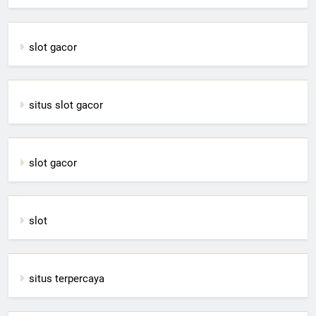
slot gacor
situs slot gacor
slot gacor
slot
situs terpercaya