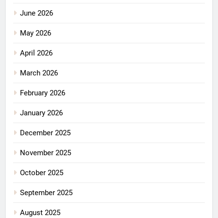
June 2026
May 2026
April 2026
March 2026
February 2026
January 2026
December 2025
November 2025
October 2025
September 2025
August 2025