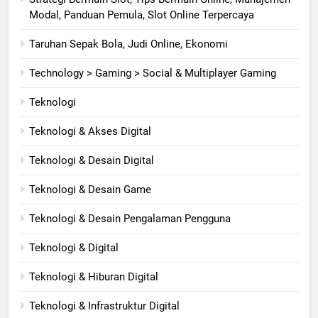
Modal, Panduan Pemula, Slot Online Terpercaya
Taruhan Sepak Bola, Judi Online, Ekonomi
Technology > Gaming > Social & Multiplayer Gaming
Teknologi
Teknologi & Akses Digital
Teknologi & Desain Digital
Teknologi & Desain Game
Teknologi & Desain Pengalaman Pengguna
Teknologi & Digital
Teknologi & Hiburan Digital
Teknologi & Infrastruktur Digital