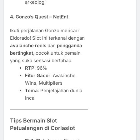
arkeologi
4.
Gonzo’s Quest – NetEnt
Ikuti perjalanan Gonzo mencari
Eldorado! Slot ini terkenal dengan
avalanche reels
dan
pengganda
bertingkat
, cocok untuk pemain
yang suka sensasi bertahap.
RTP
: 96%
Fitur Gacor
: Avalanche
Wins, Multipliers
Tema
: Penjelajahan dunia
Inca
Tips Bermain Slot
Petualangan di Corlaslot