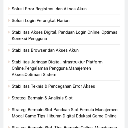
Solusi Error Registrasi dan Akses Akun
Solusi Login Perangkat Harian
Stabilitas Akses Digital, Panduan Login Online, Optimasi
Koneksi Pengguna
Stabilitas Browser dan Akses Akun
Stabilitas Jaringan Digital,Infrastruktur Platform
Online,Pengalaman Pengguna,Manajemen
Akses,Optimasi Sistem
Stabilitas Teknis & Pencegahan Error Akses
Strategi Bermain & Analisis Slot
Strategi Bermain Slot Panduan Slot Pemula Manajemen
Modal Game Tips Hiburan Digital Edukasi Game Online
Strategi Bermain Slot, Tips Bermain Online, Manajemen