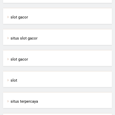
slot gacor
situs slot gacor
slot gacor
slot
situs terpercaya