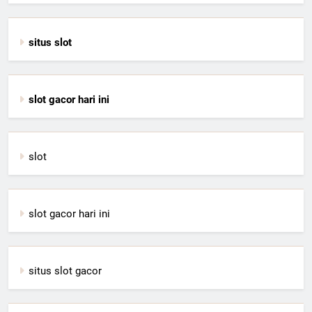
situs slot
slot gacor hari ini
slot
slot gacor hari ini
situs slot gacor