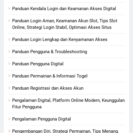
Panduan Kendala Login dan Keamanan Akses Digital
Panduan Login Aman, Keamanan Akun Slot, Tips Slot
Online, Strategi Login Stabil, Optimasi Akses Situs
Panduan Login Lengkap dan Kenyamanan Akses
Panduan Pengguna & Troubleshooting
Panduan Pengguna Digital
Panduan Permainan & Informasi Togel
Panduan Registrasi dan Akses Akun
Pengalaman Digital, Platform Online Modern, Keunggulan
Fitur Pengguna
Pengalaman Pengguna Digital
Pengembangan Diri, Strategi Permainan, Tips Menang.