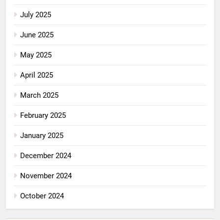
July 2025
June 2025
May 2025
April 2025
March 2025
February 2025
January 2025
December 2024
November 2024
October 2024