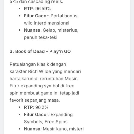
5×5 dan cascading reels.
RTP
: 96.59%
Fitur Gacor
: Portal bonus,
wild interdimensional
Nuansa
: Gelap, misterius,
penuh teka-teki
3.
Book of Dead – Play’n GO
Petualangan klasik dengan
karakter Rich Wilde yang mencari
harta karun di reruntuhan Mesir.
Fitur expanding symbol di free
spin membuat game ini tetap jadi
favorit sepanjang masa.
RTP
: 96.2%
Fitur Gacor
: Expanding
Symbols, Free Spins
Nuansa
: Mesir kuno, misteri