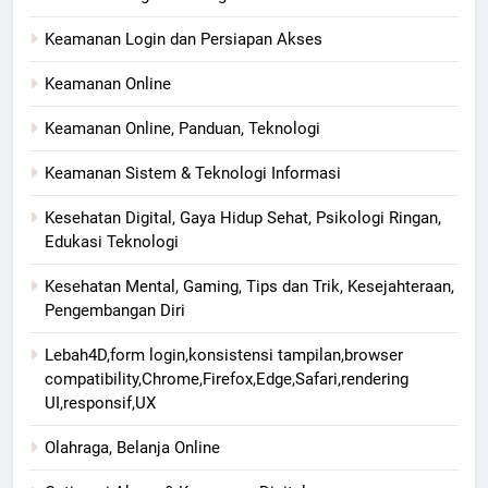
Keamanan Login dan Persiapan Akses
Keamanan Online
Keamanan Online, Panduan, Teknologi
Keamanan Sistem & Teknologi Informasi
Kesehatan Digital, Gaya Hidup Sehat, Psikologi Ringan,
Edukasi Teknologi
Kesehatan Mental, Gaming, Tips dan Trik, Kesejahteraan,
Pengembangan Diri
Lebah4D,form login,konsistensi tampilan,browser
compatibility,Chrome,Firefox,Edge,Safari,rendering
UI,responsif,UX
Olahraga, Belanja Online