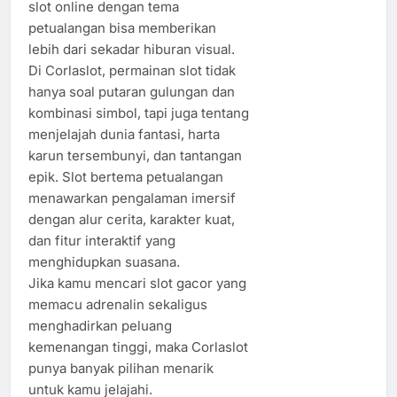
slot online dengan tema
petualangan bisa memberikan
lebih dari sekadar hiburan visual.
Di Corlaslot, permainan slot tidak
hanya soal putaran gulungan dan
kombinasi simbol, tapi juga tentang
menjelajah dunia fantasi, harta
karun tersembunyi, dan tantangan
epik. Slot bertema petualangan
menawarkan pengalaman imersif
dengan alur cerita, karakter kuat,
dan fitur interaktif yang
menghidupkan suasana.
Jika kamu mencari slot gacor yang
memacu adrenalin sekaligus
menghadirkan peluang
kemenangan tinggi, maka Corlaslot
punya banyak pilihan menarik
untuk kamu jelajahi.