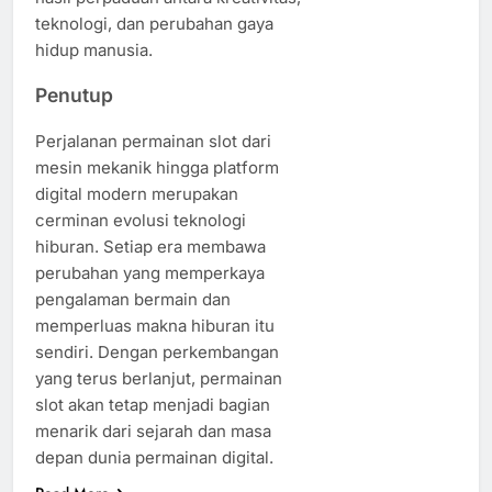
teknologi, dan perubahan gaya
hidup manusia.
Penutup
Perjalanan permainan slot dari
mesin mekanik hingga platform
digital modern merupakan
cerminan evolusi teknologi
hiburan. Setiap era membawa
perubahan yang memperkaya
pengalaman bermain dan
memperluas makna hiburan itu
sendiri. Dengan perkembangan
yang terus berlanjut, permainan
slot akan tetap menjadi bagian
menarik dari sejarah dan masa
depan dunia permainan digital.