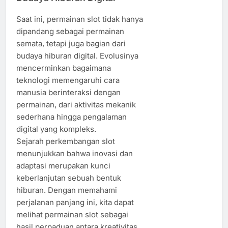
Saat ini, permainan slot tidak hanya
dipandang sebagai permainan
semata, tetapi juga bagian dari
budaya hiburan digital. Evolusinya
mencerminkan bagaimana
teknologi memengaruhi cara
manusia berinteraksi dengan
permainan, dari aktivitas mekanik
sederhana hingga pengalaman
digital yang kompleks.
Sejarah perkembangan slot
menunjukkan bahwa inovasi dan
adaptasi merupakan kunci
keberlanjutan sebuah bentuk
hiburan. Dengan memahami
perjalanan panjang ini, kita dapat
melihat permainan slot sebagai
hasil perpaduan antara kreativitas,