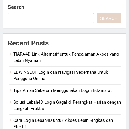
Search
SEARCH
Recent Posts
TIARA4D Link Alternatif untuk Pengalaman Akses yang
Lebih Nyaman
EDWINSLOT Login dan Navigasi Sederhana untuk
Pengguna Online
Tips Aman Sebelum Menggunakan Login Edwinslot
Solusi Lebah4D Login Gagal di Perangkat Harian dengan
Langkah Praktis
Cara Login Lebah4D untuk Akses Lebih Ringkas dan
Efektif