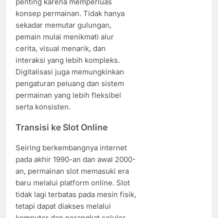
penting karena memperluas
konsep permainan. Tidak hanya
sekadar memutar gulungan,
pemain mulai menikmati alur
cerita, visual menarik, dan
interaksi yang lebih kompleks.
Digitalisasi juga memungkinkan
pengaturan peluang dan sistem
permainan yang lebih fleksibel
serta konsisten.
Transisi ke Slot Online
Seiring berkembangnya internet
pada akhir 1990-an dan awal 2000-
an, permainan slot memasuki era
baru melalui platform online. Slot
tidak lagi terbatas pada mesin fisik,
tetapi dapat diakses melalui
komputer dan perangkat seluler.