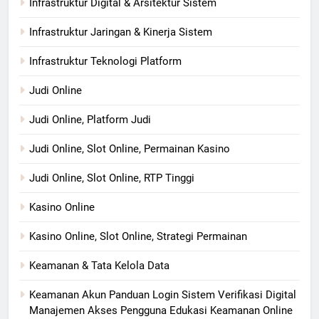
Infrastruktur Digital & Arsitektur Sistem
Infrastruktur Jaringan & Kinerja Sistem
Infrastruktur Teknologi Platform
Judi Online
Judi Online, Platform Judi
Judi Online, Slot Online, Permainan Kasino
Judi Online, Slot Online, RTP Tinggi
Kasino Online
Kasino Online, Slot Online, Strategi Permainan
Keamanan & Tata Kelola Data
Keamanan Akun Panduan Login Sistem Verifikasi Digital
Manajemen Akses Pengguna Edukasi Keamanan Online