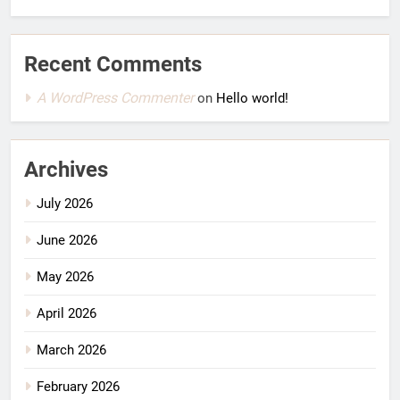
Recent Comments
A WordPress Commenter
on
Hello world!
Archives
July 2026
June 2026
May 2026
April 2026
March 2026
February 2026