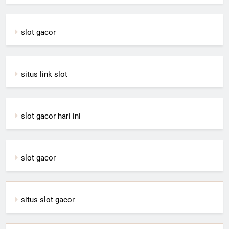
slot gacor
situs link slot
slot gacor hari ini
slot gacor
situs slot gacor