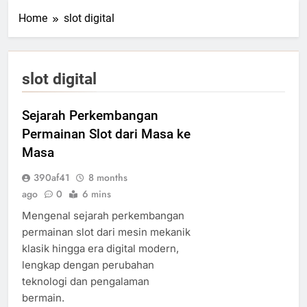
Home
slot digital
slot digital
Sejarah Perkembangan
Permainan Slot dari Masa ke
Masa
390af41
8 months
ago
0
6 mins
Mengenal sejarah perkembangan
permainan slot dari mesin mekanik
klasik hingga era digital modern,
lengkap dengan perubahan
teknologi dan pengalaman
bermain.