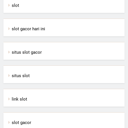
slot
slot gacor hari ini
situs slot gacor
situs slot
link slot
slot gacor