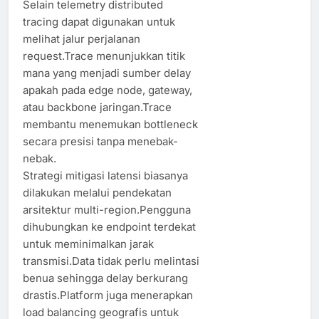
Selain telemetry distributed
tracing dapat digunakan untuk
melihat jalur perjalanan
request.Trace menunjukkan titik
mana yang menjadi sumber delay
apakah pada edge node, gateway,
atau backbone jaringan.Trace
membantu menemukan bottleneck
secara presisi tanpa menebak-
nebak.
Strategi mitigasi latensi biasanya
dilakukan melalui pendekatan
arsitektur multi-region.Pengguna
dihubungkan ke endpoint terdekat
untuk meminimalkan jarak
transmisi.Data tidak perlu melintasi
benua sehingga delay berkurang
drastis.Platform juga menerapkan
load balancing geografis untuk