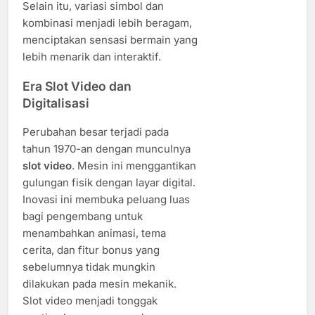
Selain itu, variasi simbol dan
kombinasi menjadi lebih beragam,
menciptakan sensasi bermain yang
lebih menarik dan interaktif.
Era Slot Video dan
Digitalisasi
Perubahan besar terjadi pada
tahun 1970-an dengan munculnya
slot video
. Mesin ini menggantikan
gulungan fisik dengan layar digital.
Inovasi ini membuka peluang luas
bagi pengembang untuk
menambahkan animasi, tema
cerita, dan fitur bonus yang
sebelumnya tidak mungkin
dilakukan pada mesin mekanik.
Slot video menjadi tonggak