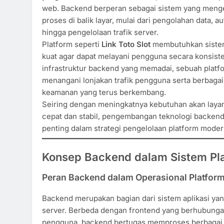
web. Backend berperan sebagai sistem yang menge
proses di balik layar, mulai dari pengolahan data, a
hingga pengelolaan trafik server.
Platform seperti
Link Toto Slot
membutuhkan siste
kuat agar dapat melayani pengguna secara konsist
infrastruktur backend yang memadai, sebuah platfor
menangani lonjakan trafik pengguna serta berbagai
keamanan yang terus berkembang.
Seiring dengan meningkatnya kebutuhan akan layan
cepat dan stabil, pengembangan teknologi backend
penting dalam strategi pengelolaan platform moder
Konsep Backend dalam Sistem Pla
Peran Backend dalam Operasional Platfor
Backend merupakan bagian dari sistem aplikasi yang
server. Berbeda dengan frontend yang berhubung
pengguna, backend bertugas memproses berbagai