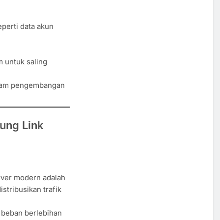
perti data akun
 untuk saling
alam pengembangan
ung Link
rver modern adalah
stribusikan trafik
 beban berlebihan