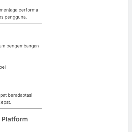
 menjaga performa
tas pengguna.
alam pengembangan
bel
pat beradaptasi
cepat.
Platform