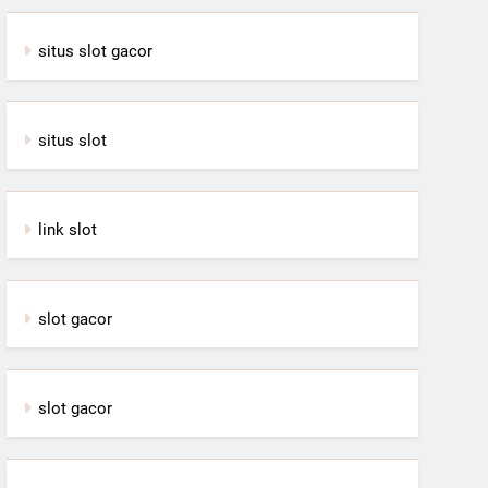
situs slot gacor
situs slot
link slot
slot gacor
slot gacor