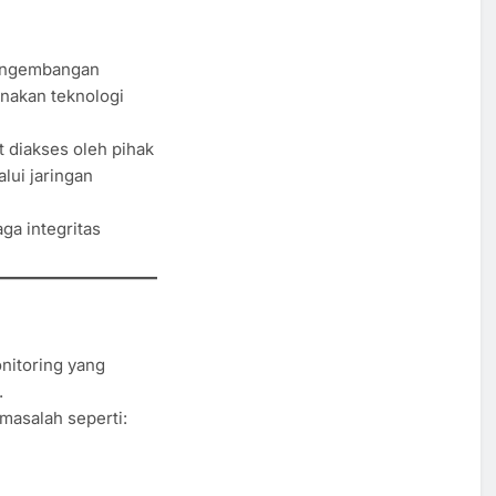
pengembangan
nakan teknologi
t diakses oleh pihak
lui jaringan
ga integritas
nitoring yang
.
masalah seperti: