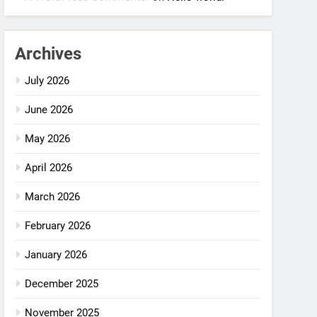
Archives
July 2026
June 2026
May 2026
April 2026
March 2026
February 2026
January 2026
December 2025
November 2025