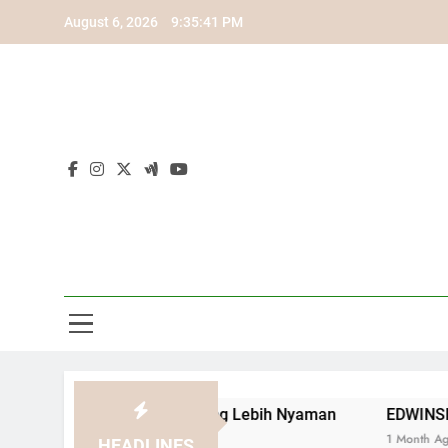
Skip
August 6, 2026
9:35:42 PM
to
content
Car
Dapatkan S
 Pengalaman Akses yang Lebih Nyaman
EDWINSLOT Login
1 Month Ago
HEADLINES