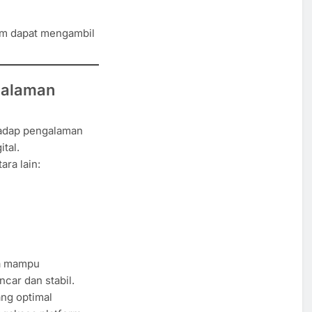
orm dapat mengambil
galaman
hadap pengalaman
tal.
ra lain:
ya mampu
car dan stabil.
ng optimal