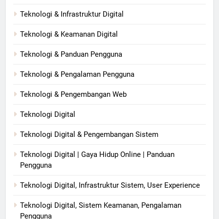
Teknologi & Infrastruktur Digital
Teknologi & Keamanan Digital
Teknologi & Panduan Pengguna
Teknologi & Pengalaman Pengguna
Teknologi & Pengembangan Web
Teknologi Digital
Teknologi Digital & Pengembangan Sistem
Teknologi Digital | Gaya Hidup Online | Panduan
Pengguna
Teknologi Digital, Infrastruktur Sistem, User Experience
Teknologi Digital, Sistem Keamanan, Pengalaman
Pengguna