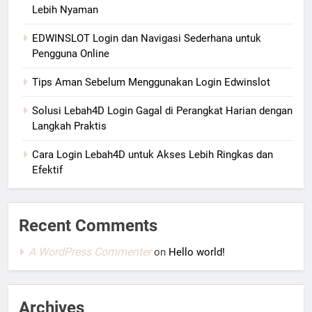
Lebih Nyaman
EDWINSLOT Login dan Navigasi Sederhana untuk
Pengguna Online
Tips Aman Sebelum Menggunakan Login Edwinslot
Solusi Lebah4D Login Gagal di Perangkat Harian dengan
Langkah Praktis
Cara Login Lebah4D untuk Akses Lebih Ringkas dan
Efektif
Recent Comments
A WordPress Commenter
on
Hello world!
Archives