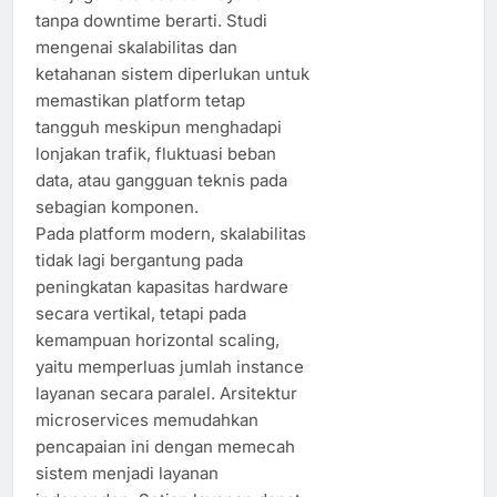
tanpa downtime berarti. Studi
mengenai skalabilitas dan
ketahanan sistem diperlukan untuk
memastikan platform tetap
tangguh meskipun menghadapi
lonjakan trafik, fluktuasi beban
data, atau gangguan teknis pada
sebagian komponen.
Pada platform modern, skalabilitas
tidak lagi bergantung pada
peningkatan kapasitas hardware
secara vertikal, tetapi pada
kemampuan horizontal scaling,
yaitu memperluas jumlah instance
layanan secara paralel. Arsitektur
microservices memudahkan
pencapaian ini dengan memecah
sistem menjadi layanan