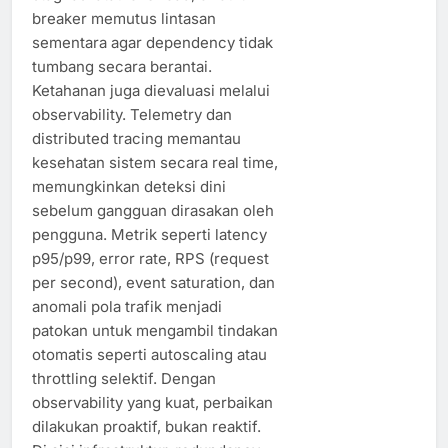
breaker memutus lintasan
sementara agar dependency tidak
tumbang secara berantai.
Ketahanan juga dievaluasi melalui
observability. Telemetry dan
distributed tracing memantau
kesehatan sistem secara real time,
memungkinkan deteksi dini
sebelum gangguan dirasakan oleh
pengguna. Metrik seperti latency
p95/p99, error rate, RPS (request
per second), event saturation, dan
anomali pola trafik menjadi
patokan untuk mengambil tindakan
otomatis seperti autoscaling atau
throttling selektif. Dengan
observability yang kuat, perbaikan
dilakukan proaktif, bukan reaktif.