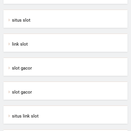
situs slot
link slot
slot gacor
slot gacor
situs link slot