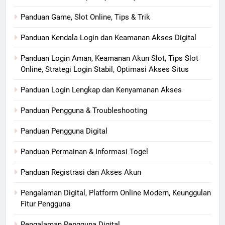
Panduan Game, Slot Online, Tips & Trik
Panduan Kendala Login dan Keamanan Akses Digital
Panduan Login Aman, Keamanan Akun Slot, Tips Slot
Online, Strategi Login Stabil, Optimasi Akses Situs
Panduan Login Lengkap dan Kenyamanan Akses
Panduan Pengguna & Troubleshooting
Panduan Pengguna Digital
Panduan Permainan & Informasi Togel
Panduan Registrasi dan Akses Akun
Pengalaman Digital, Platform Online Modern, Keunggulan
Fitur Pengguna
Pengalaman Pengguna Digital