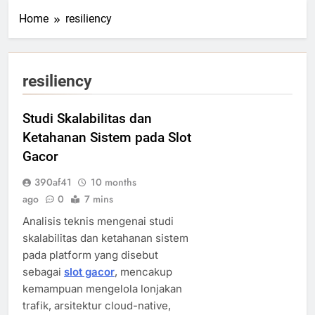
Home
resiliency
resiliency
Studi Skalabilitas dan
Ketahanan Sistem pada Slot
Gacor
390af41
10 months
ago
0
7 mins
Analisis teknis mengenai studi
skalabilitas dan ketahanan sistem
pada platform yang disebut
sebagai
slot gacor
, mencakup
kemampuan mengelola lonjakan
trafik, arsitektur cloud-native,