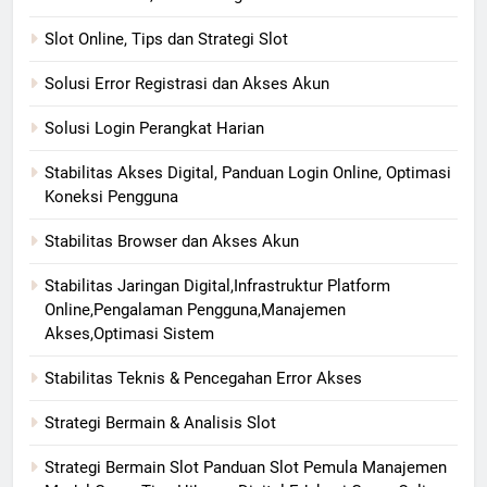
Slot Online, Tips dan Strategi Slot
Solusi Error Registrasi dan Akses Akun
Solusi Login Perangkat Harian
Stabilitas Akses Digital, Panduan Login Online, Optimasi
Koneksi Pengguna
Stabilitas Browser dan Akses Akun
Stabilitas Jaringan Digital,Infrastruktur Platform
Online,Pengalaman Pengguna,Manajemen
Akses,Optimasi Sistem
Stabilitas Teknis & Pencegahan Error Akses
Strategi Bermain & Analisis Slot
Strategi Bermain Slot Panduan Slot Pemula Manajemen