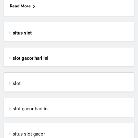
Read More
situs slot
slot gacor hari ini
slot
slot gacor hari ini
situs slot gacor