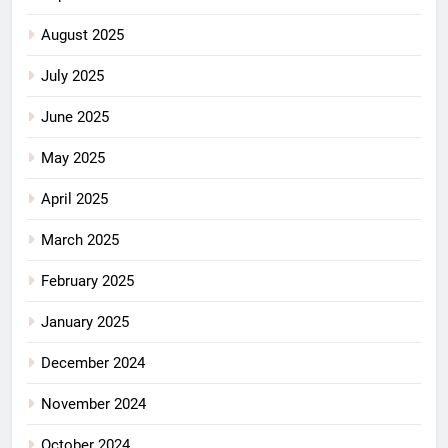
August 2025
July 2025
June 2025
May 2025
April 2025
March 2025
February 2025
January 2025
December 2024
November 2024
October 2024