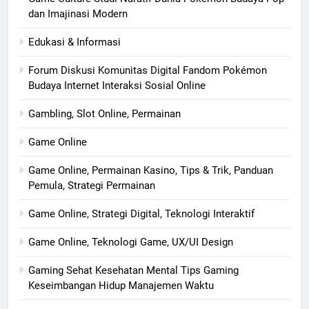
dan Imajinasi Modern
Edukasi & Informasi
Forum Diskusi Komunitas Digital Fandom Pokémon
Budaya Internet Interaksi Sosial Online
Gambling, Slot Online, Permainan
Game Online
Game Online, Permainan Kasino, Tips & Trik, Panduan
Pemula, Strategi Permainan
Game Online, Strategi Digital, Teknologi Interaktif
Game Online, Teknologi Game, UX/UI Design
Gaming Sehat Kesehatan Mental Tips Gaming
Keseimbangan Hidup Manajemen Waktu