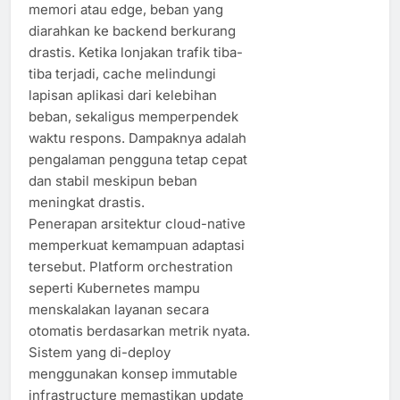
memori atau edge, beban yang
diarahkan ke backend berkurang
drastis. Ketika lonjakan trafik tiba-
tiba terjadi, cache melindungi
lapisan aplikasi dari kelebihan
beban, sekaligus memperpendek
waktu respons. Dampaknya adalah
pengalaman pengguna tetap cepat
dan stabil meskipun beban
meningkat drastis.
Penerapan arsitektur cloud-native
memperkuat kemampuan adaptasi
tersebut. Platform orchestration
seperti Kubernetes mampu
menskalakan layanan secara
otomatis berdasarkan metrik nyata.
Sistem yang di-deploy
menggunakan konsep immutable
infrastructure memastikan update