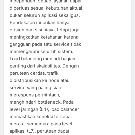
independen. Setiap layanan dapat
diperluas sesuai kebutuhan aktual,
bukan seluruh aplikasi sekaligus.
Pendekatan ini bukan hanya
efisien dari sisi biaya, tetapi juga
meningkatkan ketahanan karena
gangguan pada satu service tidak
memengaruhi seluruh sistem.
Load balancing menjadi bagian
penting dari skalabilitas. Dengan
perutean cerdas, trafik
didistribusikan ke node atau
service yang paling siap
merespons permintaan,
menghindari bottleneck. Pada
level jaringan (L4), load balancer
memastikan koneksi tersebar
merata, sementara pada level
aplikasi (L7), perutean dapat