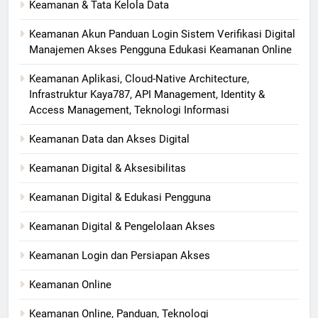
Keamanan & Tata Kelola Data
Keamanan Akun Panduan Login Sistem Verifikasi Digital
Manajemen Akses Pengguna Edukasi Keamanan Online
Keamanan Aplikasi, Cloud-Native Architecture,
Infrastruktur Kaya787, API Management, Identity &
Access Management, Teknologi Informasi
Keamanan Data dan Akses Digital
Keamanan Digital & Aksesibilitas
Keamanan Digital & Edukasi Pengguna
Keamanan Digital & Pengelolaan Akses
Keamanan Login dan Persiapan Akses
Keamanan Online
Keamanan Online, Panduan, Teknologi