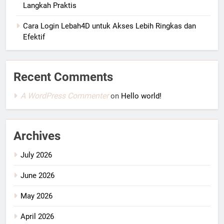
Langkah Praktis
Cara Login Lebah4D untuk Akses Lebih Ringkas dan
Efektif
Recent Comments
A WordPress Commenter
on
Hello world!
Archives
July 2026
June 2026
May 2026
April 2026