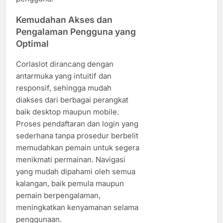
Kemudahan Akses dan
Pengalaman Pengguna yang
Optimal
Corlaslot dirancang dengan
antarmuka yang intuitif dan
responsif, sehingga mudah
diakses dari berbagai perangkat
baik desktop maupun mobile.
Proses pendaftaran dan login yang
sederhana tanpa prosedur berbelit
memudahkan pemain untuk segera
menikmati permainan. Navigasi
yang mudah dipahami oleh semua
kalangan, baik pemula maupun
pemain berpengalaman,
meningkatkan kenyamanan selama
penggunaan.