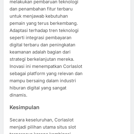
melakukan pembaruan teknologi
dan penambahan fitur terbaru
untuk menjawab kebutuhan
pemain yang terus berkembang.
Adaptasi terhadap tren teknologi
seperti integrasi pembayaran
digital terbaru dan peningkatan
keamanan adalah bagian dari
strategi berkelanjutan mereka.
Inovasi ini menempatkan Corlaslot
sebagai platform yang relevan dan
mampu bersaing dalam industri
hiburan digital yang sangat
dinamis.
Kesimpulan
Secara keseluruhan, Corlaslot
menjadi pilihan utama situs slot