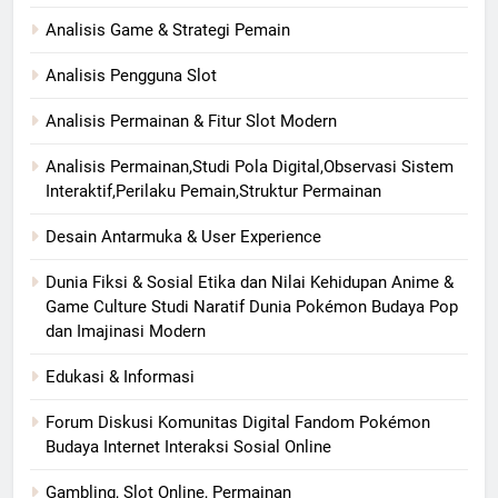
Analisis Game & Strategi Pemain
Analisis Pengguna Slot
Analisis Permainan & Fitur Slot Modern
Analisis Permainan,Studi Pola Digital,Observasi Sistem
Interaktif,Perilaku Pemain,Struktur Permainan
Desain Antarmuka & User Experience
Dunia Fiksi & Sosial Etika dan Nilai Kehidupan Anime &
Game Culture Studi Naratif Dunia Pokémon Budaya Pop
dan Imajinasi Modern
Edukasi & Informasi
Forum Diskusi Komunitas Digital Fandom Pokémon
Budaya Internet Interaksi Sosial Online
Gambling, Slot Online, Permainan