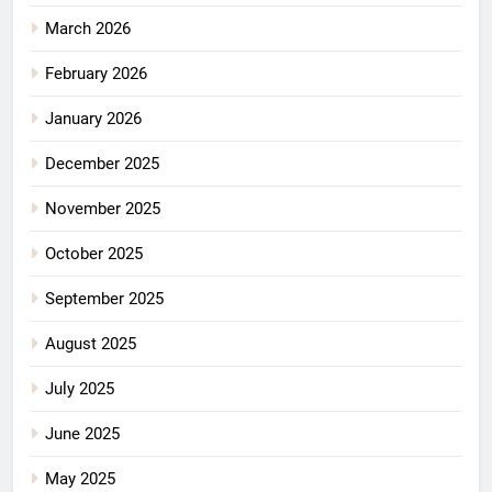
March 2026
February 2026
January 2026
December 2025
November 2025
October 2025
September 2025
August 2025
July 2025
June 2025
May 2025