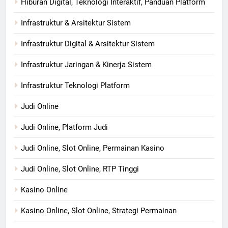
Hiburan Digital, Teknologi Interaktif, Panduan Platform
Infrastruktur & Arsitektur Sistem
Infrastruktur Digital & Arsitektur Sistem
Infrastruktur Jaringan & Kinerja Sistem
Infrastruktur Teknologi Platform
Judi Online
Judi Online, Platform Judi
Judi Online, Slot Online, Permainan Kasino
Judi Online, Slot Online, RTP Tinggi
Kasino Online
Kasino Online, Slot Online, Strategi Permainan