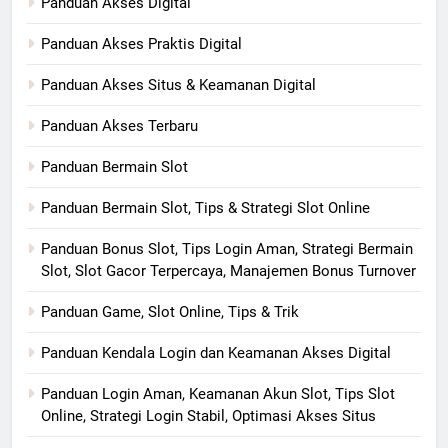
Panduan Akses Digital
Panduan Akses Praktis Digital
Panduan Akses Situs & Keamanan Digital
Panduan Akses Terbaru
Panduan Bermain Slot
Panduan Bermain Slot, Tips & Strategi Slot Online
Panduan Bonus Slot, Tips Login Aman, Strategi Bermain
Slot, Slot Gacor Terpercaya, Manajemen Bonus Turnover
Panduan Game, Slot Online, Tips & Trik
Panduan Kendala Login dan Keamanan Akses Digital
Panduan Login Aman, Keamanan Akun Slot, Tips Slot
Online, Strategi Login Stabil, Optimasi Akses Situs