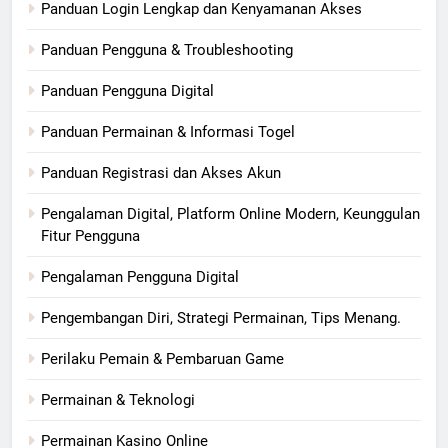
Panduan Login Lengkap dan Kenyamanan Akses
Panduan Pengguna & Troubleshooting
Panduan Pengguna Digital
Panduan Permainan & Informasi Togel
Panduan Registrasi dan Akses Akun
Pengalaman Digital, Platform Online Modern, Keunggulan
Fitur Pengguna
Pengalaman Pengguna Digital
Pengembangan Diri, Strategi Permainan, Tips Menang.
Perilaku Pemain & Pembaruan Game
Permainan & Teknologi
Permainan Kasino Online