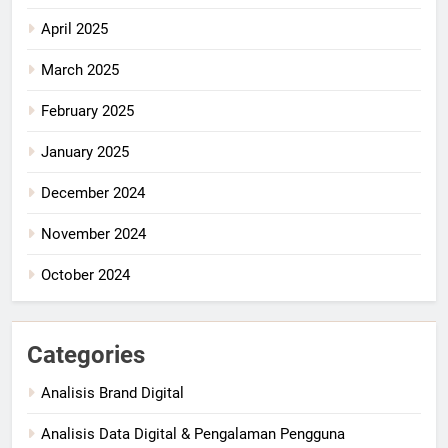
April 2025
March 2025
February 2025
January 2025
December 2024
November 2024
October 2024
Categories
Analisis Brand Digital
Analisis Data Digital & Pengalaman Pengguna