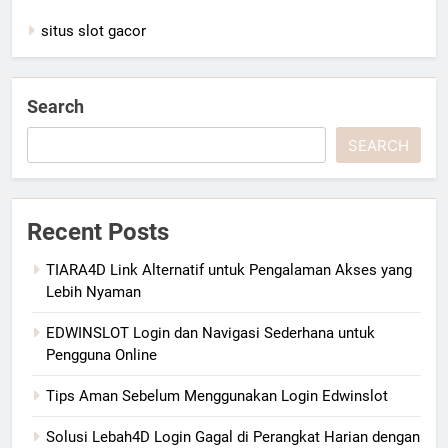
situs slot gacor
Search
SEARCH
Recent Posts
TIARA4D Link Alternatif untuk Pengalaman Akses yang
Lebih Nyaman
EDWINSLOT Login dan Navigasi Sederhana untuk
Pengguna Online
Tips Aman Sebelum Menggunakan Login Edwinslot
Solusi Lebah4D Login Gagal di Perangkat Harian dengan