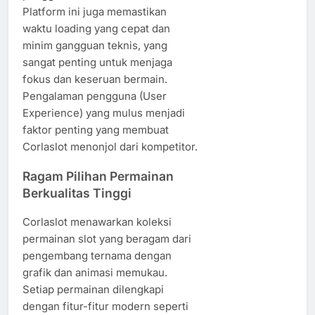
Platform ini juga memastikan
waktu loading yang cepat dan
minim gangguan teknis, yang
sangat penting untuk menjaga
fokus dan keseruan bermain.
Pengalaman pengguna (User
Experience) yang mulus menjadi
faktor penting yang membuat
Corlaslot menonjol dari kompetitor.
Ragam Pilihan Permainan
Berkualitas Tinggi
Corlaslot menawarkan koleksi
permainan slot yang beragam dari
pengembang ternama dengan
grafik dan animasi memukau.
Setiap permainan dilengkapi
dengan fitur-fitur modern seperti