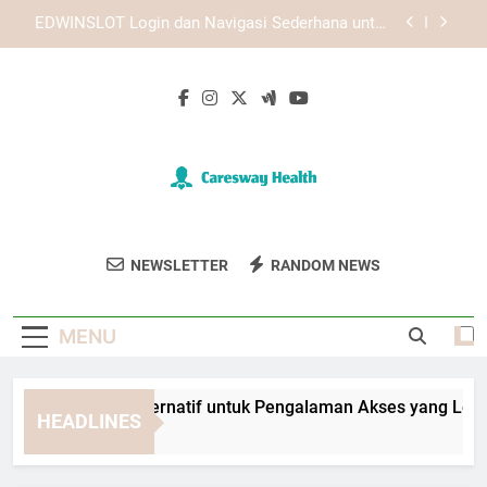
Skip
Tips Aman Sebelum Menggunakan Login
to
Edwinslot
content
Solusi Lebah4D Login Gagal di Perangkat Harian
dengan Langkah Praktis
TIARA4D Link Alternatif untuk Pengalaman Akses
yang Lebih Nyaman
EDWINSLOT Login dan Navigasi Sederhana untuk
Pengguna Online
Tips Aman Sebelum Menggunakan Login
Edwinslot
Caresway Health
Dapatkan Solusi Kesehatan Terbaik Dari
Solusi Lebah4D Login Gagal di Perangkat Harian
NEWSLETTER
RANDOM NEWS
dengan Langkah Praktis
Caresway Health.
MENU
IARA4D Link Alternatif untuk Pengalaman Akses yang Lebih 
HEADLINES
Weeks Ago