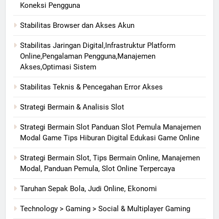
Koneksi Pengguna
Stabilitas Browser dan Akses Akun
Stabilitas Jaringan Digital,Infrastruktur Platform
Online,Pengalaman Pengguna,Manajemen
Akses,Optimasi Sistem
Stabilitas Teknis & Pencegahan Error Akses
Strategi Bermain & Analisis Slot
Strategi Bermain Slot Panduan Slot Pemula Manajemen
Modal Game Tips Hiburan Digital Edukasi Game Online
Strategi Bermain Slot, Tips Bermain Online, Manajemen
Modal, Panduan Pemula, Slot Online Terpercaya
Taruhan Sepak Bola, Judi Online, Ekonomi
Technology > Gaming > Social & Multiplayer Gaming