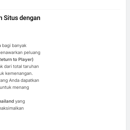
h Situs dengan
a bagi banyak
enawarkan peluang
eturn to Player)
 dari total taruhan
tuk kemenangan.
yang Anda dapatkan
g untuk menang
hailand
yang
maksimalkan