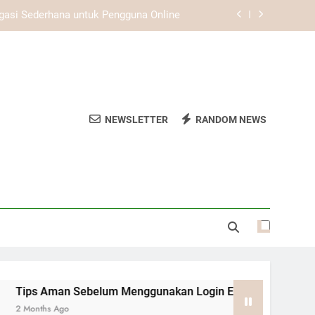
asi Sederhana untuk Pengguna Online
ebelum Menggunakan Login Edwinslot
rangkat Harian dengan Langkah Praktis
k Pengalaman Akses yang Lebih Nyaman
NEWSLETTER
RANDOM NEWS
asi Sederhana untuk Pengguna Online
ebelum Menggunakan Login Edwinslot
rangkat Harian dengan Langkah Praktis
n Sebelum Menggunakan Login Edwinslot
Solusi Lebah
go
2 Months Ago