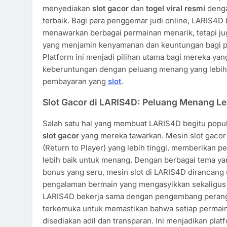
menyediakan
slot gacor
dan
togel viral resmi
denga
terbaik. Bagi para penggemar judi online, LARIS4D
menawarkan berbagai permainan menarik, tetapi jug
yang menjamin kenyamanan dan keuntungan bagi p
Platform ini menjadi pilihan utama bagi mereka yan
keberuntungan dengan peluang menang yang lebih 
pembayaran yang
slot
.
Slot Gacor di LARIS4D: Peluang Menang Le
Salah satu hal yang membuat LARIS4D begitu popul
slot gacor
yang mereka tawarkan. Mesin slot gacor
(Return to Player) yang lebih tinggi, memberikan 
lebih baik untuk menang. Dengan berbagai tema yan
bonus yang seru, mesin slot di LARIS4D dirancan
pengalaman bermain yang mengasyikkan sekaligu
LARIS4D bekerja sama dengan pengembang perang
terkemuka untuk memastikan bahwa setiap permain
disediakan adil dan transparan. Ini menjadikan platf