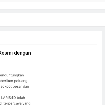
 Resmi dengan
menguntungkan
mberikan peluang
jackpot besar dan
n LARIS4D telah
di terpercaya yang