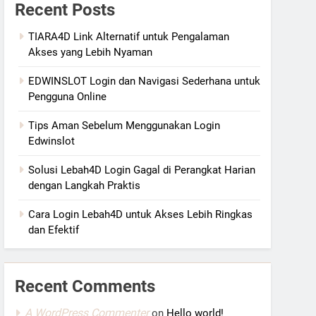
Recent Posts
TIARA4D Link Alternatif untuk Pengalaman
Akses yang Lebih Nyaman
EDWINSLOT Login dan Navigasi Sederhana untuk
Pengguna Online
Tips Aman Sebelum Menggunakan Login
Edwinslot
Solusi Lebah4D Login Gagal di Perangkat Harian
dengan Langkah Praktis
Cara Login Lebah4D untuk Akses Lebih Ringkas
dan Efektif
Recent Comments
A WordPress Commenter
on
Hello world!