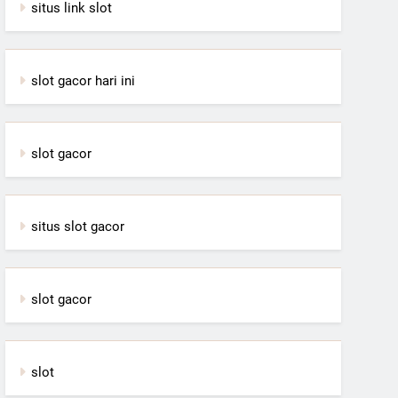
situs link slot
slot gacor hari ini
slot gacor
situs slot gacor
slot gacor
slot