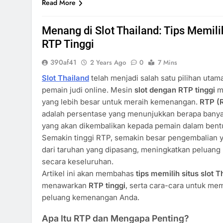
Read More
Menang di Slot Thailand: Tips Memili
RTP Tinggi
390af41
2 Years Ago
0
7 Mins
Slot Thailand
telah menjadi salah satu pilihan utam
pemain judi online. Mesin
slot dengan RTP tinggi
m
yang lebih besar untuk meraih kemenangan.
RTP (R
adalah persentase yang menunjukkan berapa banyak
yang akan dikembalikan kepada pemain dalam ben
Semakin tinggi RTP, semakin besar pengembalian 
dari taruhan yang dipasang, meningkatkan peluan
secara keseluruhan.
Artikel ini akan membahas
tips memilih situs slot T
menawarkan
RTP tinggi
, serta cara-cara untuk me
peluang kemenangan Anda.
Apa Itu RTP dan Mengapa Penting?