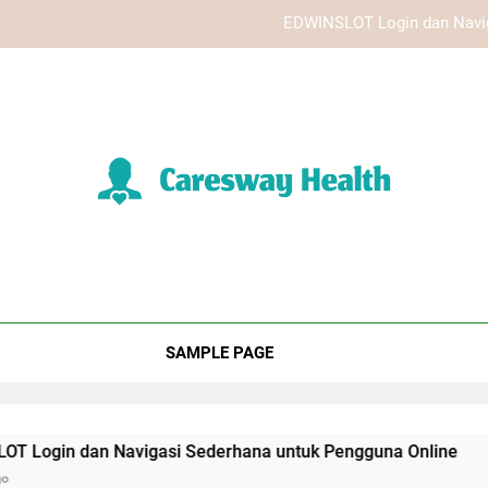
EDWINSLOT Login dan Navig
Tips Aman S
Solusi Lebah4D Login Gagal di Pe
TIARA4D Link Alternatif untu
EDWINSLOT Login dan Navig
Tips Aman S
esway Health
olusi Kesehatan Terbaik Dari Caresway Health.
Solusi Lebah4D Login Gagal di Pe
SAMPLE PAGE
n Navigasi Sederhana untuk Pengguna Online
Tips Ama
2 Months A