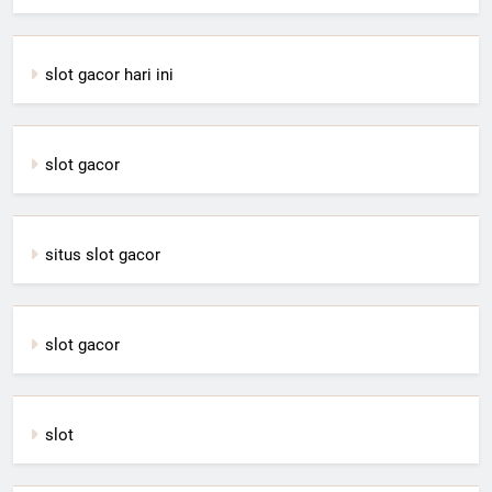
slot gacor hari ini
slot gacor
situs slot gacor
slot gacor
slot