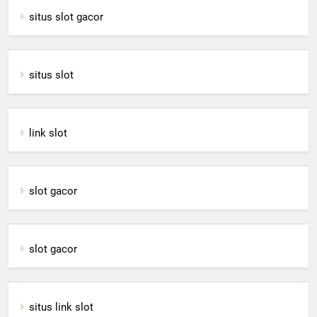
situs slot gacor
situs slot
link slot
slot gacor
slot gacor
situs link slot