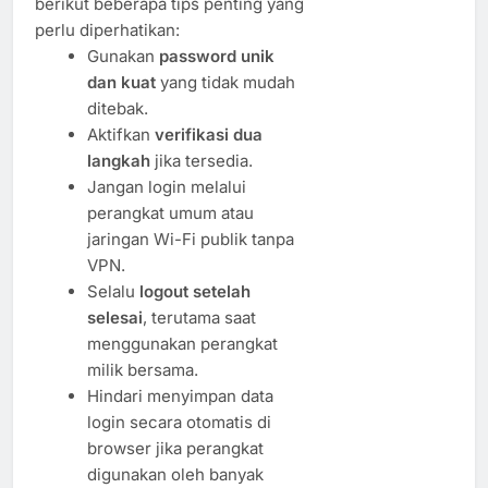
berikut beberapa tips penting yang
perlu diperhatikan:
Gunakan
password unik
dan kuat
yang tidak mudah
ditebak.
Aktifkan
verifikasi dua
langkah
jika tersedia.
Jangan login melalui
perangkat umum atau
jaringan Wi-Fi publik tanpa
VPN.
Selalu
logout setelah
selesai
, terutama saat
menggunakan perangkat
milik bersama.
Hindari menyimpan data
login secara otomatis di
browser jika perangkat
digunakan oleh banyak