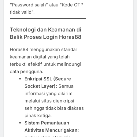
“Password salah” atau “Kode OTP
tidak valid”.
Teknologi dan Keamanan di
Balik Proses Login Horas88
Horas88 menggunakan standar
keamanan digital yang telah
terbukti efektif untuk melindungi
data pengguna:
Enkripsi SSL (Secure
Socket Layer):
Semua
informasi yang dikirim
melalui situs dienkripsi
sehingga tidak bisa diakses
pihak ketiga.
Sistem Pemantauan
Aktivitas Mencurigakan: