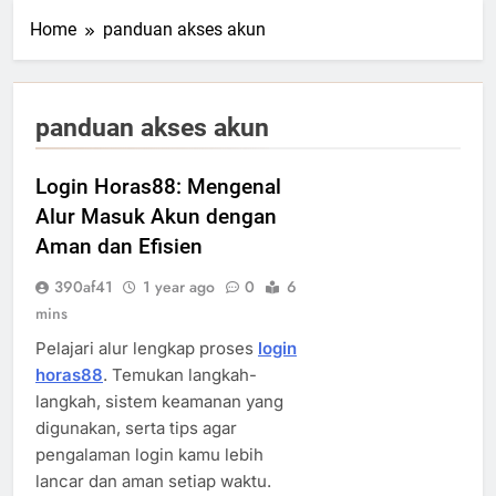
Home
panduan akses akun
panduan akses akun
Login Horas88: Mengenal
Alur Masuk Akun dengan
Aman dan Efisien
390af41
1 year ago
0
6
mins
Pelajari alur lengkap proses
login
horas88
. Temukan langkah-
langkah, sistem keamanan yang
digunakan, serta tips agar
pengalaman login kamu lebih
lancar dan aman setiap waktu.