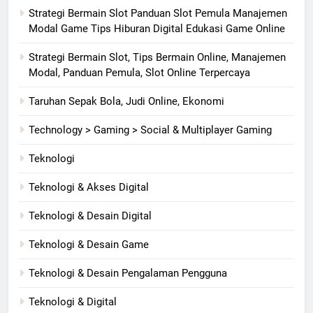
Strategi Bermain Slot Panduan Slot Pemula Manajemen
Modal Game Tips Hiburan Digital Edukasi Game Online
Strategi Bermain Slot, Tips Bermain Online, Manajemen
Modal, Panduan Pemula, Slot Online Terpercaya
Taruhan Sepak Bola, Judi Online, Ekonomi
Technology > Gaming > Social & Multiplayer Gaming
Teknologi
Teknologi & Akses Digital
Teknologi & Desain Digital
Teknologi & Desain Game
Teknologi & Desain Pengalaman Pengguna
Teknologi & Digital