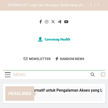
Skip
Tips Aman Sebelum Menggunakan Login
to
Edwinslot
content
Solusi Lebah4D Login Gagal di Perangkat Harian
dengan Langkah Praktis
TIARA4D Link Alternatif untuk Pengalaman Akses
yang Lebih Nyaman
EDWINSLOT Login dan Navigasi Sederhana untuk
Pengguna Online
Tips Aman Sebelum Menggunakan Login
Edwinslot
Caresway Health
Dapatkan Solusi Kesehatan Terbaik Dari
Solusi Lebah4D Login Gagal di Perangkat Harian
NEWSLETTER
RANDOM NEWS
dengan Langkah Praktis
Caresway Health.
MENU
IARA4D Link Alternatif untuk Pengalaman Akses yang Lebih 
HEADLINES
Weeks Ago