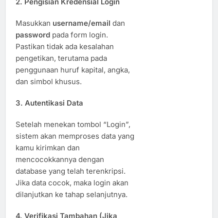
2.
Pengisian Kredensial Login
Masukkan
username/email
dan
password
pada form login.
Pastikan tidak ada kesalahan
pengetikan, terutama pada
penggunaan huruf kapital, angka,
dan simbol khusus.
3.
Autentikasi Data
Setelah menekan tombol “Login”,
sistem akan memproses data yang
kamu kirimkan dan
mencocokkannya dengan
database yang telah terenkripsi.
Jika data cocok, maka login akan
dilanjutkan ke tahap selanjutnya.
4.
Verifikasi Tambahan (Jika