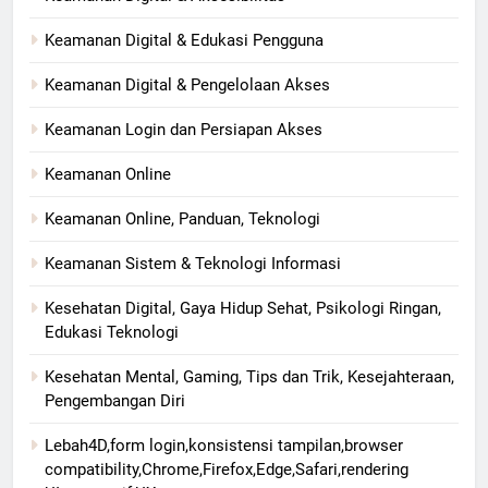
Keamanan Digital & Edukasi Pengguna
Keamanan Digital & Pengelolaan Akses
Keamanan Login dan Persiapan Akses
Keamanan Online
Keamanan Online, Panduan, Teknologi
Keamanan Sistem & Teknologi Informasi
Kesehatan Digital, Gaya Hidup Sehat, Psikologi Ringan,
Edukasi Teknologi
Kesehatan Mental, Gaming, Tips dan Trik, Kesejahteraan,
Pengembangan Diri
Lebah4D,form login,konsistensi tampilan,browser
compatibility,Chrome,Firefox,Edge,Safari,rendering