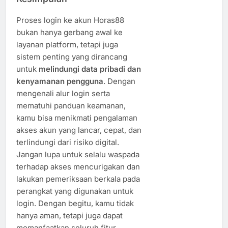
Proses login ke akun Horas88
bukan hanya gerbang awal ke
layanan platform, tetapi juga
sistem penting yang dirancang
untuk
melindungi data pribadi dan
kenyamanan pengguna
. Dengan
mengenali alur login serta
mematuhi panduan keamanan,
kamu bisa menikmati pengalaman
akses akun yang lancar, cepat, dan
terlindungi dari risiko digital.
Jangan lupa untuk selalu waspada
terhadap akses mencurigakan dan
lakukan pemeriksaan berkala pada
perangkat yang digunakan untuk
login. Dengan begitu, kamu tidak
hanya aman, tetapi juga dapat
memanfaatkan seluruh fitur