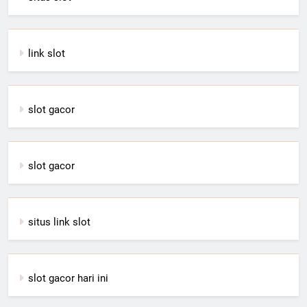
link slot
slot gacor
slot gacor
situs link slot
slot gacor hari ini