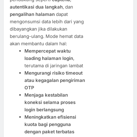
autentikasi dua langkah
, dan
pengalihan halaman
dapat
mengonsumsi data lebih dari yang
dibayangkan jika dilakukan
berulang-ulang. Mode hemat data
akan membantu dalam hal:
Mempercepat waktu
loading halaman login
,
terutama di jaringan lambat
Mengurangi risiko timeout
atau kegagalan pengiriman
OTP
Menjaga kestabilan
koneksi selama proses
login berlangsung
Meningkatkan efisiensi
kuota bagi pengguna
dengan paket terbatas