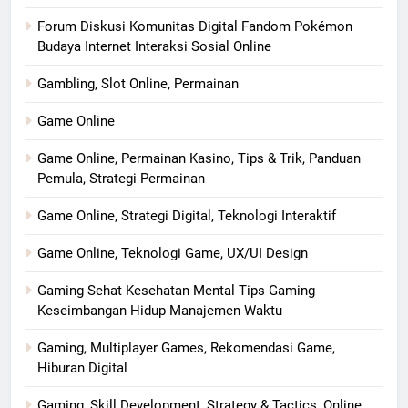
Forum Diskusi Komunitas Digital Fandom Pokémon
Budaya Internet Interaksi Sosial Online
Gambling, Slot Online, Permainan
Game Online
Game Online, Permainan Kasino, Tips & Trik, Panduan
Pemula, Strategi Permainan
Game Online, Strategi Digital, Teknologi Interaktif
Game Online, Teknologi Game, UX/UI Design
Gaming Sehat Kesehatan Mental Tips Gaming
Keseimbangan Hidup Manajemen Waktu
Gaming, Multiplayer Games, Rekomendasi Game,
Hiburan Digital
Gaming, Skill Development, Strategy & Tactics, Online