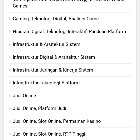
Games
Gaming, Teknologi Digital, Analisis Game
Hiburan Digital, Teknologi Interaktif, Panduan Platform
Infrastruktur & Arsitektur Sistem
Infrastruktur Digital & Arsitektur Sistem
Infrastruktur Jaringan & Kinerja Sistem
Infrastruktur Teknologi Platform
Judi Online
Judi Online, Platform Judi
Judi Online, Slot Online, Permainan Kasino
Judi Online, Slot Online, RTP Tinggi