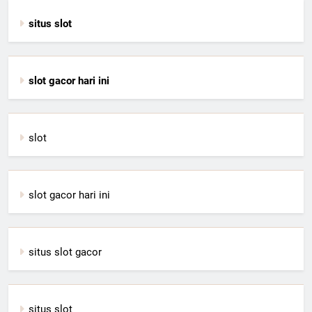
situs slot
slot gacor hari ini
slot
slot gacor hari ini
situs slot gacor
situs slot