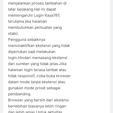
menjalankan proses tambahan di
latar belakang.Hal ini dapat
memengaruhi Login Kaya787,
terutama jika halaman
membutuhkan pemuatan yang
stabil.
Pengguna sebaiknya
menonaktifkan ekstensi yang tidak
diperlukan saat melakukan
login.Hindari memasang ekstensi
dari sumber yang tidak jelas.Jika
halaman login terasa lambat atau
tidak responsif, coba buka browser
dalam mode tanpa ekstensi atau
gunakan mode privat sebagai
pembanding.
Browser yang bersih dari ekstensi
berlebihan biasanya lebih ringan
dan lebih aman.Untuk aktivitas