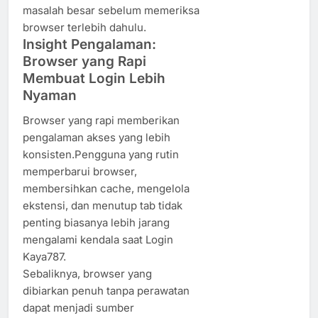
masalah besar sebelum memeriksa
browser terlebih dahulu.
Insight Pengalaman:
Browser yang Rapi
Membuat Login Lebih
Nyaman
Browser yang rapi memberikan
pengalaman akses yang lebih
konsisten.Pengguna yang rutin
memperbarui browser,
membersihkan cache, mengelola
ekstensi, dan menutup tab tidak
penting biasanya lebih jarang
mengalami kendala saat Login
Kaya787.
Sebaliknya, browser yang
dibiarkan penuh tanpa perawatan
dapat menjadi sumber