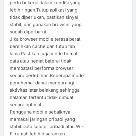
perlu bekerja dalam kondisi yang
lebih ringan.Tutup aplikasi yang
tidak diperlukan, pastikan sinyal
stabil, dan gunakan browser yang
sudah diperbarui.
Jika browser mobile terasa berat,
bersihkan cache dan tutup tab
lama.Pastikan juga mode hemat
data atau hemat baterai tidak
membatasi performa browser
secara berlebihan.Beberapa mode
penghemat dapat mengurangi
aktivitas latar belakang sehingga
halaman tertentu tidak dimuat
secara optimal.
Pengguna mobile sebaiknya
memakai jaringan pribadi yang
stabil.Data seluler pribadi atau Wi-
Fi rumah lebih disarankan