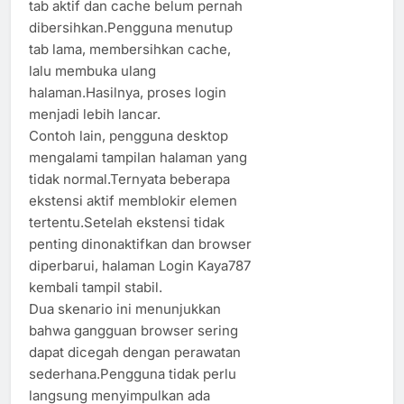
tab aktif dan cache belum pernah
dibersihkan.Pengguna menutup
tab lama, membersihkan cache,
lalu membuka ulang
halaman.Hasilnya, proses login
menjadi lebih lancar.
Contoh lain, pengguna desktop
mengalami tampilan halaman yang
tidak normal.Ternyata beberapa
ekstensi aktif memblokir elemen
tertentu.Setelah ekstensi tidak
penting dinonaktifkan dan browser
diperbarui, halaman Login Kaya787
kembali tampil stabil.
Dua skenario ini menunjukkan
bahwa gangguan browser sering
dapat dicegah dengan perawatan
sederhana.Pengguna tidak perlu
langsung menyimpulkan ada