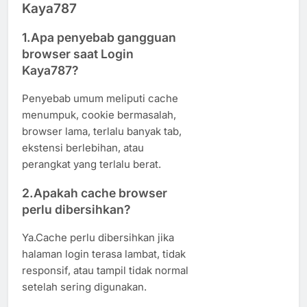
Kaya787
1.Apa penyebab gangguan
browser saat Login
Kaya787?
Penyebab umum meliputi cache
menumpuk, cookie bermasalah,
browser lama, terlalu banyak tab,
ekstensi berlebihan, atau
perangkat yang terlalu berat.
2.Apakah cache browser
perlu dibersihkan?
Ya.Cache perlu dibersihkan jika
halaman login terasa lambat, tidak
responsif, atau tampil tidak normal
setelah sering digunakan.