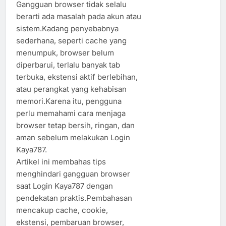
Gangguan browser tidak selalu
berarti ada masalah pada akun atau
sistem.Kadang penyebabnya
sederhana, seperti cache yang
menumpuk, browser belum
diperbarui, terlalu banyak tab
terbuka, ekstensi aktif berlebihan,
atau perangkat yang kehabisan
memori.Karena itu, pengguna
perlu memahami cara menjaga
browser tetap bersih, ringan, dan
aman sebelum melakukan Login
Kaya787.
Artikel ini membahas tips
menghindari gangguan browser
saat Login Kaya787 dengan
pendekatan praktis.Pembahasan
mencakup cache, cookie,
ekstensi, pembaruan browser,