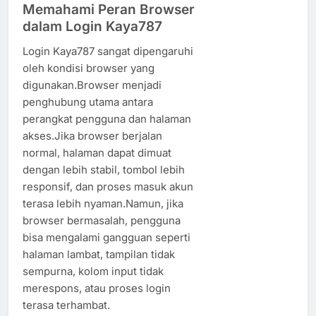
Memahami Peran Browser
dalam Login Kaya787
Login Kaya787 sangat dipengaruhi
oleh kondisi browser yang
digunakan.Browser menjadi
penghubung utama antara
perangkat pengguna dan halaman
akses.Jika browser berjalan
normal, halaman dapat dimuat
dengan lebih stabil, tombol lebih
responsif, dan proses masuk akun
terasa lebih nyaman.Namun, jika
browser bermasalah, pengguna
bisa mengalami gangguan seperti
halaman lambat, tampilan tidak
sempurna, kolom input tidak
merespons, atau proses login
terasa terhambat.