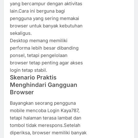
yang bercampur dengan aktivitas
lain.Cara ini berguna bagi
pengguna yang sering memakai
browser untuk banyak kebutuhan
sekaligus.
Desktop memang memiliki
performa lebih besar dibanding
ponsel, tetapi pengelolaan
browser tetap penting agar akses
login tetap stabil.
Skenario Praktis
Menghindari Gangguan
Browser
Bayangkan seorang pengguna
mobile mencoba Login Kaya787,
tetapi halaman terasa lambat dan
tombol tidak merespons.Setelah
diperiksa, browser memiliki banyak