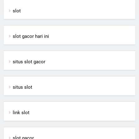
slot
slot gacor hari ini
situs slot gacor
situs slot
link slot
slot gacor