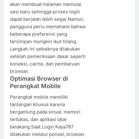
akan membuat halaman memulai
sesi baru sehingga proses login
dapat berjalan lebih segar.Namun,
pengguna perlu memahami bahwa
beberapa preferensi yang
tersimpan mungkin ikut hilang.
Langkah ini sebaiknya dilakukan
setelah pemeriksaan dasar seperti
koneksi, cache, dan pembaruan
browser.
Optimasi Browser di
Perangkat Mobile
Perangkat mobile memiliki
tantangan khusus karena
bergantung pada sinyal, memori
terbatas, dan aplikasi latar
belakang.Saat Login Kaya787
dilakukan melalui ponsel, browser