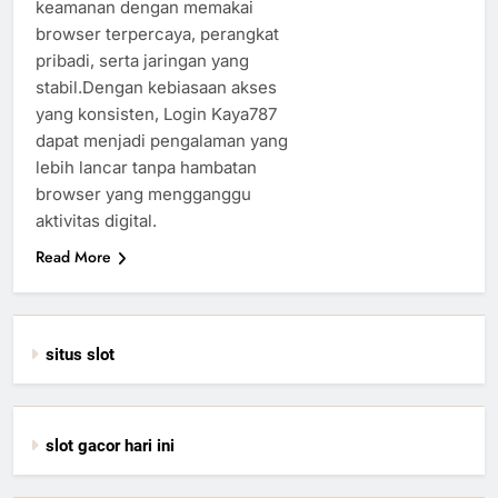
keamanan dengan memakai
browser terpercaya, perangkat
pribadi, serta jaringan yang
stabil.Dengan kebiasaan akses
yang konsisten, Login Kaya787
dapat menjadi pengalaman yang
lebih lancar tanpa hambatan
browser yang mengganggu
aktivitas digital.
Read More
situs slot
slot gacor hari ini