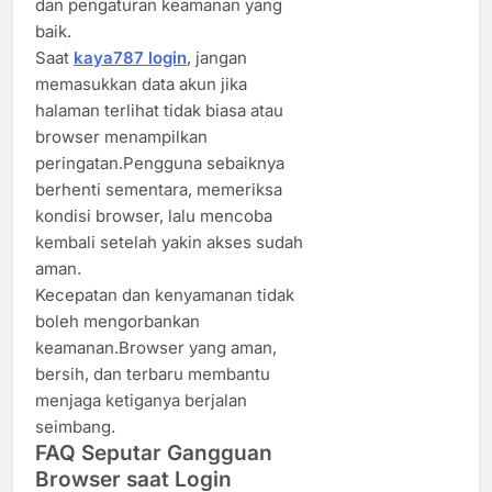
dan pengaturan keamanan yang
baik.
Saat
kaya787 login
, jangan
memasukkan data akun jika
halaman terlihat tidak biasa atau
browser menampilkan
peringatan.Pengguna sebaiknya
berhenti sementara, memeriksa
kondisi browser, lalu mencoba
kembali setelah yakin akses sudah
aman.
Kecepatan dan kenyamanan tidak
boleh mengorbankan
keamanan.Browser yang aman,
bersih, dan terbaru membantu
menjaga ketiganya berjalan
seimbang.
FAQ Seputar Gangguan
Browser saat Login