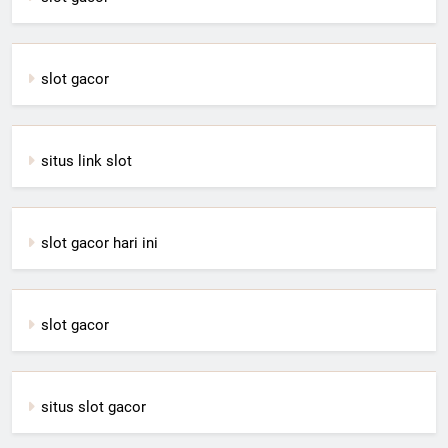
slot gacor
situs link slot
slot gacor hari ini
slot gacor
situs slot gacor