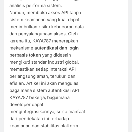
analisis performa sistem.
Namun, membuka akses API tanpa
sistem keamanan yang kuat dapat
menimbulkan risiko kebocoran data
dan penyalahgunaan akses. Oleh
karena itu, KAYA787 menerapkan
mekanisme
autentikasi dan login
berbasis token
yang didesain
mengikuti standar industri global,
memastikan setiap interaksi API
berlangsung aman, terukur, dan
efisien. Artikel ini akan mengulas
bagaimana sistem autentikasi API
KAYA787 bekerja, bagaimana
developer dapat
mengintegrasikannya, serta manfaat
dari pendekatan ini terhadap
keamanan dan stabilitas platform.