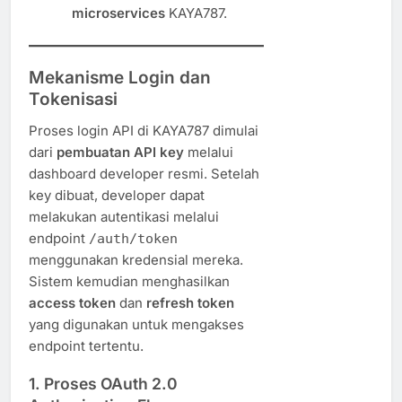
microservices
KAYA787.
Mekanisme Login dan
Tokenisasi
Proses login API di KAYA787 dimulai
dari
pembuatan API key
melalui
dashboard developer resmi. Setelah
key dibuat, developer dapat
melakukan autentikasi melalui
endpoint
/auth/token
menggunakan kredensial mereka.
Sistem kemudian menghasilkan
access token
dan
refresh token
yang digunakan untuk mengakses
endpoint tertentu.
1.
Proses OAuth 2.0