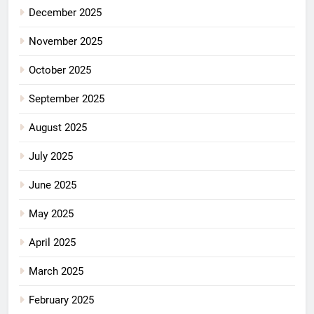
December 2025
November 2025
October 2025
September 2025
August 2025
July 2025
June 2025
May 2025
April 2025
March 2025
February 2025