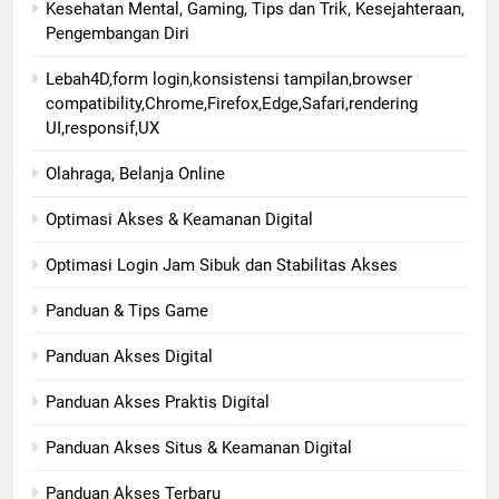
Kesehatan Mental, Gaming, Tips dan Trik, Kesejahteraan,
Pengembangan Diri
Lebah4D,form login,konsistensi tampilan,browser
compatibility,Chrome,Firefox,Edge,Safari,rendering
UI,responsif,UX
Olahraga, Belanja Online
Optimasi Akses & Keamanan Digital
Optimasi Login Jam Sibuk dan Stabilitas Akses
Panduan & Tips Game
Panduan Akses Digital
Panduan Akses Praktis Digital
Panduan Akses Situs & Keamanan Digital
Panduan Akses Terbaru