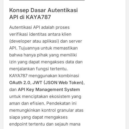
Konsep Dasar Autentikasi
API di KAYA787
Autentikasi API adalah proses
verifikasi identitas antara klien
(developer atau aplikasi) dan server
API. Tujuannya untuk memastikan
bahwa hanya pihak yang memiliki
izin yang dapat mengakses data dan
menjalankan fungsi tertentu.
KAYA787 menggunakan kombinasi
OAuth 2.0
,
JWT (JSON Web Token)
,
dan
API Key Management System
untuk menciptakan ekosistem yang
aman dan efisien. Pendekatan ini
memungkinkan kontrol granular atas
siapa yang dapat mengakses
endpoint tertentu dan sejauh mana