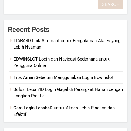
SEARCH
Recent Posts
TIARA4D Link Alternatif untuk Pengalaman Akses yang
Lebih Nyaman
EDWINSLOT Login dan Navigasi Sederhana untuk
Pengguna Online
Tips Aman Sebelum Menggunakan Login Edwinslot
Solusi Lebah4D Login Gagal di Perangkat Harian dengan
Langkah Praktis
Cara Login Lebah4D untuk Akses Lebih Ringkas dan
Efektif