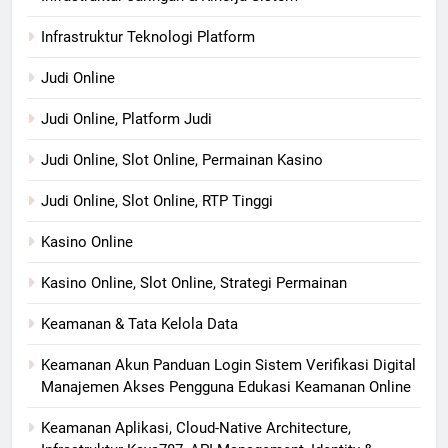
Infrastruktur Teknologi Platform
Judi Online
Judi Online, Platform Judi
Judi Online, Slot Online, Permainan Kasino
Judi Online, Slot Online, RTP Tinggi
Kasino Online
Kasino Online, Slot Online, Strategi Permainan
Keamanan & Tata Kelola Data
Keamanan Akun Panduan Login Sistem Verifikasi Digital
Manajemen Akses Pengguna Edukasi Keamanan Online
Keamanan Aplikasi, Cloud-Native Architecture,