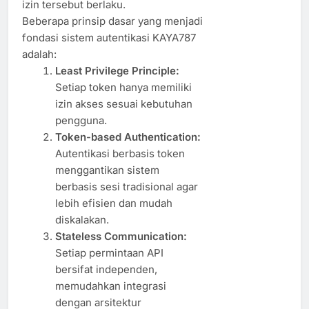
izin tersebut berlaku.
Beberapa prinsip dasar yang menjadi
fondasi sistem autentikasi KAYA787
adalah:
Least Privilege Principle:
Setiap token hanya memiliki
izin akses sesuai kebutuhan
pengguna.
Token-based Authentication:
Autentikasi berbasis token
menggantikan sistem
berbasis sesi tradisional agar
lebih efisien dan mudah
diskalakan.
Stateless Communication:
Setiap permintaan API
bersifat independen,
memudahkan integrasi
dengan arsitektur