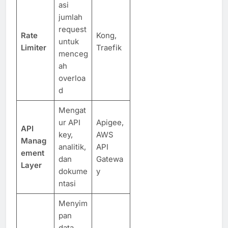
asi
jumlah
request
Rate
Kong,
untuk
Limiter
Traefik
menceg
ah
overloa
d
Mengat
ur API
Apigee,
API
key,
AWS
Manag
analitik,
API
ement
dan
Gatewa
Layer
dokume
y
ntasi
Menyim
pan
data