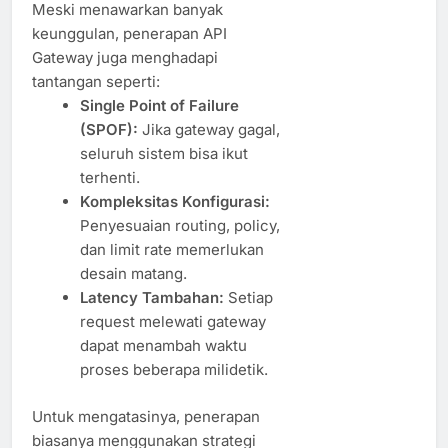
Meski menawarkan banyak
keunggulan, penerapan API
Gateway juga menghadapi
tantangan seperti:
Single Point of Failure
(SPOF):
Jika gateway gagal,
seluruh sistem bisa ikut
terhenti.
Kompleksitas Konfigurasi:
Penyesuaian routing, policy,
dan limit rate memerlukan
desain matang.
Latency Tambahan:
Setiap
request melewati gateway
dapat menambah waktu
proses beberapa milidetik.
Untuk mengatasinya, penerapan
biasanya menggunakan strategi