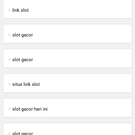
link slot
slot gacor
slot gacor
situs link slot
slot gacor hari ini
slot gacor