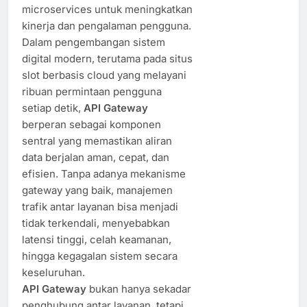
microservices untuk meningkatkan
kinerja dan pengalaman pengguna.
Dalam pengembangan sistem
digital modern, terutama pada situs
slot berbasis cloud yang melayani
ribuan permintaan pengguna
setiap detik,
API Gateway
berperan sebagai komponen
sentral yang memastikan aliran
data berjalan aman, cepat, dan
efisien. Tanpa adanya mekanisme
gateway yang baik, manajemen
trafik antar layanan bisa menjadi
tidak terkendali, menyebabkan
latensi tinggi, celah keamanan,
hingga kegagalan sistem secara
keseluruhan.
API Gateway
bukan hanya sekadar
penghubung antar layanan, tetapi