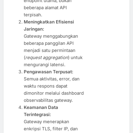
endpoint utama, bukan
beberapa alamat API
terpisah.
Meningkatkan Efisiensi
Jaringan:
Gateway menggabungkan
beberapa panggilan API
menjadi satu permintaan
(
request aggregation
) untuk
mengurangi latensi.
Pengawasan Terpusat:
Semua aktivitas, error, dan
waktu respons dapat
dimonitor melalui dashboard
observabilitas gateway.
Keamanan Data
Terintegrasi:
Gateway menerapkan
enkripsi TLS, filter IP, dan