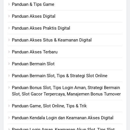
Panduan & Tips Game
Panduan Akses Digital
Panduan Akses Praktis Digital
Panduan Akses Situs & Keamanan Digital
Panduan Akses Terbaru
Panduan Bermain Slot
Panduan Bermain Slot, Tips & Strategi Slot Online
Panduan Bonus Slot, Tips Login Aman, Strategi Bermain
Slot, Slot Gacor Terpercaya, Manajemen Bonus Turnover
Panduan Game, Slot Online, Tips & Trik
Panduan Kendala Login dan Keamanan Akses Digital
Panduan Login Aman, Keamanan Akun Slot, Tips Slot