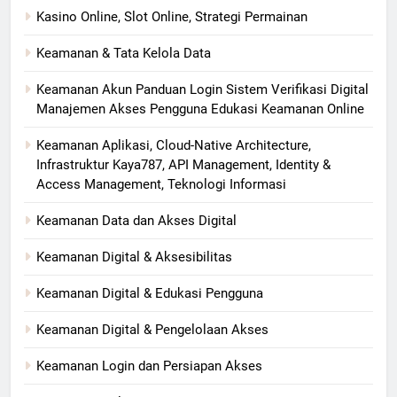
Kasino Online, Slot Online, Strategi Permainan
Keamanan & Tata Kelola Data
Keamanan Akun Panduan Login Sistem Verifikasi Digital
Manajemen Akses Pengguna Edukasi Keamanan Online
Keamanan Aplikasi, Cloud-Native Architecture,
Infrastruktur Kaya787, API Management, Identity &
Access Management, Teknologi Informasi
Keamanan Data dan Akses Digital
Keamanan Digital & Aksesibilitas
Keamanan Digital & Edukasi Pengguna
Keamanan Digital & Pengelolaan Akses
Keamanan Login dan Persiapan Akses