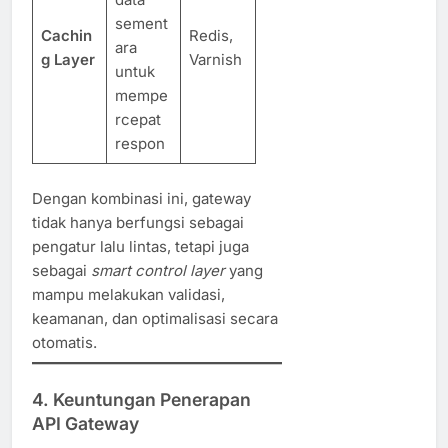
sement
Cachin
Redis,
ara
g Layer
Varnish
untuk
mempe
rcepat
respon
Dengan kombinasi ini, gateway
tidak hanya berfungsi sebagai
pengatur lalu lintas, tetapi juga
sebagai
smart control layer
yang
mampu melakukan validasi,
keamanan, dan optimalisasi secara
otomatis.
4. Keuntungan Penerapan
API Gateway