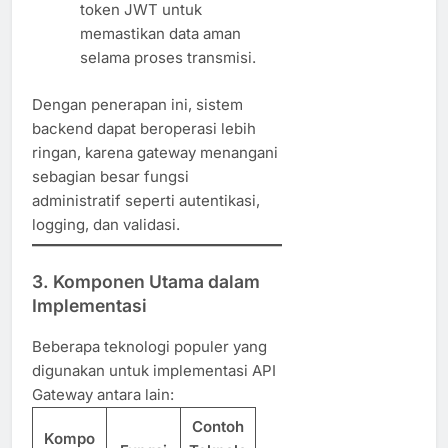
token JWT untuk
memastikan data aman
selama proses transmisi.
Dengan penerapan ini, sistem
backend dapat beroperasi lebih
ringan, karena gateway menangani
sebagian besar fungsi
administratif seperti autentikasi,
logging, dan validasi.
3. Komponen Utama dalam
Implementasi
Beberapa teknologi populer yang
digunakan untuk implementasi API
Gateway antara lain:
Contoh
Kompo