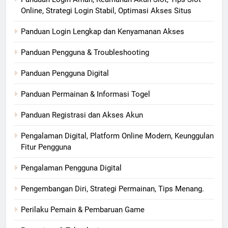
Online, Strategi Login Stabil, Optimasi Akses Situs
Panduan Login Lengkap dan Kenyamanan Akses
Panduan Pengguna & Troubleshooting
Panduan Pengguna Digital
Panduan Permainan & Informasi Togel
Panduan Registrasi dan Akses Akun
Pengalaman Digital, Platform Online Modern, Keunggulan
Fitur Pengguna
Pengalaman Pengguna Digital
Pengembangan Diri, Strategi Permainan, Tips Menang.
Perilaku Pemain & Pembaruan Game