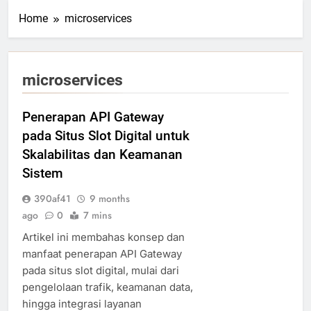
Home
microservices
microservices
Penerapan API Gateway
pada Situs Slot Digital untuk
Skalabilitas dan Keamanan
Sistem
390af41
9 months
ago
0
7 mins
Artikel ini membahas konsep dan
manfaat penerapan API Gateway
pada situs slot digital, mulai dari
pengelolaan trafik, keamanan data,
hingga integrasi layanan