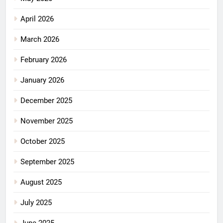
April 2026
March 2026
February 2026
January 2026
December 2025
November 2025
October 2025
September 2025
August 2025
July 2025