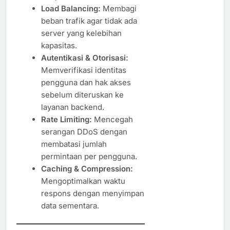
Load Balancing:
Membagi
beban trafik agar tidak ada
server yang kelebihan
kapasitas.
Autentikasi & Otorisasi:
Memverifikasi identitas
pengguna dan hak akses
sebelum diteruskan ke
layanan backend.
Rate Limiting:
Mencegah
serangan DDoS dengan
membatasi jumlah
permintaan per pengguna.
Caching & Compression:
Mengoptimalkan waktu
respons dengan menyimpan
data sementara.