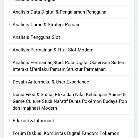
Analisis Data Digital & Pengalaman Pengguna
Analisis Game & Strategi Pemain
Analisis Pengguna Slot
Analisis Permainan & Fitur Slot Modern
Analisis Permainan,Studi Pola Digital,Observasi Sistem
Interaktif,Perilaku Pemain,Struktur Permainan
Desain Antarmuka & User Experience
Dunia Fiksi & Sosial Etika dan Nilai Kehidupan Anime &
Game Culture Studi Naratif Dunia Pokémon Budaya Pop
dan Imajinasi Modern
Edukasi & Informasi
Forum Diskusi Komunitas Digital Fandom Pokémon