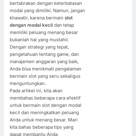
bertabrakan dengan keterbatasan
modal yang dimiliki. Namun, jangan
khawatir, karena bermain
slot
dengan modal kecil
dan tetap
memiliki peluang menang besar
bukanlah hal yang mustahil.
Dengan strategi yang tepat,
pengetahuan tentang game, dan
manajemen anggaran yang baik,
Anda bisa menikmati pengalaman
bermain slot yang seru sekaligus
menguntungkan.
Pada artikel ini, kita akan
membahas beberapa cara efektif
untuk bermain slot dengan modal
kecil dan meningkatkan peluang
Anda untuk menang besar. Mari
kita bahas beberapa tips yang
dapat membantu Anda