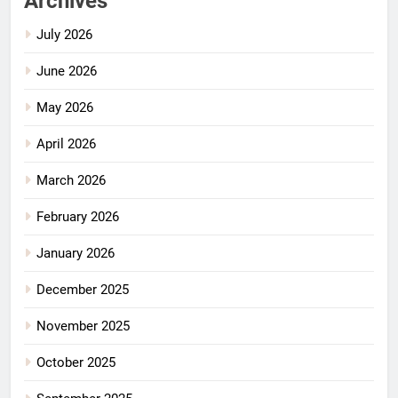
Archives
July 2026
June 2026
May 2026
April 2026
March 2026
February 2026
January 2026
December 2025
November 2025
October 2025