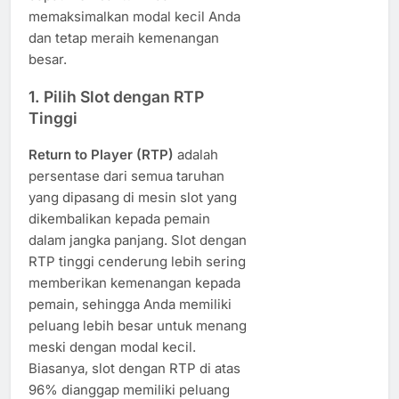
memaksimalkan modal kecil Anda
dan tetap meraih kemenangan
besar.
1. Pilih Slot dengan RTP
Tinggi
Return to Player (RTP)
adalah
persentase dari semua taruhan
yang dipasang di mesin slot yang
dikembalikan kepada pemain
dalam jangka panjang. Slot dengan
RTP tinggi cenderung lebih sering
memberikan kemenangan kepada
pemain, sehingga Anda memiliki
peluang lebih besar untuk menang
meski dengan modal kecil.
Biasanya, slot dengan RTP di atas
96% dianggap memiliki peluang