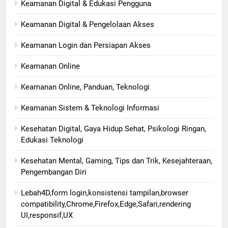
Keamanan Digital & Edukasi Pengguna
Keamanan Digital & Pengelolaan Akses
Keamanan Login dan Persiapan Akses
Keamanan Online
Keamanan Online, Panduan, Teknologi
Keamanan Sistem & Teknologi Informasi
Kesehatan Digital, Gaya Hidup Sehat, Psikologi Ringan,
Edukasi Teknologi
Kesehatan Mental, Gaming, Tips dan Trik, Kesejahteraan,
Pengembangan Diri
Lebah4D,form login,konsistensi tampilan,browser
compatibility,Chrome,Firefox,Edge,Safari,rendering
UI,responsif,UX