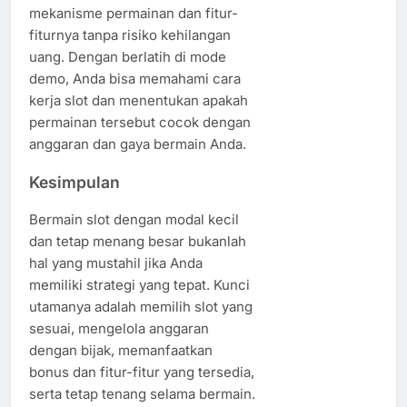
mekanisme permainan dan fitur-
fiturnya tanpa risiko kehilangan
uang. Dengan berlatih di mode
demo, Anda bisa memahami cara
kerja slot dan menentukan apakah
permainan tersebut cocok dengan
anggaran dan gaya bermain Anda.
Kesimpulan
Bermain slot dengan modal kecil
dan tetap menang besar bukanlah
hal yang mustahil jika Anda
memiliki strategi yang tepat. Kunci
utamanya adalah memilih slot yang
sesuai, mengelola anggaran
dengan bijak, memanfaatkan
bonus dan fitur-fitur yang tersedia,
serta tetap tenang selama bermain.