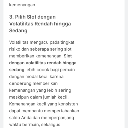
kemenangan.
3. Pilih Slot dengan
Volatilitas Rendah hingga
Sedang
Volatilitas mengacu pada tingkat
risiko dan seberapa sering slot
memberikan kemenangan.
Slot
dengan volatilitas rendah hingga
sedang
lebih cocok bagi pemain
dengan modal kecil karena
cenderung memberikan
kemenangan yang lebih sering
meskipun dalam jumlah kecil.
Kemenangan kecil yang konsisten
dapat membantu mempertahankan
saldo Anda dan memperpanjang
waktu bermain, sekaligus