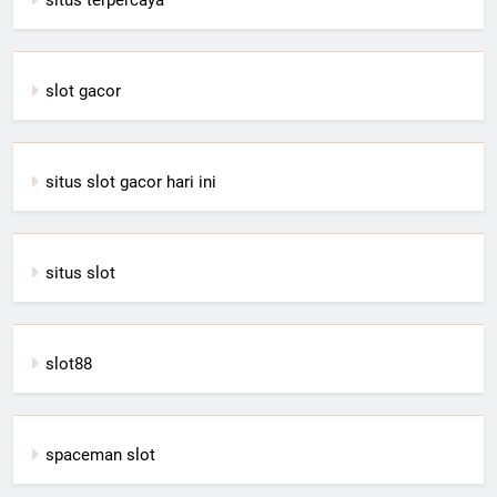
situs terpercaya
slot gacor
situs slot gacor hari ini
situs slot
slot88
spaceman slot