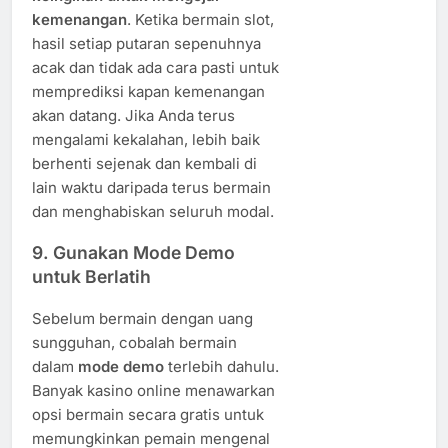
kemenangan
. Ketika bermain slot,
hasil setiap putaran sepenuhnya
acak dan tidak ada cara pasti untuk
memprediksi kapan kemenangan
akan datang. Jika Anda terus
mengalami kekalahan, lebih baik
berhenti sejenak dan kembali di
lain waktu daripada terus bermain
dan menghabiskan seluruh modal.
9. Gunakan Mode Demo
untuk Berlatih
Sebelum bermain dengan uang
sungguhan, cobalah bermain
dalam
mode demo
terlebih dahulu.
Banyak kasino online menawarkan
opsi bermain secara gratis untuk
memungkinkan pemain mengenal