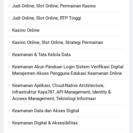
Judi Online, Slot Online, Permainan Kasino
Judi Online, Slot Online, RTP Tinggi
Kasino Online
Kasino Online, Slot Online, Strategi Permainan
Keamanan & Tata Kelola Data
Keamanan Akun Panduan Login Sistem Verifikasi Digital
Manajemen Akses Pengguna Edukasi Keamanan Online
Keamanan Aplikasi, Cloud-Native Architecture,
Infrastruktur Kaya787, API Management, Identity &
Access Management, Teknologi Informasi
Keamanan Data dan Akses Digital
Keamanan Digital & Aksesibilitas