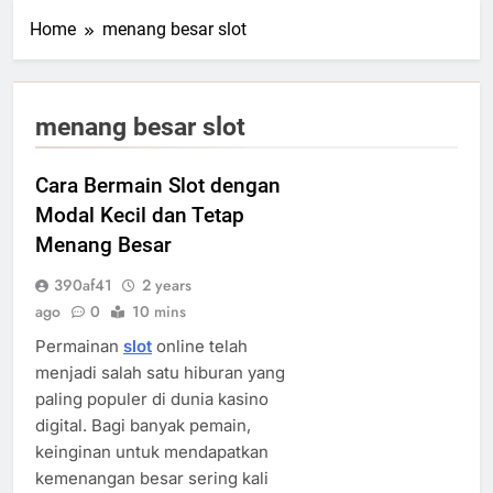
Home
menang besar slot
menang besar slot
Cara Bermain Slot dengan
Modal Kecil dan Tetap
Menang Besar
390af41
2 years
ago
0
10 mins
Permainan
slot
online telah
menjadi salah satu hiburan yang
paling populer di dunia kasino
digital. Bagi banyak pemain,
keinginan untuk mendapatkan
kemenangan besar sering kali