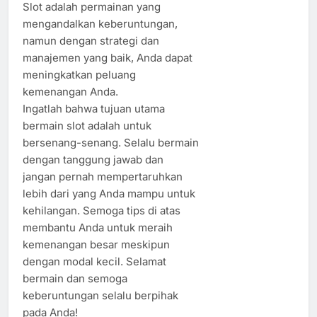
Slot adalah permainan yang
mengandalkan keberuntungan,
namun dengan strategi dan
manajemen yang baik, Anda dapat
meningkatkan peluang
kemenangan Anda.
Ingatlah bahwa tujuan utama
bermain slot adalah untuk
bersenang-senang. Selalu bermain
dengan tanggung jawab dan
jangan pernah mempertaruhkan
lebih dari yang Anda mampu untuk
kehilangan. Semoga tips di atas
membantu Anda untuk meraih
kemenangan besar meskipun
dengan modal kecil. Selamat
bermain dan semoga
keberuntungan selalu berpihak
pada Anda!