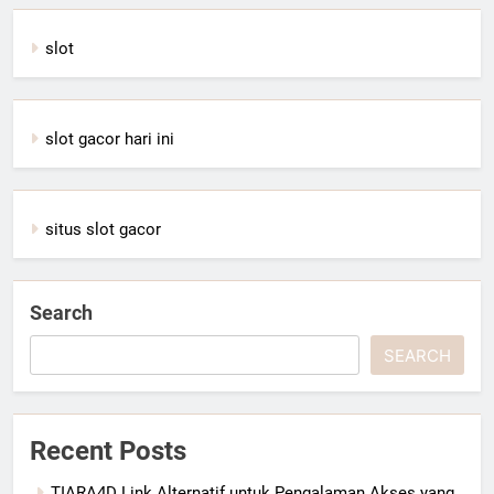
slot
slot gacor hari ini
situs slot gacor
Search
SEARCH
Recent Posts
TIARA4D Link Alternatif untuk Pengalaman Akses yang