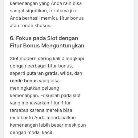
kemenangan yang Anda raih bisa
sangat signifikan, terutama jika
Anda berhasil memicu fitur bonus
atau ronde khusus.
6. Fokus pada Slot dengan
Fitur Bonus Menguntungkan
Slot modern sering kali dilengkapi
dengan berbagai fitur bonus,
seperti
putaran gratis
,
wilds
, dan
ronde bonus
yang bisa
meningkatkan peluang
kemenangan. Fokuslah pada slot
yang menawarkan fitur-fitur
tersebut karena mereka bisa
membantu Anda mendapatkan
kemenangan lebih besar meskipun
dengan modal kecil.