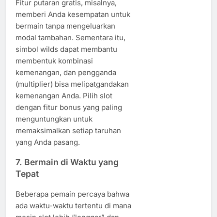
Fitur putaran gratis, misalnya,
memberi Anda kesempatan untuk
bermain tanpa mengeluarkan
modal tambahan. Sementara itu,
simbol wilds dapat membantu
membentuk kombinasi
kemenangan, dan pengganda
(multiplier) bisa melipatgandakan
kemenangan Anda. Pilih slot
dengan fitur bonus yang paling
menguntungkan untuk
memaksimalkan setiap taruhan
yang Anda pasang.
7. Bermain di Waktu yang
Tepat
Beberapa pemain percaya bahwa
ada waktu-waktu tertentu di mana