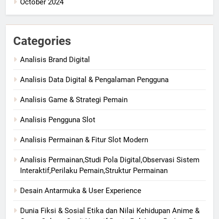
October 2024
Categories
Analisis Brand Digital
Analisis Data Digital & Pengalaman Pengguna
Analisis Game & Strategi Pemain
Analisis Pengguna Slot
Analisis Permainan & Fitur Slot Modern
Analisis Permainan,Studi Pola Digital,Observasi Sistem
Interaktif,Perilaku Pemain,Struktur Permainan
Desain Antarmuka & User Experience
Dunia Fiksi & Sosial Etika dan Nilai Kehidupan Anime &