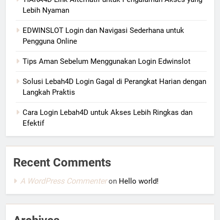
Lebih Nyaman
EDWINSLOT Login dan Navigasi Sederhana untuk
Pengguna Online
Tips Aman Sebelum Menggunakan Login Edwinslot
Solusi Lebah4D Login Gagal di Perangkat Harian dengan
Langkah Praktis
Cara Login Lebah4D untuk Akses Lebih Ringkas dan
Efektif
Recent Comments
A WordPress Commenter
on
Hello world!