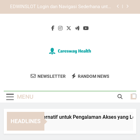
Skip
Tips Aman Sebelum Menggunakan Login
to
Edwinslot
content
Solusi Lebah4D Login Gagal di Perangkat Harian
dengan Langkah Praktis
TIARA4D Link Alternatif untuk Pengalaman Akses
yang Lebih Nyaman
EDWINSLOT Login dan Navigasi Sederhana untuk
Pengguna Online
Tips Aman Sebelum Menggunakan Login
Edwinslot
Caresway Health
Dapatkan Solusi Kesehatan Terbaik Dari
Solusi Lebah4D Login Gagal di Perangkat Harian
NEWSLETTER
RANDOM NEWS
dengan Langkah Praktis
Caresway Health.
MENU
IARA4D Link Alternatif untuk Pengalaman Akses yang Lebih
HEADLINES
 Weeks Ago