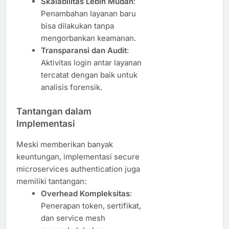
Skalabilitas Lebih Mudah
:
Penambahan layanan baru
bisa dilakukan tanpa
mengorbankan keamanan.
Transparansi dan Audit
:
Aktivitas login antar layanan
tercatat dengan baik untuk
analisis forensik.
Tantangan dalam
Implementasi
Meski memberikan banyak
keuntungan, implementasi secure
microservices authentication juga
memiliki tantangan:
Overhead Kompleksitas
:
Penerapan token, sertifikat,
dan service mesh