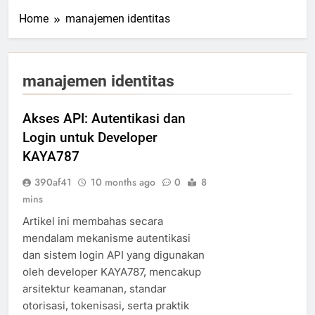
Home
manajemen identitas
manajemen identitas
Akses API: Autentikasi dan
Login untuk Developer
KAYA787
390af41
10 months ago
0
8
mins
Artikel ini membahas secara
mendalam mekanisme autentikasi
dan sistem login API yang digunakan
oleh developer KAYA787, mencakup
arsitektur keamanan, standar
otorisasi, tokenisasi, serta praktik