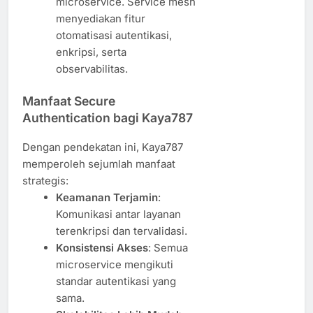
microservice. Service mesh
menyediakan fitur
otomatisasi autentikasi,
enkripsi, serta
observabilitas.
Manfaat Secure
Authentication bagi Kaya787
Dengan pendekatan ini, Kaya787
memperoleh sejumlah manfaat
strategis:
Keamanan Terjamin
:
Komunikasi antar layanan
terenkripsi dan tervalidasi.
Konsistensi Akses
: Semua
microservice mengikuti
standar autentikasi yang
sama.