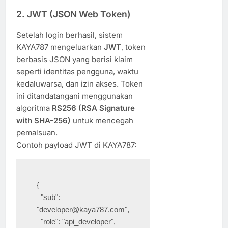
2.
JWT (JSON Web Token)
Setelah login berhasil, sistem
KAYA787 mengeluarkan
JWT
, token
berbasis JSON yang berisi klaim
seperti identitas pengguna, waktu
kedaluwarsa, dan izin akses. Token
ini ditandatangani menggunakan
algoritma
RS256 (RSA Signature
with SHA-256)
untuk mencegah
pemalsuan.
Contoh payload JWT di KAYA787:
{

  "sub": 
"
developer@kaya787.com
",

  "role": "api_developer",
