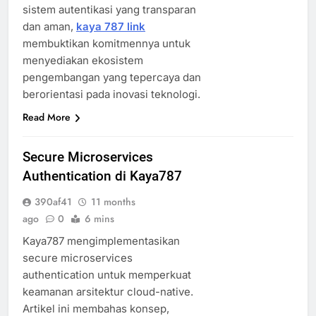
sistem autentikasi yang transparan
dan aman,
kaya 787 link
membuktikan komitmennya untuk
menyediakan ekosistem
pengembangan yang tepercaya dan
berorientasi pada inovasi teknologi.
Read More
Secure Microservices
Authentication di Kaya787
390af41
11 months
ago
0
6 mins
Kaya787 mengimplementasikan
secure microservices
authentication untuk memperkuat
keamanan arsitektur cloud-native.
Artikel ini membahas konsep,