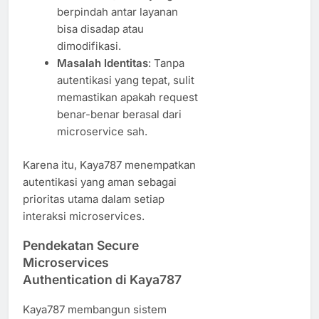
berpindah antar layanan
bisa disadap atau
dimodifikasi.
Masalah Identitas
: Tanpa
autentikasi yang tepat, sulit
memastikan apakah request
benar-benar berasal dari
microservice sah.
Karena itu, Kaya787 menempatkan
autentikasi yang aman sebagai
prioritas utama dalam setiap
interaksi microservices.
Pendekatan Secure
Microservices
Authentication di Kaya787
Kaya787 membangun sistem