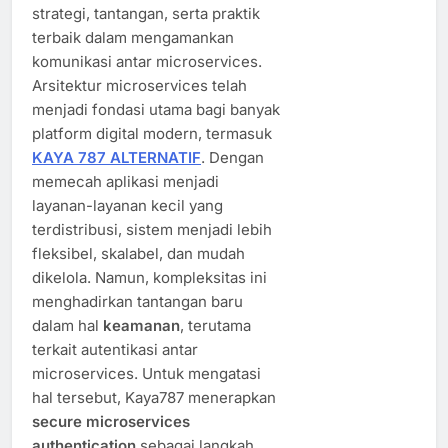
strategi, tantangan, serta praktik
terbaik dalam mengamankan
komunikasi antar microservices.
Arsitektur microservices telah
menjadi fondasi utama bagi banyak
platform digital modern, termasuk
KAYA 787 ALTERNATIF
. Dengan
memecah aplikasi menjadi
layanan-layanan kecil yang
terdistribusi, sistem menjadi lebih
fleksibel, skalabel, dan mudah
dikelola. Namun, kompleksitas ini
menghadirkan tantangan baru
dalam hal
keamanan
, terutama
terkait autentikasi antar
microservices. Untuk mengatasi
hal tersebut, Kaya787 menerapkan
secure microservices
authentication
sebagai langkah