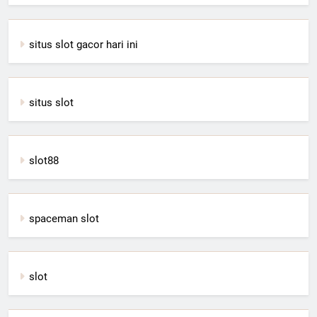
situs slot gacor hari ini
situs slot
slot88
spaceman slot
slot