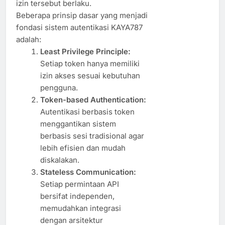
izin tersebut berlaku.
Beberapa prinsip dasar yang menjadi
fondasi sistem autentikasi KAYA787
adalah:
Least Privilege Principle:
Setiap token hanya memiliki
izin akses sesuai kebutuhan
pengguna.
Token-based Authentication:
Autentikasi berbasis token
menggantikan sistem
berbasis sesi tradisional agar
lebih efisien dan mudah
diskalakan.
Stateless Communication:
Setiap permintaan API
bersifat independen,
memudahkan integrasi
dengan arsitektur