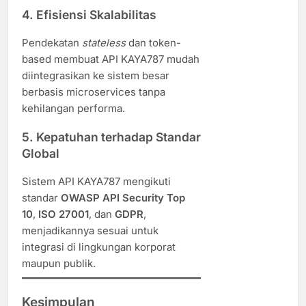
4.
Efisiensi Skalabilitas
Pendekatan
stateless
dan token-
based membuat API KAYA787 mudah
diintegrasikan ke sistem besar
berbasis microservices tanpa
kehilangan performa.
5.
Kepatuhan terhadap Standar
Global
Sistem API KAYA787 mengikuti
standar
OWASP API Security Top
10
,
ISO 27001
, dan
GDPR
,
menjadikannya sesuai untuk
integrasi di lingkungan korporat
maupun publik.
Kesimpulan