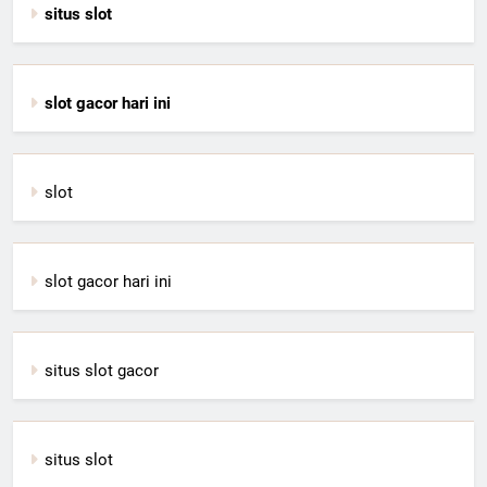
situs slot
slot gacor hari ini
slot
slot gacor hari ini
situs slot gacor
situs slot