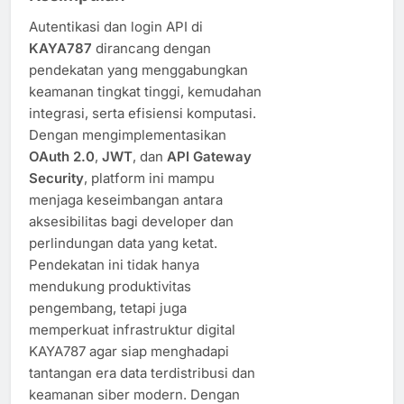
Autentikasi dan login API di
KAYA787
dirancang dengan
pendekatan yang menggabungkan
keamanan tingkat tinggi, kemudahan
integrasi, serta efisiensi komputasi.
Dengan mengimplementasikan
OAuth 2.0
,
JWT
, dan
API Gateway
Security
, platform ini mampu
menjaga keseimbangan antara
aksesibilitas bagi developer dan
perlindungan data yang ketat.
Pendekatan ini tidak hanya
mendukung produktivitas
pengembang, tetapi juga
memperkuat infrastruktur digital
KAYA787 agar siap menghadapi
tantangan era data terdistribusi dan
keamanan siber modern. Dengan