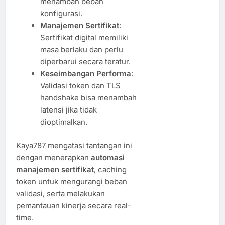
menambah beban
konfigurasi.
Manajemen Sertifikat
:
Sertifikat digital memiliki
masa berlaku dan perlu
diperbarui secara teratur.
Keseimbangan Performa
:
Validasi token dan TLS
handshake bisa menambah
latensi jika tidak
dioptimalkan.
Kaya787 mengatasi tantangan ini
dengan menerapkan
automasi
manajemen sertifikat
, caching
token untuk mengurangi beban
validasi, serta melakukan
pemantauan kinerja secara real-
time.