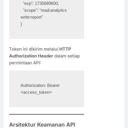
  "exp": 1735689600,

  "scope": "read:analytics 
write:report"

Token ini dikirim melalui
HTTP
Authorization Header
dalam setiap
permintaan API:
Authorization: Bearer 
Arsitektur Keamanan API