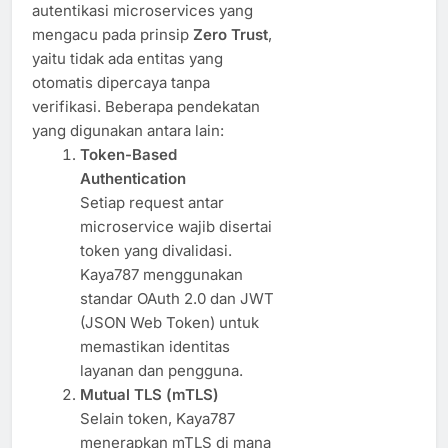
autentikasi microservices yang
mengacu pada prinsip
Zero Trust
,
yaitu tidak ada entitas yang
otomatis dipercaya tanpa
verifikasi. Beberapa pendekatan
yang digunakan antara lain:
Token-Based
Authentication
Setiap request antar
microservice wajib disertai
token yang divalidasi.
Kaya787 menggunakan
standar OAuth 2.0 dan JWT
(JSON Web Token) untuk
memastikan identitas
layanan dan pengguna.
Mutual TLS (mTLS)
Selain token, Kaya787
menerapkan mTLS di mana