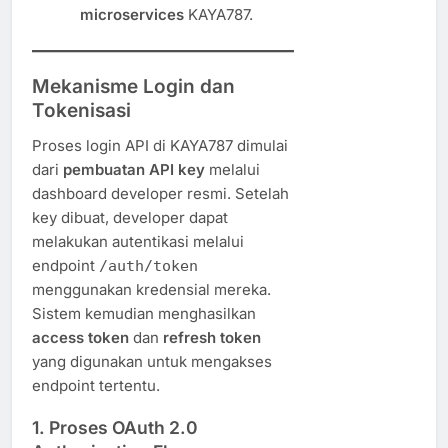
microservices
KAYA787.
Mekanisme Login dan
Tokenisasi
Proses login API di KAYA787 dimulai
dari
pembuatan API key
melalui
dashboard developer resmi. Setelah
key dibuat, developer dapat
melakukan autentikasi melalui
endpoint
/auth/token
menggunakan kredensial mereka.
Sistem kemudian menghasilkan
access token
dan
refresh token
yang digunakan untuk mengakses
endpoint tertentu.
1.
Proses OAuth 2.0