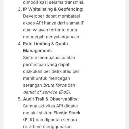
dimodifikasi selama transmisi.
IP Whitelisting & Geofencing:
Developer dapat membatasi
akses API hanya dari alamat IP
atau wilayah tertentu guna
mencegah penyalahgunaan.
Rate Limiting & Quota
Management:
Sistem membatasi jumlah
permintaan yang dapat
dilakukan per detik atau per
menit untuk mencegah
serangan
brute force
dan
denial of service (DoS)
.
Audit Trail & Observability:
Semua aktivitas API dicatat
melalui sistem
Elastic Stack
(ELK)
dan dipantau secara
real-time menggunakan