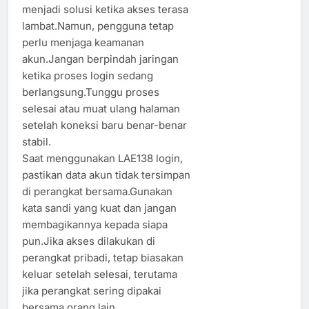
menjadi solusi ketika akses terasa
lambat.Namun, pengguna tetap
perlu menjaga keamanan
akun.Jangan berpindah jaringan
ketika proses login sedang
berlangsung.Tunggu proses
selesai atau muat ulang halaman
setelah koneksi baru benar-benar
stabil.
Saat menggunakan LAE138 login,
pastikan data akun tidak tersimpan
di perangkat bersama.Gunakan
kata sandi yang kuat dan jangan
membagikannya kepada siapa
pun.Jika akses dilakukan di
perangkat pribadi, tetap biasakan
keluar setelah selesai, terutama
jika perangkat sering dipakai
bersama orang lain.