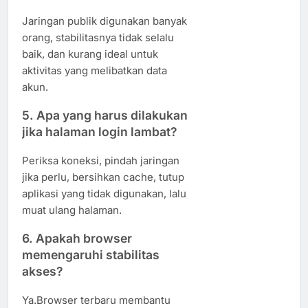
Jaringan publik digunakan banyak
orang, stabilitasnya tidak selalu
baik, dan kurang ideal untuk
aktivitas yang melibatkan data
akun.
5. Apa yang harus dilakukan
jika halaman login lambat?
Periksa koneksi, pindah jaringan
jika perlu, bersihkan cache, tutup
aplikasi yang tidak digunakan, lalu
muat ulang halaman.
6. Apakah browser
memengaruhi stabilitas
akses?
Ya.Browser terbaru membantu