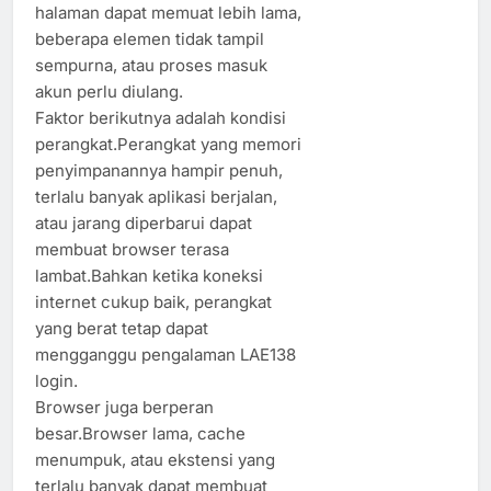
halaman dapat memuat lebih lama,
beberapa elemen tidak tampil
sempurna, atau proses masuk
akun perlu diulang.
Faktor berikutnya adalah kondisi
perangkat.Perangkat yang memori
penyimpanannya hampir penuh,
terlalu banyak aplikasi berjalan,
atau jarang diperbarui dapat
membuat browser terasa
lambat.Bahkan ketika koneksi
internet cukup baik, perangkat
yang berat tetap dapat
mengganggu pengalaman LAE138
login.
Browser juga berperan
besar.Browser lama, cache
menumpuk, atau ekstensi yang
terlalu banyak dapat membuat