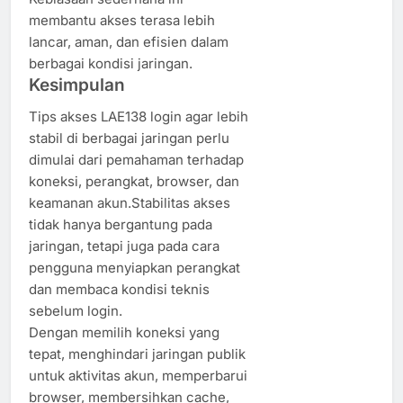
membantu akses terasa lebih
lancar, aman, dan efisien dalam
berbagai kondisi jaringan.
Kesimpulan
Tips akses LAE138 login agar lebih
stabil di berbagai jaringan perlu
dimulai dari pemahaman terhadap
koneksi, perangkat, browser, dan
keamanan akun.Stabilitas akses
tidak hanya bergantung pada
jaringan, tetapi juga pada cara
pengguna menyiapkan perangkat
dan membaca kondisi teknis
sebelum login.
Dengan memilih koneksi yang
tepat, menghindari jaringan publik
untuk aktivitas akun, memperbarui
browser, membersihkan cache,