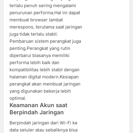
terlalu penuh sering mengalami
penurunan performa.Hal ini dapat
membuat browser lambat
merespons, terutama saat jaringan
juga tidak terlalu stabil.
Pembaruan sistem perangkat juga
penting.Perangkat yang rutin
diperbarui biasanya memiliki
performa lebih baik dan
kompatibilitas lebih stabil dengan
halaman digital modern.Kesiapan
perangkat akan membuat jaringan
yang digunakan bekerja lebih
optimal.
Keamanan Akun saat
Berpindah Jaringan
Berpindah jaringan dari Wi-Fi ke
data seluler atau sebaliknya bisa