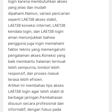
login karena membutuhkan akses
yang jelas dan mudah
dipahami.Namun, variasi pencarian
seperti LAE138 akses stabil,
LAE138 koneksi internet, LAE138
kendala login, dan LAE138 login
aman menunjukkan bahwa
pengguna juga ingin memahami
faktor teknis yang memengaruhi
pengalaman akses.Koneksi yang
baik membantu halaman termuat
lebih sempurna, tombol lebih
responsif, dan proses masuk
terasa lebih efisien.
Artikel ini membahas tips akses
LAE138 login agar lebih stabil di
berbagai jaringan.Pembahasan
disusun secara profesional dan
informatif, dengan fokus pada