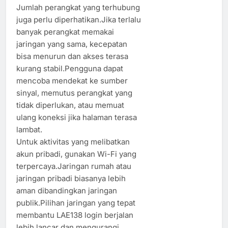
Jumlah perangkat yang terhubung
juga perlu diperhatikan.Jika terlalu
banyak perangkat memakai
jaringan yang sama, kecepatan
bisa menurun dan akses terasa
kurang stabil.Pengguna dapat
mencoba mendekat ke sumber
sinyal, memutus perangkat yang
tidak diperlukan, atau memuat
ulang koneksi jika halaman terasa
lambat.
Untuk aktivitas yang melibatkan
akun pribadi, gunakan Wi-Fi yang
terpercaya.Jaringan rumah atau
jaringan pribadi biasanya lebih
aman dibandingkan jaringan
publik.Pilihan jaringan yang tepat
membantu LAE138 login berjalan
lebih lancar dan mengurangi