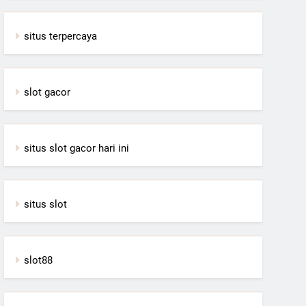
situs terpercaya
slot gacor
situs slot gacor hari ini
situs slot
slot88