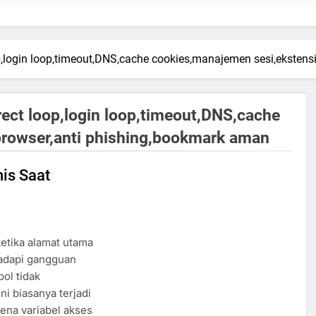
loop,login loop,timeout,DNS,cache cookies,manajemen sesi,eksten
irect loop,login loop,timeout,DNS,cache
browser,anti phishing,bookmark aman
is Saat
ketika alamat utama
adapi gangguan
bol tidak
i biasanya terjadi
rena variabel akses