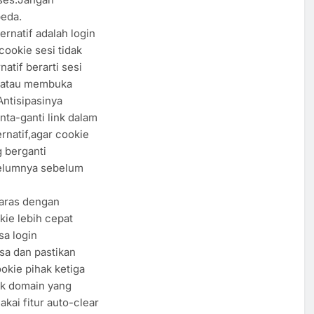
beda.
rnatif adalah login
cookie sesi tidak
atif berarti sesi
n atau membuka
Antisipasinya
nta-ganti link dalam
rnatif,agar cookie
g berganti
belumnya sebelum
laras dengan
ie lebih cepat
sa login
a dan pastikan
okie pihak ketiga
uk domain yang
ai fitur auto-clear