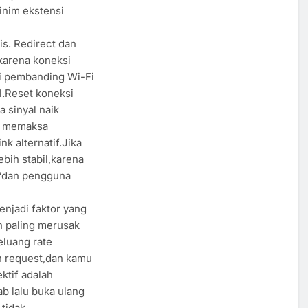
inim ekstensi
s. Redirect dan
 karena koneksi
ji pembanding Wi-Fi
il.Reset koneksi
a sinyal naik
ng memaksa
k alternatif.Jika
bih stabil,karena
a”dan pengguna
njadi faktor yang
n paling merusak
luang rate
an request,dan kamu
ktif adalah
ab lalu buka ulang
 tidak