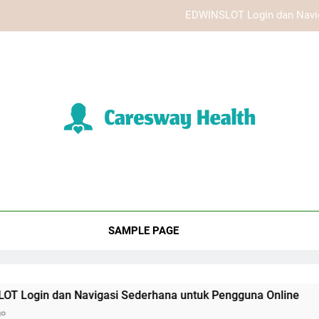
EDWINSLOT Login dan Navig
Tips Aman S
Solusi Lebah4D Login Gagal di Pe
TIARA4D Link Alternatif untu
EDWINSLOT Login dan Navig
Tips Aman S
esway Health
olusi Kesehatan Terbaik Dari Caresway Health.
Solusi Lebah4D Login Gagal di Pe
SAMPLE PAGE
n Navigasi Sederhana untuk Pengguna Online
Tips Am
2 Months 