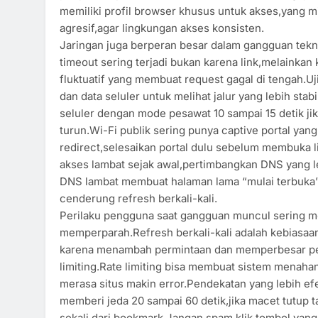
memiliki profil browser khusus untuk akses,yang m
agresif,agar lingkungan akses konsisten.
Jaringan juga berperan besar dalam gangguan tekni
timeout sering terjadi bukan karena link,melainkan
fluktuatif yang membuat request gagal di tengah.U
dan data seluler untuk melihat jalur yang lebih stab
seluler dengan mode pesawat 10 sampai 15 detik jik
turun.Wi-Fi publik sering punya captive portal ya
redirect,selesaikan portal dulu sebelum membuka lin
akses lambat sejak awal,pertimbangkan DNS yang le
DNS lambat membuat halaman lama “mulai terbuk
cenderung refresh berkali-kali.
Perilaku pengguna saat gangguan muncul sering me
memperparah.Refresh berkali-kali adalah kebiasaa
karena menambah permintaan dan memperbesar pe
limiting.Rate limiting bisa membuat sistem menah
merasa situs makin error.Pendekatan yang lebih efe
memberi jeda 20 sampai 60 detik,jika macet tutup t
sekali dari bookmark.Jangan spam klik tombol yang