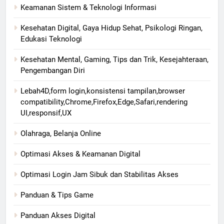
Keamanan Sistem & Teknologi Informasi
Kesehatan Digital, Gaya Hidup Sehat, Psikologi Ringan,
Edukasi Teknologi
Kesehatan Mental, Gaming, Tips dan Trik, Kesejahteraan,
Pengembangan Diri
Lebah4D,form login,konsistensi tampilan,browser
compatibility,Chrome,Firefox,Edge,Safari,rendering
UI,responsif,UX
Olahraga, Belanja Online
Optimasi Akses & Keamanan Digital
Optimasi Login Jam Sibuk dan Stabilitas Akses
Panduan & Tips Game
Panduan Akses Digital