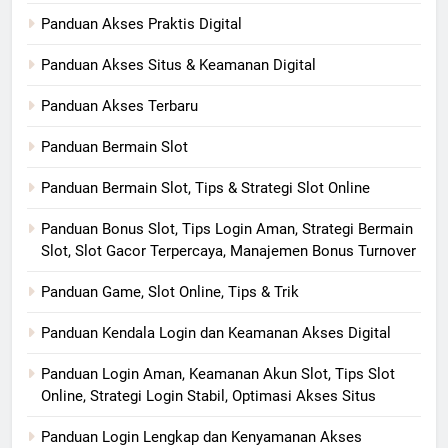
Panduan Akses Praktis Digital
Panduan Akses Situs & Keamanan Digital
Panduan Akses Terbaru
Panduan Bermain Slot
Panduan Bermain Slot, Tips & Strategi Slot Online
Panduan Bonus Slot, Tips Login Aman, Strategi Bermain
Slot, Slot Gacor Terpercaya, Manajemen Bonus Turnover
Panduan Game, Slot Online, Tips & Trik
Panduan Kendala Login dan Keamanan Akses Digital
Panduan Login Aman, Keamanan Akun Slot, Tips Slot
Online, Strategi Login Stabil, Optimasi Akses Situs
Panduan Login Lengkap dan Kenyamanan Akses