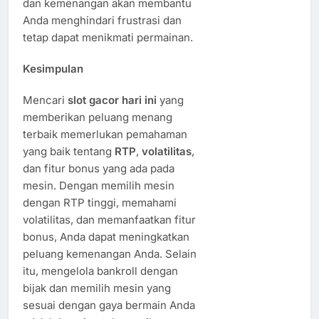
dan kemenangan akan membantu
Anda menghindari frustrasi dan
tetap dapat menikmati permainan.
Kesimpulan
Mencari
slot gacor hari ini
yang
memberikan peluang menang
terbaik memerlukan pemahaman
yang baik tentang
RTP
,
volatilitas
,
dan fitur bonus yang ada pada
mesin. Dengan memilih mesin
dengan RTP tinggi, memahami
volatilitas, dan memanfaatkan fitur
bonus, Anda dapat meningkatkan
peluang kemenangan Anda. Selain
itu, mengelola bankroll dengan
bijak dan memilih mesin yang
sesuai dengan gaya bermain Anda