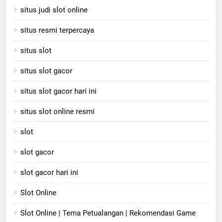
situs judi slot online
situs resmi terpercaya
situs slot
situs slot gacor
situs slot gacor hari ini
situs slot online resmi
slot
slot gacor
slot gacor hari ini
Slot Online
Slot Online | Tema Petualangan | Rekomendasi Game