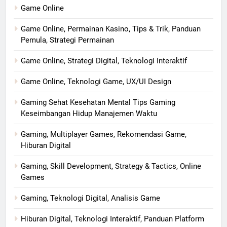
Game Online
Game Online, Permainan Kasino, Tips & Trik, Panduan
Pemula, Strategi Permainan
Game Online, Strategi Digital, Teknologi Interaktif
Game Online, Teknologi Game, UX/UI Design
Gaming Sehat Kesehatan Mental Tips Gaming
Keseimbangan Hidup Manajemen Waktu
Gaming, Multiplayer Games, Rekomendasi Game,
Hiburan Digital
Gaming, Skill Development, Strategy & Tactics, Online
Games
Gaming, Teknologi Digital, Analisis Game
Hiburan Digital, Teknologi Interaktif, Panduan Platform