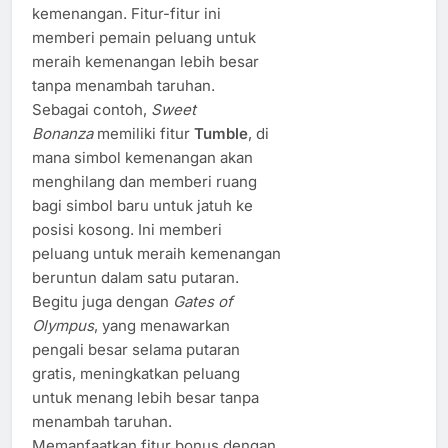
kemenangan. Fitur-fitur ini
memberi pemain peluang untuk
meraih kemenangan lebih besar
tanpa menambah taruhan.
Sebagai contoh,
Sweet
Bonanza
memiliki fitur
Tumble
, di
mana simbol kemenangan akan
menghilang dan memberi ruang
bagi simbol baru untuk jatuh ke
posisi kosong. Ini memberi
peluang untuk meraih kemenangan
beruntun dalam satu putaran.
Begitu juga dengan
Gates of
Olympus
, yang menawarkan
pengali besar selama putaran
gratis, meningkatkan peluang
untuk menang lebih besar tanpa
menambah taruhan.
Memanfaatkan fitur bonus dengan