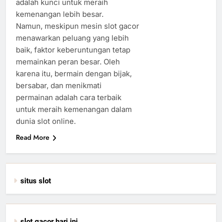
adalah kunci untuk meraih
kemenangan lebih besar.
Namun, meskipun mesin slot gacor
menawarkan peluang yang lebih
baik, faktor keberuntungan tetap
memainkan peran besar. Oleh
karena itu, bermain dengan bijak,
bersabar, dan menikmati
permainan adalah cara terbaik
untuk meraih kemenangan dalam
dunia slot online.
Read More
situs slot
slot gacor hari ini