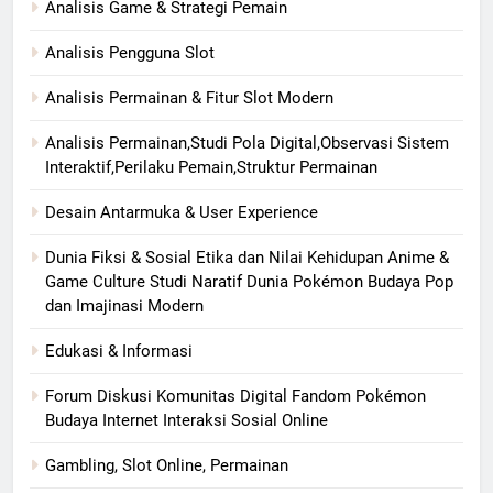
Analisis Game & Strategi Pemain
Analisis Pengguna Slot
Analisis Permainan & Fitur Slot Modern
Analisis Permainan,Studi Pola Digital,Observasi Sistem
Interaktif,Perilaku Pemain,Struktur Permainan
Desain Antarmuka & User Experience
Dunia Fiksi & Sosial Etika dan Nilai Kehidupan Anime &
Game Culture Studi Naratif Dunia Pokémon Budaya Pop
dan Imajinasi Modern
Edukasi & Informasi
Forum Diskusi Komunitas Digital Fandom Pokémon
Budaya Internet Interaksi Sosial Online
Gambling, Slot Online, Permainan