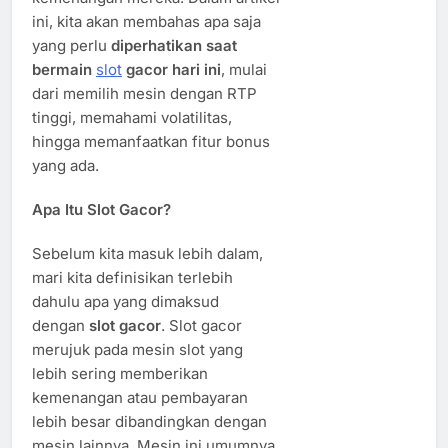
ini, kita akan membahas apa saja
yang perlu
diperhatikan saat
bermain
slot
gacor hari ini
, mulai
dari memilih mesin dengan RTP
tinggi, memahami volatilitas,
hingga memanfaatkan fitur bonus
yang ada.
Apa Itu Slot Gacor?
Sebelum kita masuk lebih dalam,
mari kita definisikan terlebih
dahulu apa yang dimaksud
dengan
slot gacor
. Slot gacor
merujuk pada mesin slot yang
lebih sering memberikan
kemenangan atau pembayaran
lebih besar dibandingkan dengan
mesin lainnya. Mesin ini umumnya