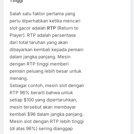
Tinggi
Salah satu faktor pertama yang
perlu diperhatikan ketika mencari
slot gacor adalah
RTP
(Return to
Player). RTP adalah persentase
dari total taruhan yang akan
dibayarkan kembali kepada pemain
dalam jangka panjang. Mesin
dengan RTP tinggi memberi
pemain peluang lebih besar untuk
menang.
Sebagai contoh, mesin slot dengan
RTP 96% berarti bahwa untuk
setiap $100 yang dipertaruhkan,
mesin tersebut akan membayar
kembali $96 dalam jangka panjang.
Mesin slot dengan RTP lebih tinggi
(di atas 96%) sering dianggap