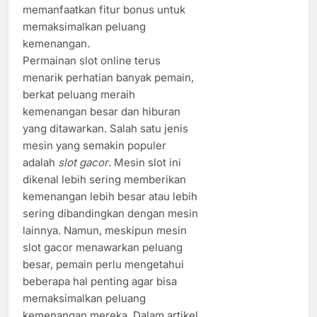
memanfaatkan fitur bonus untuk
memaksimalkan peluang
kemenangan.
Permainan slot online terus
menarik perhatian banyak pemain,
berkat peluang meraih
kemenangan besar dan hiburan
yang ditawarkan. Salah satu jenis
mesin yang semakin populer
adalah
slot gacor
. Mesin slot ini
dikenal lebih sering memberikan
kemenangan lebih besar atau lebih
sering dibandingkan dengan mesin
lainnya. Namun, meskipun mesin
slot gacor menawarkan peluang
besar, pemain perlu mengetahui
beberapa hal penting agar bisa
memaksimalkan peluang
kemenangan mereka. Dalam artikel