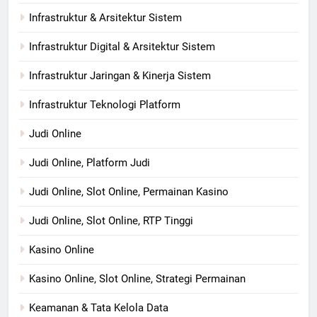
Infrastruktur & Arsitektur Sistem
Infrastruktur Digital & Arsitektur Sistem
Infrastruktur Jaringan & Kinerja Sistem
Infrastruktur Teknologi Platform
Judi Online
Judi Online, Platform Judi
Judi Online, Slot Online, Permainan Kasino
Judi Online, Slot Online, RTP Tinggi
Kasino Online
Kasino Online, Slot Online, Strategi Permainan
Keamanan & Tata Kelola Data