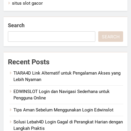
situs slot gacor
Search
SEARCH
Recent Posts
TIARA4D Link Alternatif untuk Pengalaman Akses yang
Lebih Nyaman
EDWINSLOT Login dan Navigasi Sederhana untuk
Pengguna Online
Tips Aman Sebelum Menggunakan Login Edwinslot
Solusi Lebah4D Login Gagal di Perangkat Harian dengan
Langkah Praktis