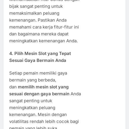
bijak sangat penting untuk
memaksimalkan peluang
kemenangan. Pastikan Anda
memahami cara kerja fitur-fitur ini
dan bagaimana mereka dapat
meningkatkan kemenangan Anda.
4.
Pilih Mesin Slot yang Tepat
Sesuai Gaya Bermain Anda
Setiap pemain memiliki gaya
bermain yang berbeda,
dan
memilih mesin slot yang
sesuai dengan gaya bermain
Anda
sangat penting untuk
meningkatkan peluang
kemenangan. Mesin dengan
volatilitas rendah lebih cocok bagi
pemain yang lebih suka