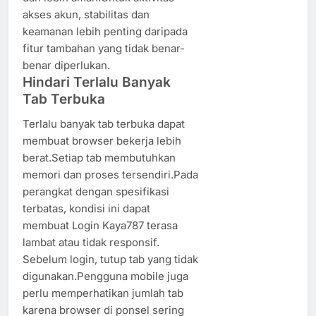
akses akun, stabilitas dan
keamanan lebih penting daripada
fitur tambahan yang tidak benar-
benar diperlukan.
Hindari Terlalu Banyak
Tab Terbuka
Terlalu banyak tab terbuka dapat
membuat browser bekerja lebih
berat.Setiap tab membutuhkan
memori dan proses tersendiri.Pada
perangkat dengan spesifikasi
terbatas, kondisi ini dapat
membuat Login Kaya787 terasa
lambat atau tidak responsif.
Sebelum login, tutup tab yang tidak
digunakan.Pengguna mobile juga
perlu memperhatikan jumlah tab
karena browser di ponsel sering