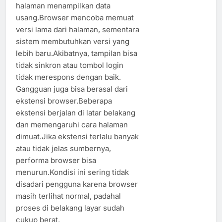
halaman menampilkan data
usang.Browser mencoba memuat
versi lama dari halaman, sementara
sistem membutuhkan versi yang
lebih baru.Akibatnya, tampilan bisa
tidak sinkron atau tombol login
tidak merespons dengan baik.
Gangguan juga bisa berasal dari
ekstensi browser.Beberapa
ekstensi berjalan di latar belakang
dan memengaruhi cara halaman
dimuat.Jika ekstensi terlalu banyak
atau tidak jelas sumbernya,
performa browser bisa
menurun.Kondisi ini sering tidak
disadari pengguna karena browser
masih terlihat normal, padahal
proses di belakang layar sudah
cukup berat.