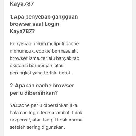
Kaya787
1.Apa penyebab gangguan
browser saat Login
Kaya787?
Penyebab umum meliputi cache
menumpuk, cookie bermasalah,
browser lama, terlalu banyak tab,
ekstensi berlebihan, atau
perangkat yang terlalu berat.
2.Apakah cache browser
perlu dibersihkan?
Ya.Cache perlu dibersihkan jika
halaman login terasa lambat, tidak
responsif, atau tampil tidak normal
setelah sering digunakan.