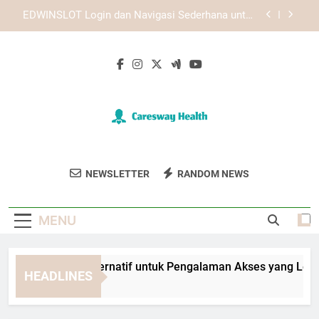
Skip
Tips Aman Sebelum Menggunakan Login
to
Edwinslot
content
Solusi Lebah4D Login Gagal di Perangkat Harian
dengan Langkah Praktis
TIARA4D Link Alternatif untuk Pengalaman Akses
yang Lebih Nyaman
EDWINSLOT Login dan Navigasi Sederhana untuk
Pengguna Online
Tips Aman Sebelum Menggunakan Login
Edwinslot
Caresway Health
Dapatkan Solusi Kesehatan Terbaik Dari
Solusi Lebah4D Login Gagal di Perangkat Harian
NEWSLETTER
RANDOM NEWS
dengan Langkah Praktis
Caresway Health.
MENU
ARA4D Link Alternatif untuk Pengalaman Akses yang Lebih 
HEADLINES
Month Ago