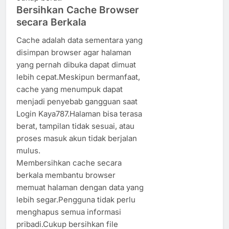
Bersihkan Cache Browser
secara Berkala
Cache adalah data sementara yang
disimpan browser agar halaman
yang pernah dibuka dapat dimuat
lebih cepat.Meskipun bermanfaat,
cache yang menumpuk dapat
menjadi penyebab gangguan saat
Login Kaya787.Halaman bisa terasa
berat, tampilan tidak sesuai, atau
proses masuk akun tidak berjalan
mulus.
Membersihkan cache secara
berkala membantu browser
memuat halaman dengan data yang
lebih segar.Pengguna tidak perlu
menghapus semua informasi
pribadi.Cukup bersihkan file