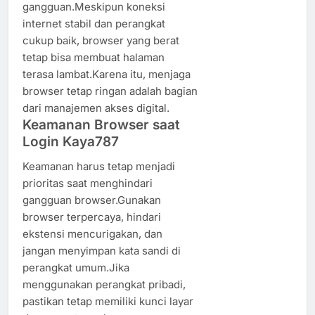
gangguan.Meskipun koneksi
internet stabil dan perangkat
cukup baik, browser yang berat
tetap bisa membuat halaman
terasa lambat.Karena itu, menjaga
browser tetap ringan adalah bagian
dari manajemen akses digital.
Keamanan Browser saat
Login Kaya787
Keamanan harus tetap menjadi
prioritas saat menghindari
gangguan browser.Gunakan
browser terpercaya, hindari
ekstensi mencurigakan, dan
jangan menyimpan kata sandi di
perangkat umum.Jika
menggunakan perangkat pribadi,
pastikan tetap memiliki kunci layar