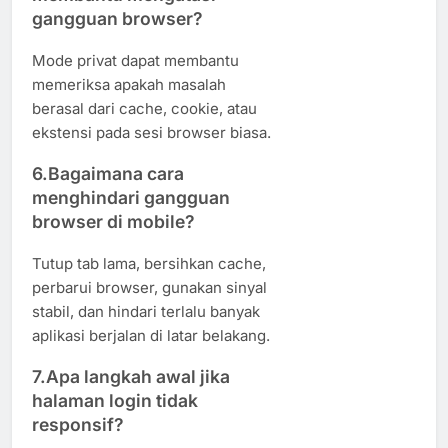
gangguan browser?
Mode privat dapat membantu
memeriksa apakah masalah
berasal dari cache, cookie, atau
ekstensi pada sesi browser biasa.
6.Bagaimana cara
menghindari gangguan
browser di mobile?
Tutup tab lama, bersihkan cache,
perbarui browser, gunakan sinyal
stabil, dan hindari terlalu banyak
aplikasi berjalan di latar belakang.
7.Apa langkah awal jika
halaman login tidak
responsif?