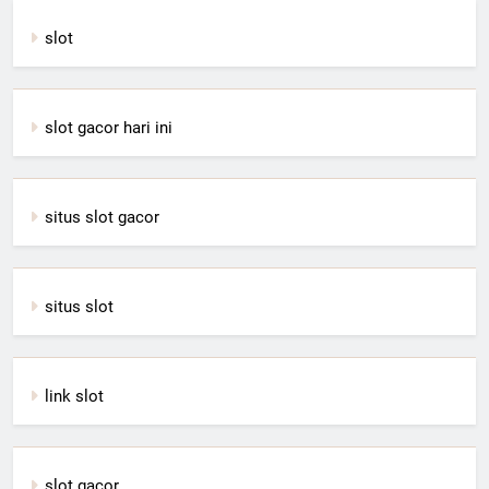
slot
slot gacor hari ini
situs slot gacor
situs slot
link slot
slot gacor