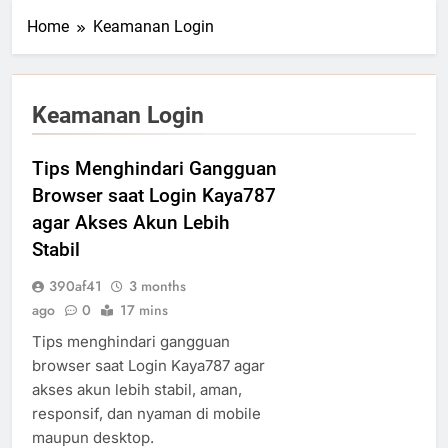
Home
Keamanan Login
Keamanan Login
Tips Menghindari Gangguan
Browser saat Login Kaya787
agar Akses Akun Lebih
Stabil
390af41
3 months
ago
0
17 mins
Tips menghindari gangguan
browser saat Login Kaya787 agar
akses akun lebih stabil, aman,
responsif, dan nyaman di mobile
maupun desktop.