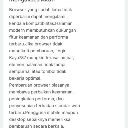
Browser yang sudah lama tidak
diperbarui dapat mengalami
kendala kompatibilitas.Halaman
modern membutuhkan dukungan
fitur keamanan dan performa
terbaru.Jika browser tidak
mengikuti pembaruan, Login
Kaya787 mungkin terasa lambat,
elemen halaman tidak tampil
sempurna, atau tombol tidak
bekerja optimal.
Pembaruan browser biasanya
membawa perbaikan keamanan,
peningkatan performa, dan
penyesuaian terhadap standar web
terbaru.Pengguna mobile maupun
desktop sebaiknya memeriksa
pembaruan secara berkala,