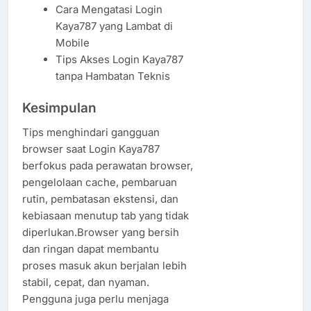
Cara Mengatasi Login
Kaya787 yang Lambat di
Mobile
Tips Akses Login Kaya787
tanpa Hambatan Teknis
Kesimpulan
Tips menghindari gangguan
browser saat Login Kaya787
berfokus pada perawatan browser,
pengelolaan cache, pembaruan
rutin, pembatasan ekstensi, dan
kebiasaan menutup tab yang tidak
diperlukan.Browser yang bersih
dan ringan dapat membantu
proses masuk akun berjalan lebih
stabil, cepat, dan nyaman.
Pengguna juga perlu menjaga