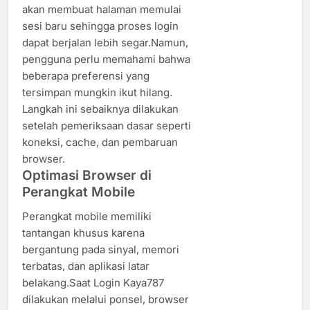
akan membuat halaman memulai
sesi baru sehingga proses login
dapat berjalan lebih segar.Namun,
pengguna perlu memahami bahwa
beberapa preferensi yang
tersimpan mungkin ikut hilang.
Langkah ini sebaiknya dilakukan
setelah pemeriksaan dasar seperti
koneksi, cache, dan pembaruan
browser.
Optimasi Browser di
Perangkat Mobile
Perangkat mobile memiliki
tantangan khusus karena
bergantung pada sinyal, memori
terbatas, dan aplikasi latar
belakang.Saat Login Kaya787
dilakukan melalui ponsel, browser