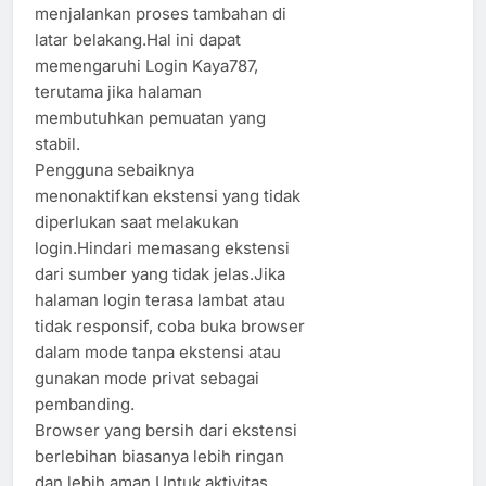
menjalankan proses tambahan di
latar belakang.Hal ini dapat
memengaruhi Login Kaya787,
terutama jika halaman
membutuhkan pemuatan yang
stabil.
Pengguna sebaiknya
menonaktifkan ekstensi yang tidak
diperlukan saat melakukan
login.Hindari memasang ekstensi
dari sumber yang tidak jelas.Jika
halaman login terasa lambat atau
tidak responsif, coba buka browser
dalam mode tanpa ekstensi atau
gunakan mode privat sebagai
pembanding.
Browser yang bersih dari ekstensi
berlebihan biasanya lebih ringan
dan lebih aman.Untuk aktivitas