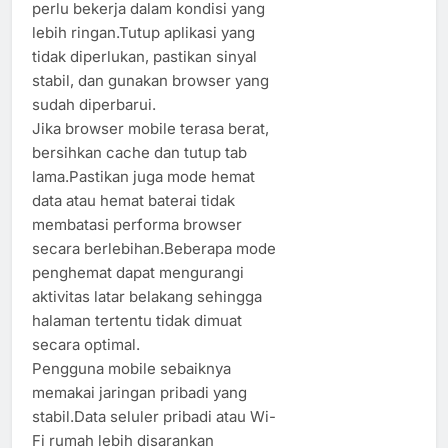
perlu bekerja dalam kondisi yang
lebih ringan.Tutup aplikasi yang
tidak diperlukan, pastikan sinyal
stabil, dan gunakan browser yang
sudah diperbarui.
Jika browser mobile terasa berat,
bersihkan cache dan tutup tab
lama.Pastikan juga mode hemat
data atau hemat baterai tidak
membatasi performa browser
secara berlebihan.Beberapa mode
penghemat dapat mengurangi
aktivitas latar belakang sehingga
halaman tertentu tidak dimuat
secara optimal.
Pengguna mobile sebaiknya
memakai jaringan pribadi yang
stabil.Data seluler pribadi atau Wi-
Fi rumah lebih disarankan