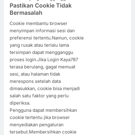
Pastikan Cookie Tidak
Bermasalah
Cookie membantu browser
menyimpan informasi sesi dan
preferensi tertentu.Namun, cookie
yang rusak atau terlalu lama
tersimpan dapat mengganggu
proses login.Jika Login Kaya787
terasa berulang, gagal memuat
sesi, atau halaman tidak
merespons setelah data
dimasukkan, cookie bisa menjadi
salah satu faktor yang perlu
diperiksa.
Pengguna dapat membersihkan
cookie tertentu jika browser
menyediakan pengaturan
tersebut.Membersihkan cookie