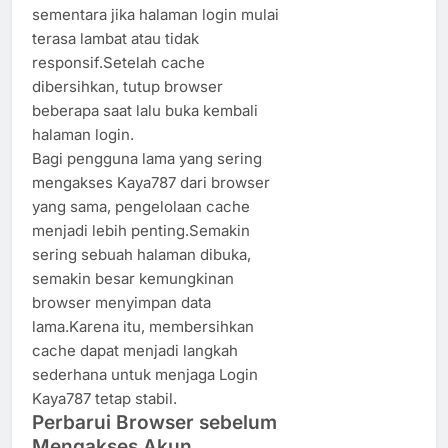
sementara jika halaman login mulai
terasa lambat atau tidak
responsif.Setelah cache
dibersihkan, tutup browser
beberapa saat lalu buka kembali
halaman login.
Bagi pengguna lama yang sering
mengakses Kaya787 dari browser
yang sama, pengelolaan cache
menjadi lebih penting.Semakin
sering sebuah halaman dibuka,
semakin besar kemungkinan
browser menyimpan data
lama.Karena itu, membersihkan
cache dapat menjadi langkah
sederhana untuk menjaga Login
Kaya787 tetap stabil.
Perbarui Browser sebelum
Mengakses Akun