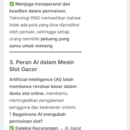
Menjaga transparansi dan
keadilan dalam permainan.
Teknologi RNG memastikan bahwa
tidak ada pola yang bisa diprediksi
oleh pemain, sehingga setiap
orang memiliki
peluang yang
sama untuk menang
.
3. Peran AI dalam Mesin
Slot Gacor
Artificial Intelligence (AI) telah
membawa revolusi besar dalam
dunia slot online
, membantu
meningkatkan pengalaman
pengguna dan keamanan sistem.
?
Bagaimana AI mengubah
permainan slot?
Deteksi Kecurangan
→ AI dapat