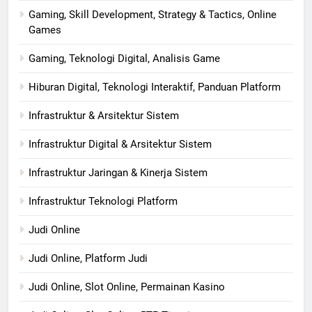
Gaming, Skill Development, Strategy & Tactics, Online
Games
Gaming, Teknologi Digital, Analisis Game
Hiburan Digital, Teknologi Interaktif, Panduan Platform
Infrastruktur & Arsitektur Sistem
Infrastruktur Digital & Arsitektur Sistem
Infrastruktur Jaringan & Kinerja Sistem
Infrastruktur Teknologi Platform
Judi Online
Judi Online, Platform Judi
Judi Online, Slot Online, Permainan Kasino