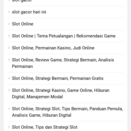
slot gacor
slot gacor hari ini
Slot Online
Slot Online | Tema Petualangan | Rekomendasi Game
Slot Online, Permainan Kasino, Judi Online
Slot Online, Review Game, Strategi Bermain, Analisis
Permainan
Slot Online, Strategi Bermain, Permainan Gratis
Slot Online, Strategi Kasino, Game Online, Hiburan
Digital, Manajemen Modal
Slot Online, Strategi Slot, Tips Bermain, Panduan Pemula,
Analisis Game, Hiburan Digital
Slot Online, Tips dan Strategi Slot