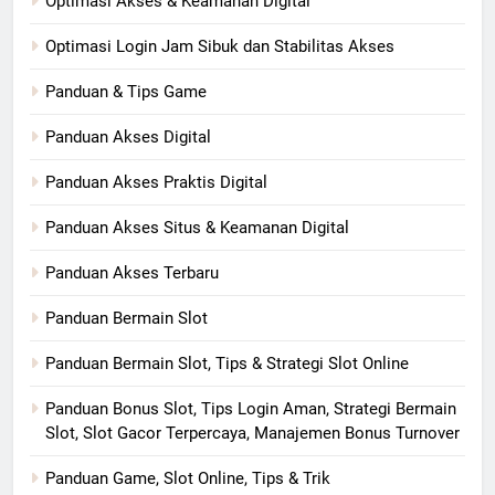
Optimasi Akses & Keamanan Digital
Optimasi Login Jam Sibuk dan Stabilitas Akses
Panduan & Tips Game
Panduan Akses Digital
Panduan Akses Praktis Digital
Panduan Akses Situs & Keamanan Digital
Panduan Akses Terbaru
Panduan Bermain Slot
Panduan Bermain Slot, Tips & Strategi Slot Online
Panduan Bonus Slot, Tips Login Aman, Strategi Bermain
Slot, Slot Gacor Terpercaya, Manajemen Bonus Turnover
Panduan Game, Slot Online, Tips & Trik