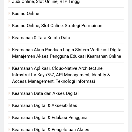
Judi Online, Slot Online, RTP Tinggi
Kasino Online
Kasino Online, Slot Online, Strategi Permainan
Keamanan & Tata Kelola Data
Keamanan Akun Panduan Login Sistem Verifikasi Digital
Manajemen Akses Pengguna Edukasi Keamanan Online
Keamanan Aplikasi, Cloud-Native Architecture,
Infrastruktur Kaya787, API Management, Identity &
Access Management, Teknologi Informasi
Keamanan Data dan Akses Digital
Keamanan Digital & Aksesibilitas
Keamanan Digital & Edukasi Pengguna
Keamanan Digital & Pengelolaan Akses