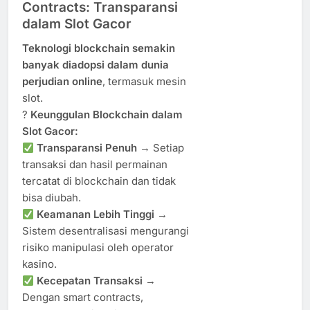
Contracts: Transparansi
dalam Slot Gacor
Teknologi blockchain semakin
banyak diadopsi dalam dunia
perjudian online
, termasuk mesin
slot.
?
Keunggulan Blockchain dalam
Slot Gacor:
Transparansi Penuh
→ Setiap
transaksi dan hasil permainan
tercatat di blockchain dan tidak
bisa diubah.
Keamanan Lebih Tinggi
→
Sistem desentralisasi mengurangi
risiko manipulasi oleh operator
kasino.
Kecepatan Transaksi
→
Dengan smart contracts,