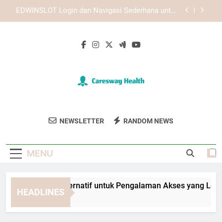
Skip
Tips Aman Sebelum Menggunakan Login
to
Edwinslot
content
Solusi Lebah4D Login Gagal di Perangkat Harian
dengan Langkah Praktis
TIARA4D Link Alternatif untuk Pengalaman Akses
yang Lebih Nyaman
EDWINSLOT Login dan Navigasi Sederhana untuk
Pengguna Online
Tips Aman Sebelum Menggunakan Login
Edwinslot
Caresway Health
Dapatkan Solusi Kesehatan Terbaik Dari
Solusi Lebah4D Login Gagal di Perangkat Harian
NEWSLETTER
RANDOM NEWS
dengan Langkah Praktis
Caresway Health.
MENU
IARA4D Link Alternatif untuk Pengalaman Akses yang Lebih 
HEADLINES
Month Ago