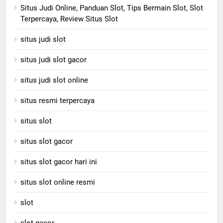
Situs Judi Online, Panduan Slot, Tips Bermain Slot, Slot
Terpercaya, Review Situs Slot
situs judi slot
situs judi slot gacor
situs judi slot online
situs resmi terpercaya
situs slot
situs slot gacor
situs slot gacor hari ini
situs slot online resmi
slot