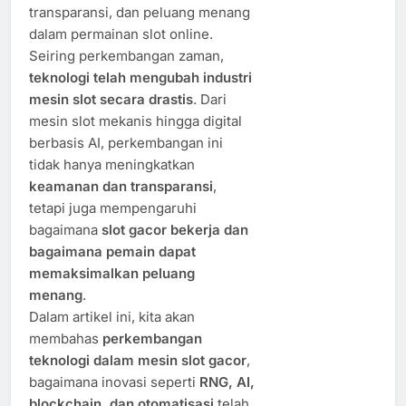
transparansi, dan peluang menang
dalam permainan slot online.
Seiring perkembangan zaman,
teknologi telah mengubah industri
mesin slot secara drastis
. Dari
mesin slot mekanis hingga digital
berbasis AI, perkembangan ini
tidak hanya meningkatkan
keamanan dan transparansi
,
tetapi juga mempengaruhi
bagaimana
slot gacor bekerja dan
bagaimana pemain dapat
memaksimalkan peluang
menang
.
Dalam artikel ini, kita akan
membahas
perkembangan
teknologi dalam mesin slot gacor
,
bagaimana inovasi seperti
RNG, AI,
blockchain, dan otomatisasi
telah