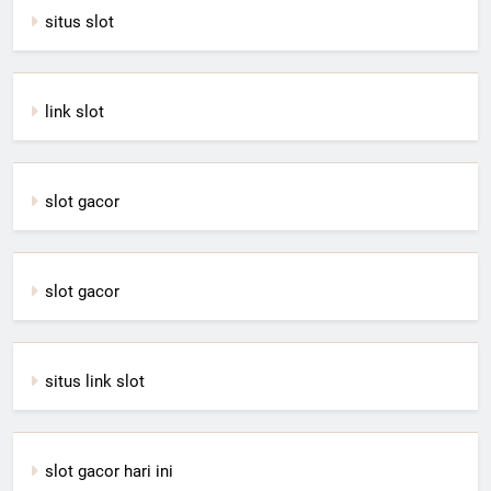
situs slot
link slot
slot gacor
slot gacor
situs link slot
slot gacor hari ini