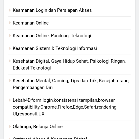
Keamanan Login dan Persiapan Akses
Keamanan Online
Keamanan Online, Panduan, Teknologi
Keamanan Sistem & Teknologi Informasi
Kesehatan Digital, Gaya Hidup Sehat, Psikologi Ringan,
Edukasi Teknologi
Kesehatan Mental, Gaming, Tips dan Trik, Kesejahteraan,
Pengembangan Diri
Lebah4D,form login,konsistensi tampilan,browser
compatibility,Chrome,Firefox,Edge,Safari,rendering
UI,responsif,UX
Olahraga, Belanja Online