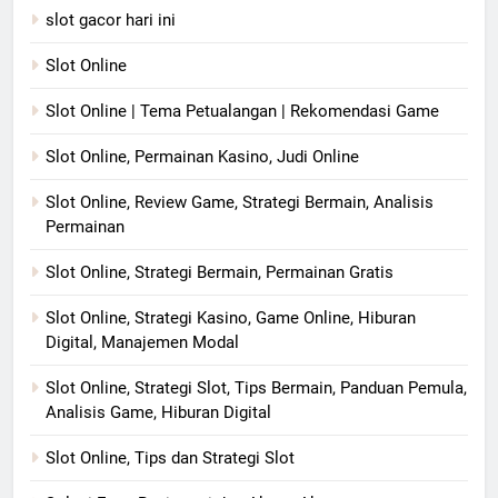
slot gacor hari ini
Slot Online
Slot Online | Tema Petualangan | Rekomendasi Game
Slot Online, Permainan Kasino, Judi Online
Slot Online, Review Game, Strategi Bermain, Analisis
Permainan
Slot Online, Strategi Bermain, Permainan Gratis
Slot Online, Strategi Kasino, Game Online, Hiburan
Digital, Manajemen Modal
Slot Online, Strategi Slot, Tips Bermain, Panduan Pemula,
Analisis Game, Hiburan Digital
Slot Online, Tips dan Strategi Slot