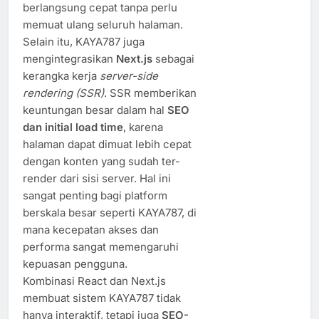
berlangsung cepat tanpa perlu
memuat ulang seluruh halaman.
Selain itu, KAYA787 juga
mengintegrasikan
Next.js
sebagai
kerangka kerja
server-side
rendering (SSR)
. SSR memberikan
keuntungan besar dalam hal
SEO
dan initial load time
, karena
halaman dapat dimuat lebih cepat
dengan konten yang sudah ter-
render dari sisi server. Hal ini
sangat penting bagi platform
berskala besar seperti KAYA787, di
mana kecepatan akses dan
performa sangat memengaruhi
kepuasan pengguna.
Kombinasi React dan Next.js
membuat sistem KAYA787 tidak
hanya interaktif, tetapi juga
SEO-