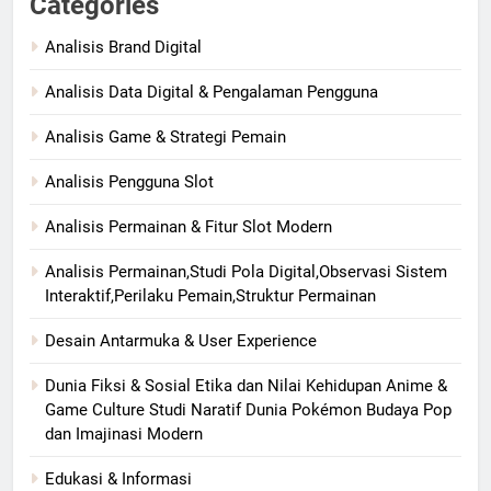
Categories
Analisis Brand Digital
Analisis Data Digital & Pengalaman Pengguna
Analisis Game & Strategi Pemain
Analisis Pengguna Slot
Analisis Permainan & Fitur Slot Modern
Analisis Permainan,Studi Pola Digital,Observasi Sistem
Interaktif,Perilaku Pemain,Struktur Permainan
Desain Antarmuka & User Experience
Dunia Fiksi & Sosial Etika dan Nilai Kehidupan Anime &
Game Culture Studi Naratif Dunia Pokémon Budaya Pop
dan Imajinasi Modern
Edukasi & Informasi