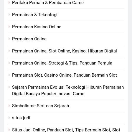
Perilaku Pemain & Pembaruan Game
Permainan & Teknologi
Permainan Kasino Online
Permainan Online
Permainan Online, Slot Online, Kasino, Hiburan Digital
Permainan Online, Strategi & Tips, Panduan Pemula
Permainan Slot, Casino Online, Panduan Bermain Slot
Sejarah Permainan Evolusi Teknologi Hiburan Permainan
Digital Budaya Populer Inovasi Game
Simbolisme Slot dan Sejarah
situs judi
Situs Judi Online, Panduan Slot, Tips Bermain Slot, Slot