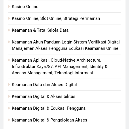
Kasino Online
Kasino Online, Slot Online, Strategi Permainan
Keamanan & Tata Kelola Data
Keamanan Akun Panduan Login Sistem Verifikasi Digital
Manajemen Akses Pengguna Edukasi Keamanan Online
Keamanan Aplikasi, Cloud-Native Architecture,
Infrastruktur Kaya787, API Management, Identity &
Access Management, Teknologi Informasi
Keamanan Data dan Akses Digital
Keamanan Digital & Aksesibilitas
Keamanan Digital & Edukasi Pengguna
Keamanan Digital & Pengelolaan Akses