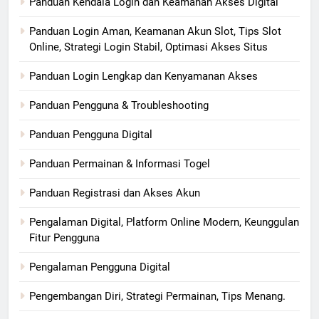
Panduan Kendala Login dan Keamanan Akses Digital
Panduan Login Aman, Keamanan Akun Slot, Tips Slot
Online, Strategi Login Stabil, Optimasi Akses Situs
Panduan Login Lengkap dan Kenyamanan Akses
Panduan Pengguna & Troubleshooting
Panduan Pengguna Digital
Panduan Permainan & Informasi Togel
Panduan Registrasi dan Akses Akun
Pengalaman Digital, Platform Online Modern, Keunggulan
Fitur Pengguna
Pengalaman Pengguna Digital
Pengembangan Diri, Strategi Permainan, Tips Menang.