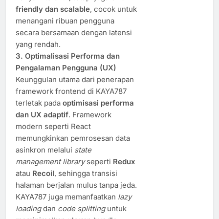
friendly dan scalable
, cocok untuk
menangani ribuan pengguna
secara bersamaan dengan latensi
yang rendah.
3. Optimalisasi Performa dan
Pengalaman Pengguna (UX)
Keunggulan utama dari penerapan
framework frontend di KAYA787
terletak pada
optimisasi performa
dan UX adaptif
. Framework
modern seperti React
memungkinkan pemrosesan data
asinkron melalui
state
management library
seperti
Redux
atau
Recoil
, sehingga transisi
halaman berjalan mulus tanpa jeda.
KAYA787 juga memanfaatkan
lazy
loading
dan
code splitting
untuk