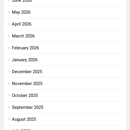
June 2026
May 2026
April 2026
March 2026
February 2026
January 2026
December 2025
November 2025
October 2025
September 2025
August 2025