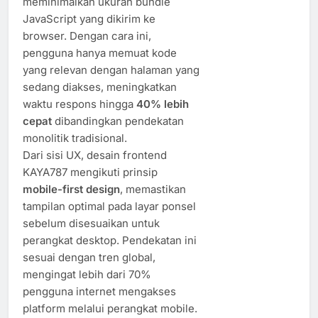
meminimalkan ukuran bundle
JavaScript yang dikirim ke
browser. Dengan cara ini,
pengguna hanya memuat kode
yang relevan dengan halaman yang
sedang diakses, meningkatkan
waktu respons hingga
40% lebih
cepat
dibandingkan pendekatan
monolitik tradisional.
Dari sisi UX, desain frontend
KAYA787 mengikuti prinsip
mobile-first design
, memastikan
tampilan optimal pada layar ponsel
sebelum disesuaikan untuk
perangkat desktop. Pendekatan ini
sesuai dengan tren global,
mengingat lebih dari 70%
pengguna internet mengakses
platform melalui perangkat mobile.