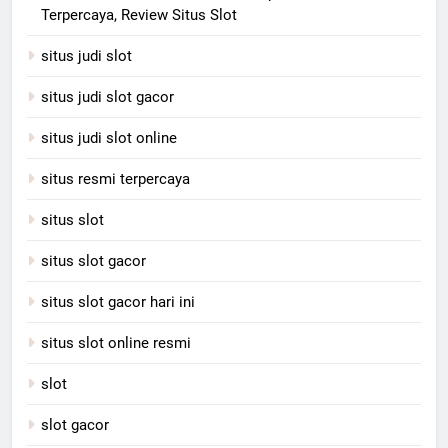
Terpercaya, Review Situs Slot
situs judi slot
situs judi slot gacor
situs judi slot online
situs resmi terpercaya
situs slot
situs slot gacor
situs slot gacor hari ini
situs slot online resmi
slot
slot gacor