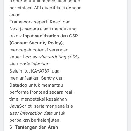
frontend untuk memastikan setiap
permintaan API diverifikasi dengan
aman.
Framework seperti React dan
Next.js secara alami mendukung
teknik
input sanitization
dan
CSP
(Content Security Policy)
,
mencegah potensi serangan
seperti
cross-site scripting (XSS)
atau
code injection
.
Selain itu, KAYA787 juga
memanfaatkan
Sentry
dan
Datadog
untuk memantau
performa frontend secara real-
time, mendeteksi kesalahan
JavaScript, serta menganalisis
user interaction data
untuk
perbaikan berkelanjutan.
6. Tantangan dan Arah