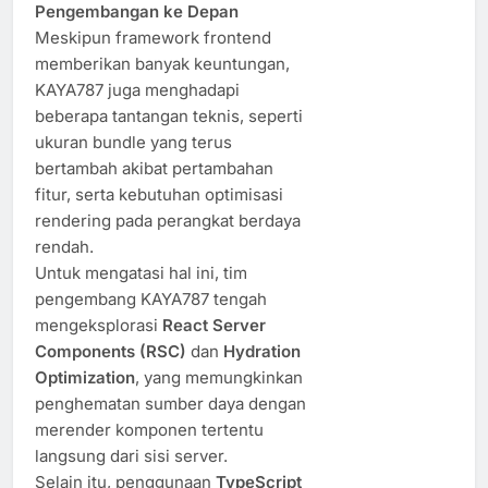
Pengembangan ke Depan
Meskipun framework frontend
memberikan banyak keuntungan,
KAYA787 juga menghadapi
beberapa tantangan teknis, seperti
ukuran bundle yang terus
bertambah akibat pertambahan
fitur, serta kebutuhan optimisasi
rendering pada perangkat berdaya
rendah.
Untuk mengatasi hal ini, tim
pengembang KAYA787 tengah
mengeksplorasi
React Server
Components (RSC)
dan
Hydration
Optimization
, yang memungkinkan
penghematan sumber daya dengan
merender komponen tertentu
langsung dari sisi server.
Selain itu, penggunaan
TypeScript