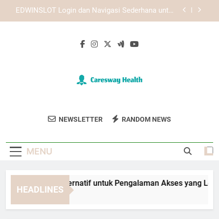
Skip
Tips Aman Sebelum Menggunakan Login
to
Edwinslot
content
Solusi Lebah4D Login Gagal di Perangkat Harian
dengan Langkah Praktis
TIARA4D Link Alternatif untuk Pengalaman Akses
yang Lebih Nyaman
EDWINSLOT Login dan Navigasi Sederhana untuk
Pengguna Online
Tips Aman Sebelum Menggunakan Login
Edwinslot
Caresway Health
Dapatkan Solusi Kesehatan Terbaik Dari
Solusi Lebah4D Login Gagal di Perangkat Harian
NEWSLETTER
RANDOM NEWS
dengan Langkah Praktis
Caresway Health.
MENU
IARA4D Link Alternatif untuk Pengalaman Akses yang Lebih 
HEADLINES
Weeks Ago