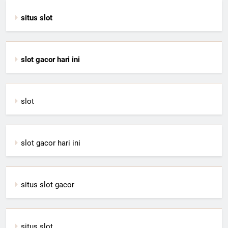
situs slot
slot gacor hari ini
slot
slot gacor hari ini
situs slot gacor
situs slot