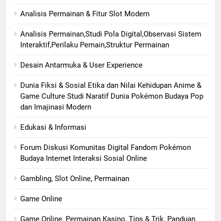
Analisis Permainan & Fitur Slot Modern
Analisis Permainan,Studi Pola Digital,Observasi Sistem
Interaktif,Perilaku Pemain,Struktur Permainan
Desain Antarmuka & User Experience
Dunia Fiksi & Sosial Etika dan Nilai Kehidupan Anime &
Game Culture Studi Naratif Dunia Pokémon Budaya Pop
dan Imajinasi Modern
Edukasi & Informasi
Forum Diskusi Komunitas Digital Fandom Pokémon
Budaya Internet Interaksi Sosial Online
Gambling, Slot Online, Permainan
Game Online
Game Online, Permainan Kasino, Tips & Trik, Panduan