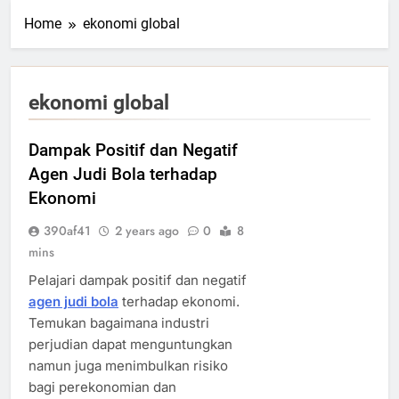
Home
ekonomi global
ekonomi global
Dampak Positif dan Negatif
Agen Judi Bola terhadap
Ekonomi
390af41
2 years ago
0
8
mins
Pelajari dampak positif dan negatif
agen judi bola
terhadap ekonomi.
Temukan bagaimana industri
perjudian dapat menguntungkan
namun juga menimbulkan risiko
bagi perekonomian dan