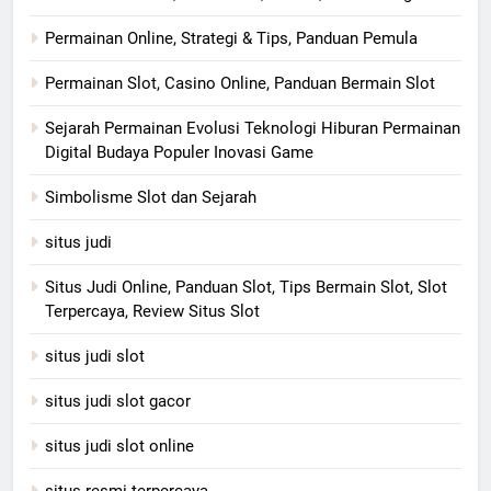
Permainan Online, Strategi & Tips, Panduan Pemula
Permainan Slot, Casino Online, Panduan Bermain Slot
Sejarah Permainan Evolusi Teknologi Hiburan Permainan
Digital Budaya Populer Inovasi Game
Simbolisme Slot dan Sejarah
situs judi
Situs Judi Online, Panduan Slot, Tips Bermain Slot, Slot
Terpercaya, Review Situs Slot
situs judi slot
situs judi slot gacor
situs judi slot online
situs resmi terpercaya