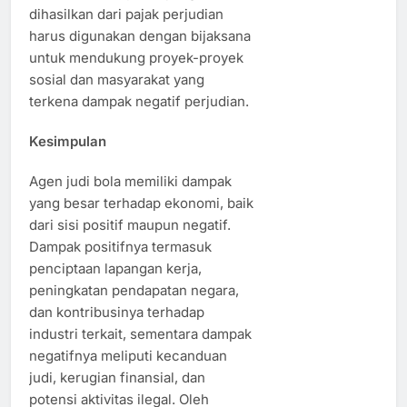
dihasilkan dari pajak perjudian
harus digunakan dengan bijaksana
untuk mendukung proyek-proyek
sosial dan masyarakat yang
terkena dampak negatif perjudian.
Kesimpulan
Agen judi bola memiliki dampak
yang besar terhadap ekonomi, baik
dari sisi positif maupun negatif.
Dampak positifnya termasuk
penciptaan lapangan kerja,
peningkatan pendapatan negara,
dan kontribusinya terhadap
industri terkait, sementara dampak
negatifnya meliputi kecanduan
judi, kerugian finansial, dan
potensi aktivitas ilegal. Oleh