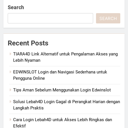
Search
SEARCH
Recent Posts
TIARA4D Link Alternatif untuk Pengalaman Akses yang
Lebih Nyaman
EDWINSLOT Login dan Navigasi Sederhana untuk
Pengguna Online
Tips Aman Sebelum Menggunakan Login Edwinslot
Solusi Lebah4D Login Gagal di Perangkat Harian dengan
Langkah Praktis
Cara Login Lebah4D untuk Akses Lebih Ringkas dan
Efektif