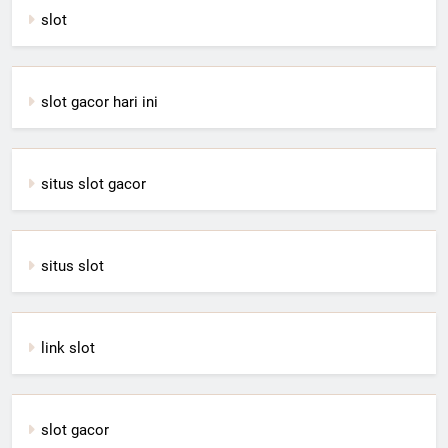
slot
slot gacor hari ini
situs slot gacor
situs slot
link slot
slot gacor