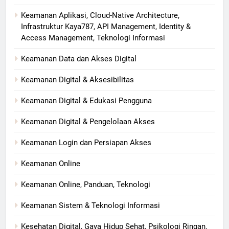
Keamanan Aplikasi, Cloud-Native Architecture,
Infrastruktur Kaya787, API Management, Identity &
Access Management, Teknologi Informasi
Keamanan Data dan Akses Digital
Keamanan Digital & Aksesibilitas
Keamanan Digital & Edukasi Pengguna
Keamanan Digital & Pengelolaan Akses
Keamanan Login dan Persiapan Akses
Keamanan Online
Keamanan Online, Panduan, Teknologi
Keamanan Sistem & Teknologi Informasi
Kesehatan Digital, Gaya Hidup Sehat, Psikologi Ringan,