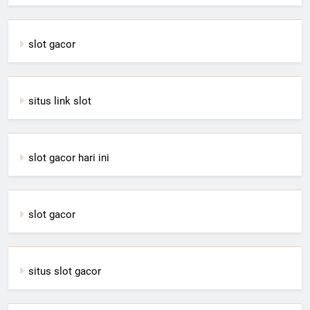
slot gacor
situs link slot
slot gacor hari ini
slot gacor
situs slot gacor