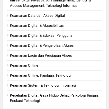
Infrastruktur Kaya787, API Management, Identity &
Access Management, Teknologi Informasi
Keamanan Data dan Akses Digital
Keamanan Digital & Aksesibilitas
Keamanan Digital & Edukasi Pengguna
Keamanan Digital & Pengelolaan Akses
Keamanan Login dan Persiapan Akses
Keamanan Online
Keamanan Online, Panduan, Teknologi
Keamanan Sistem & Teknologi Informasi
Kesehatan Digital, Gaya Hidup Sehat, Psikologi Ringan,
Edukasi Teknologi