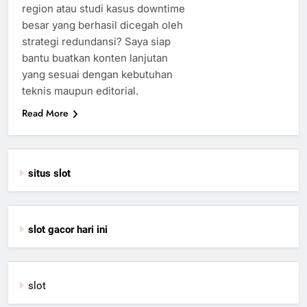
region atau studi kasus downtime
besar yang berhasil dicegah oleh
strategi redundansi? Saya siap
bantu buatkan konten lanjutan
yang sesuai dengan kebutuhan
teknis maupun editorial.
Read More
situs slot
slot gacor hari ini
slot