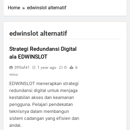
Home
edwinslot alternatif
edwinslot alternatif
Strategi Redundansi Digital
ala EDWINSLOT
390af41
1 year ago
0
6
mins
EDWINSLOT menerapkan strategi
redundansi digital untuk menjaga
kestabilan akses dan keamanan
pengguna. Pelajari pendekatan
teknisnya dalam membangun
sistem cadangan yang efisien dan
andal.