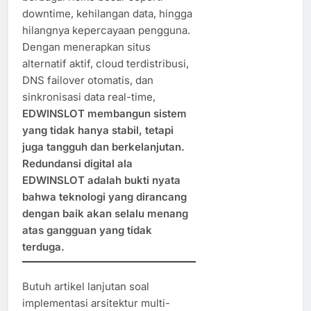
downtime, kehilangan data, hingga
hilangnya kepercayaan pengguna.
Dengan menerapkan situs
alternatif aktif, cloud terdistribusi,
DNS failover otomatis, dan
sinkronisasi data real-time,
EDWINSLOT membangun sistem
yang tidak hanya stabil, tetapi
juga tangguh dan berkelanjutan.
Redundansi digital ala
EDWINSLOT adalah bukti nyata
bahwa teknologi yang dirancang
dengan baik akan selalu menang
atas gangguan yang tidak
terduga.
Butuh artikel lanjutan soal
implementasi arsitektur multi-