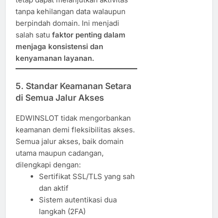
tanpa kehilangan data walaupun
berpindah domain. Ini menjadi
salah satu
faktor penting dalam
menjaga konsistensi dan
kenyamanan layanan.
5. Standar Keamanan Setara
di Semua Jalur Akses
EDWINSLOT tidak mengorbankan
keamanan demi fleksibilitas akses.
Semua jalur akses, baik domain
utama maupun cadangan,
dilengkapi dengan:
Sertifikat SSL/TLS yang sah
dan aktif
Sistem autentikasi dua
langkah (2FA)