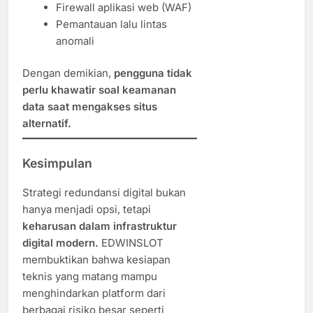
Firewall aplikasi web (WAF)
Pemantauan lalu lintas
anomali
Dengan demikian,
pengguna tidak
perlu khawatir soal keamanan
data saat mengakses situs
alternatif.
Kesimpulan
Strategi redundansi digital bukan
hanya menjadi opsi, tetapi
keharusan dalam infrastruktur
digital modern.
EDWINSLOT
membuktikan bahwa kesiapan
teknis yang matang mampu
menghindarkan platform dari
berbagai risiko besar seperti