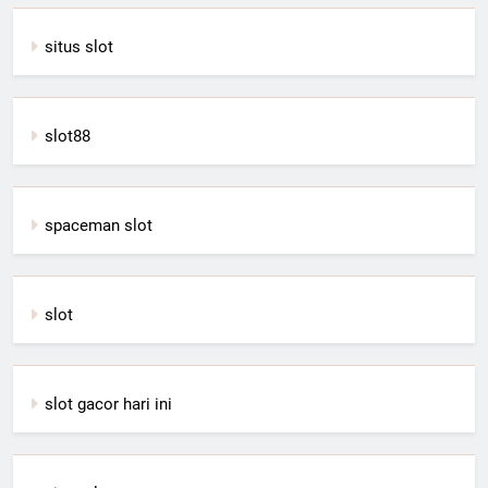
situs slot
slot88
spaceman slot
slot
slot gacor hari ini