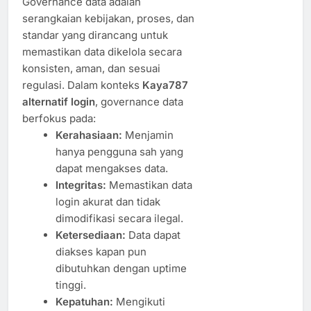
Governance data adalah
serangkaian kebijakan, proses, dan
standar yang dirancang untuk
memastikan data dikelola secara
konsisten, aman, dan sesuai
regulasi. Dalam konteks
Kaya787
alternatif login
, governance data
berfokus pada:
Kerahasiaan:
Menjamin
hanya pengguna sah yang
dapat mengakses data.
Integritas:
Memastikan data
login akurat dan tidak
dimodifikasi secara ilegal.
Ketersediaan:
Data dapat
diakses kapan pun
dibutuhkan dengan uptime
tinggi.
Kepatuhan:
Mengikuti