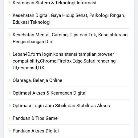
Keamanan Sistem & Teknologi Informasi
Kesehatan Digital, Gaya Hidup Sehat, Psikologi Ringan,
Edukasi Teknologi
Kesehatan Mental, Gaming, Tips dan Trik, Kesejahteraan,
Pengembangan Diri
Lebah4D,form login,konsistensi tampilan,browser
compatibility,Chrome,Firefox,Edge,Safari,rendering
UI,responsif,UX
Olahraga, Belanja Online
Optimasi Akses & Keamanan Digital
Optimasi Login Jam Sibuk dan Stabilitas Akses
Panduan & Tips Game
Panduan Akses Digital