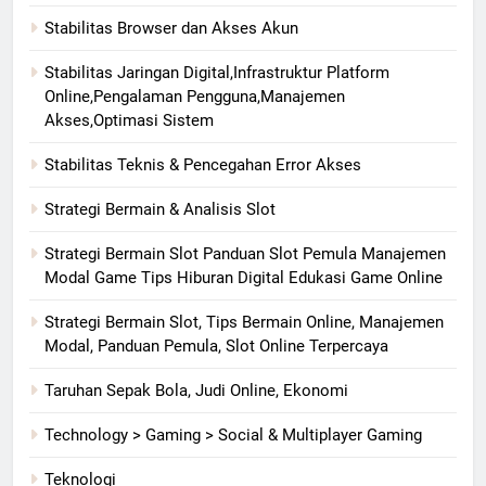
Stabilitas Browser dan Akses Akun
Stabilitas Jaringan Digital,Infrastruktur Platform
Online,Pengalaman Pengguna,Manajemen
Akses,Optimasi Sistem
Stabilitas Teknis & Pencegahan Error Akses
Strategi Bermain & Analisis Slot
Strategi Bermain Slot Panduan Slot Pemula Manajemen
Modal Game Tips Hiburan Digital Edukasi Game Online
Strategi Bermain Slot, Tips Bermain Online, Manajemen
Modal, Panduan Pemula, Slot Online Terpercaya
Taruhan Sepak Bola, Judi Online, Ekonomi
Technology > Gaming > Social & Multiplayer Gaming
Teknologi