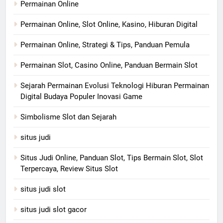
Permainan Online
Permainan Online, Slot Online, Kasino, Hiburan Digital
Permainan Online, Strategi & Tips, Panduan Pemula
Permainan Slot, Casino Online, Panduan Bermain Slot
Sejarah Permainan Evolusi Teknologi Hiburan Permainan
Digital Budaya Populer Inovasi Game
Simbolisme Slot dan Sejarah
situs judi
Situs Judi Online, Panduan Slot, Tips Bermain Slot, Slot
Terpercaya, Review Situs Slot
situs judi slot
situs judi slot gacor