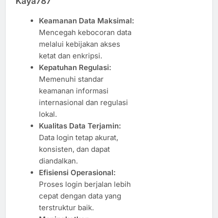
Kaya787
Keamanan Data Maksimal:
Mencegah kebocoran data
melalui kebijakan akses
ketat dan enkripsi.
Kepatuhan Regulasi:
Memenuhi standar
keamanan informasi
internasional dan regulasi
lokal.
Kualitas Data Terjamin:
Data login tetap akurat,
konsisten, dan dapat
diandalkan.
Efisiensi Operasional:
Proses login berjalan lebih
cepat dengan data yang
terstruktur baik.