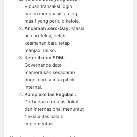
Ribuan transaksi login
harian menghasilkan log
masif yang perlu dikelola.
Ancaman Zero-Day:
Meski
ada proteksi, celah
keamanan baru tetap
menjadi risiko.
Keterlibatan SDM:
Governance data
memerlukan kesadaran
tinggi dari semua pihak
internal.
Kompleksitas Regulasi:
Perbedaan regulasi lokal
dan internasional menuntut
fleksibilitas dalam
implementasi.