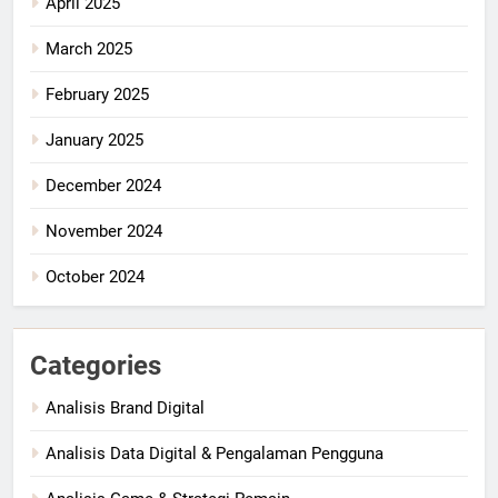
April 2025
March 2025
February 2025
January 2025
December 2024
November 2024
October 2024
Categories
Analisis Brand Digital
Analisis Data Digital & Pengalaman Pengguna