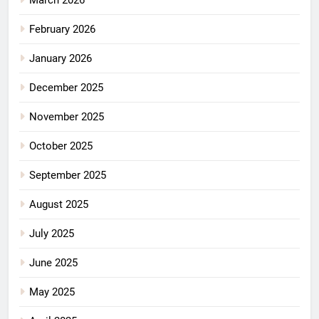
February 2026
January 2026
December 2025
November 2025
October 2025
September 2025
August 2025
July 2025
June 2025
May 2025