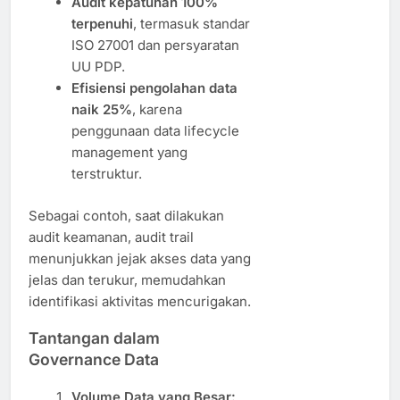
Audit kepatuhan 100%
terpenuhi
, termasuk standar
ISO 27001 dan persyaratan
UU PDP.
Efisiensi pengolahan data
naik 25%
, karena
penggunaan data lifecycle
management yang
terstruktur.
Sebagai contoh, saat dilakukan
audit keamanan, audit trail
menunjukkan jejak akses data yang
jelas dan terukur, memudahkan
identifikasi aktivitas mencurigakan.
Tantangan dalam
Governance Data
Volume Data yang Besar: