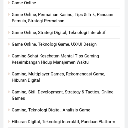
Game Online
Game Online, Permainan Kasino, Tips & Trik, Panduan
Pemula, Strategi Permainan
Game Online, Strategi Digital, Teknologi Interaktif
Game Online, Teknologi Game, UX/UI Design
Gaming Sehat Kesehatan Mental Tips Gaming
Keseimbangan Hidup Manajemen Waktu
Gaming, Multiplayer Games, Rekomendasi Game,
Hiburan Digital
Gaming, Skill Development, Strategy & Tactics, Online
Games
Gaming, Teknologi Digital, Analisis Game
Hiburan Digital, Teknologi Interaktif, Panduan Platform