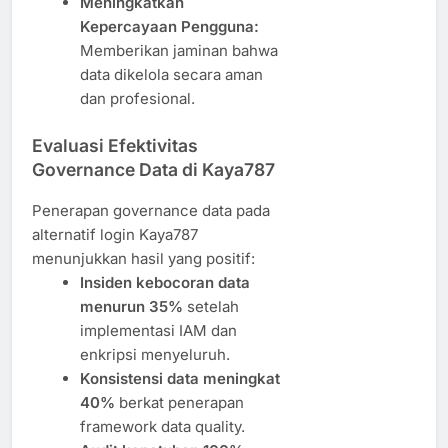
Meningkatkan
Kepercayaan Pengguna:
Memberikan jaminan bahwa
data dikelola secara aman
dan profesional.
Evaluasi Efektivitas
Governance Data di Kaya787
Penerapan governance data pada
alternatif login Kaya787
menunjukkan hasil yang positif:
Insiden kebocoran data
menurun 35%
setelah
implementasi IAM dan
enkripsi menyeluruh.
Konsistensi data meningkat
40%
berkat penerapan
framework data quality.