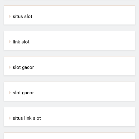
situs slot
link slot
slot gacor
slot gacor
situs link slot