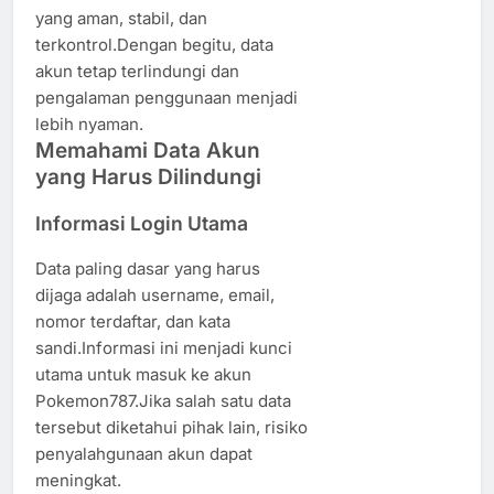
yang aman, stabil, dan
terkontrol.Dengan begitu, data
akun tetap terlindungi dan
pengalaman penggunaan menjadi
lebih nyaman.
Memahami Data Akun
yang Harus Dilindungi
Informasi Login Utama
Data paling dasar yang harus
dijaga adalah username, email,
nomor terdaftar, dan kata
sandi.Informasi ini menjadi kunci
utama untuk masuk ke akun
Pokemon787.Jika salah satu data
tersebut diketahui pihak lain, risiko
penyalahgunaan akun dapat
meningkat.