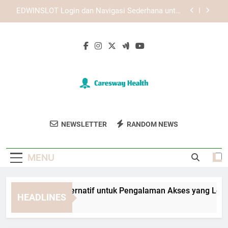
Skip
Tips Aman Sebelum Menggunakan Login
to
Edwinslot
content
Solusi Lebah4D Login Gagal di Perangkat Harian
dengan Langkah Praktis
TIARA4D Link Alternatif untuk Pengalaman Akses
yang Lebih Nyaman
EDWINSLOT Login dan Navigasi Sederhana untuk
Pengguna Online
Tips Aman Sebelum Menggunakan Login
Edwinslot
Caresway Health
Dapatkan Solusi Kesehatan Terbaik Dari
Solusi Lebah4D Login Gagal di Perangkat Harian
NEWSLETTER
RANDOM NEWS
dengan Langkah Praktis
Caresway Health.
MENU
ARA4D Link Alternatif untuk Pengalaman Akses yang Lebih 
HEADLINES
Weeks Ago