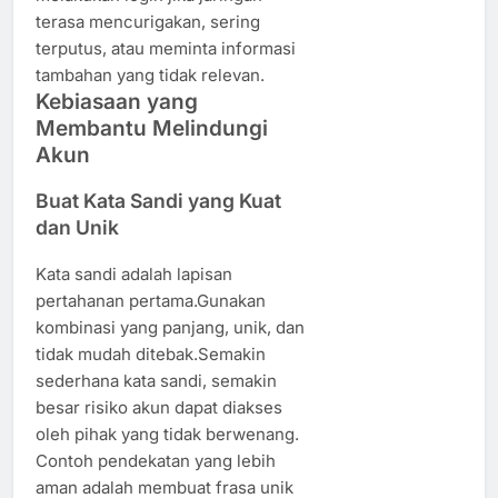
terasa mencurigakan, sering
terputus, atau meminta informasi
tambahan yang tidak relevan.
Kebiasaan yang
Membantu Melindungi
Akun
Buat Kata Sandi yang Kuat
dan Unik
Kata sandi adalah lapisan
pertahanan pertama.Gunakan
kombinasi yang panjang, unik, dan
tidak mudah ditebak.Semakin
sederhana kata sandi, semakin
besar risiko akun dapat diakses
oleh pihak yang tidak berwenang.
Contoh pendekatan yang lebih
aman adalah membuat frasa unik