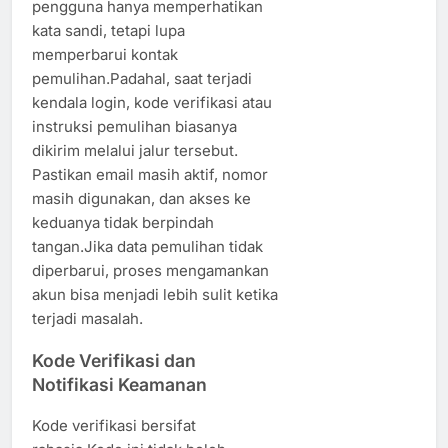
pengguna hanya memperhatikan
kata sandi, tetapi lupa
memperbarui kontak
pemulihan.Padahal, saat terjadi
kendala login, kode verifikasi atau
instruksi pemulihan biasanya
dikirim melalui jalur tersebut.
Pastikan email masih aktif, nomor
masih digunakan, dan akses ke
keduanya tidak berpindah
tangan.Jika data pemulihan tidak
diperbarui, proses mengamankan
akun bisa menjadi lebih sulit ketika
terjadi masalah.
Kode Verifikasi dan
Notifikasi Keamanan
Kode verifikasi bersifat