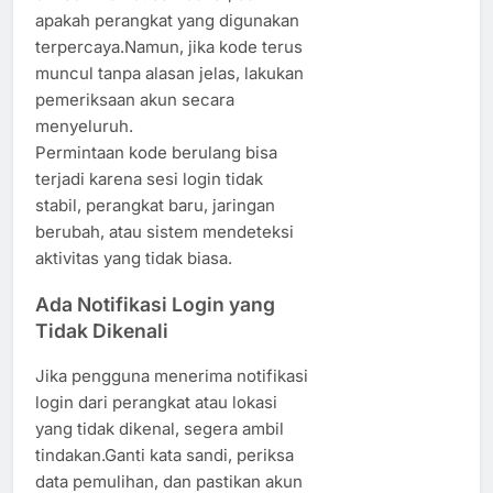
apakah perangkat yang digunakan
terpercaya.Namun, jika kode terus
muncul tanpa alasan jelas, lakukan
pemeriksaan akun secara
menyeluruh.
Permintaan kode berulang bisa
terjadi karena sesi login tidak
stabil, perangkat baru, jaringan
berubah, atau sistem mendeteksi
aktivitas yang tidak biasa.
Ada Notifikasi Login yang
Tidak Dikenali
Jika pengguna menerima notifikasi
login dari perangkat atau lokasi
yang tidak dikenal, segera ambil
tindakan.Ganti kata sandi, periksa
data pemulihan, dan pastikan akun