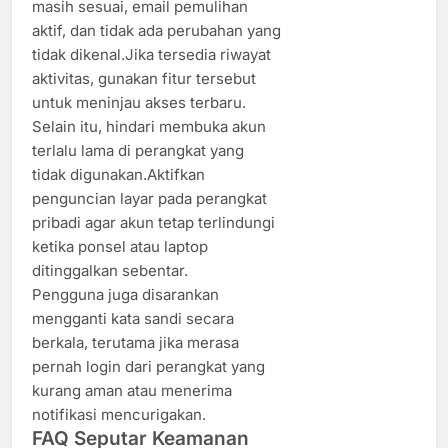
masih sesuai, email pemulihan
aktif, dan tidak ada perubahan yang
tidak dikenal.Jika tersedia riwayat
aktivitas, gunakan fitur tersebut
untuk meninjau akses terbaru.
Selain itu, hindari membuka akun
terlalu lama di perangkat yang
tidak digunakan.Aktifkan
penguncian layar pada perangkat
pribadi agar akun tetap terlindungi
ketika ponsel atau laptop
ditinggalkan sebentar.
Pengguna juga disarankan
mengganti kata sandi secara
berkala, terutama jika merasa
pernah login dari perangkat yang
kurang aman atau menerima
notifikasi mencurigakan.
FAQ Seputar Keamanan