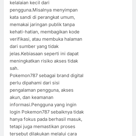
kelalaian kecil dari
pengguna.Misalnya menyimpan
kata sandi di perangkat umum,
memakai jaringan publik tanpa
kehati-hatian, membagikan kode
verifikasi, atau membuka halaman
dari sumber yang tidak
jelas.Kebiasaan seperti ini dapat
meningkatkan risiko akses tidak
sah.
Pokemon787 sebagai brand digital
perlu dipahami dari sisi
pengalaman pengguna, akses
akun, dan keamanan
informasi.Pengguna yang ingin
login Pokemon787 sebaiknya tidak
hanya fokus pada berhasil masuk,
tetapi juga memastikan proses
tersebut dilakukan melalui cara