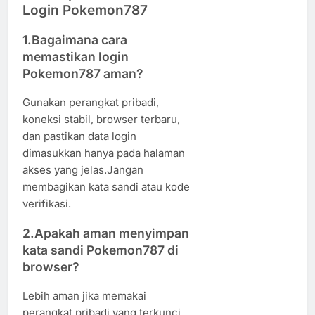
Login Pokemon787
1.Bagaimana cara
memastikan login
Pokemon787 aman?
Gunakan perangkat pribadi,
koneksi stabil, browser terbaru,
dan pastikan data login
dimasukkan hanya pada halaman
akses yang jelas.Jangan
membagikan kata sandi atau kode
verifikasi.
2.Apakah aman menyimpan
kata sandi Pokemon787 di
browser?
Lebih aman jika memakai
perangkat pribadi yang terkunci