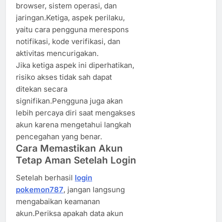
browser, sistem operasi, dan
jaringan.Ketiga, aspek perilaku,
yaitu cara pengguna merespons
notifikasi, kode verifikasi, dan
aktivitas mencurigakan.
Jika ketiga aspek ini diperhatikan,
risiko akses tidak sah dapat
ditekan secara
signifikan.Pengguna juga akan
lebih percaya diri saat mengakses
akun karena mengetahui langkah
pencegahan yang benar.
Cara Memastikan Akun
Tetap Aman Setelah Login
Setelah berhasil
login
pokemon787
, jangan langsung
mengabaikan keamanan
akun.Periksa apakah data akun