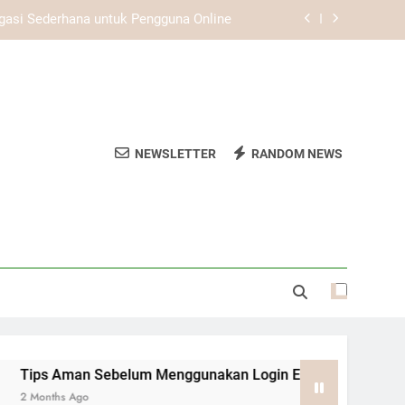
asi Sederhana untuk Pengguna Online
ebelum Menggunakan Login Edwinslot
rangkat Harian dengan Langkah Praktis
k Pengalaman Akses yang Lebih Nyaman
NEWSLETTER
RANDOM NEWS
asi Sederhana untuk Pengguna Online
ebelum Menggunakan Login Edwinslot
rangkat Harian dengan Langkah Praktis
an Sebelum Menggunakan Login Edwinslot
Solusi Leba
Ago
2 Months Ago