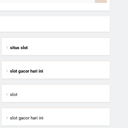
situs slot
slot gacor hari ini
slot
slot gacor hari ini