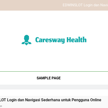
EDWINSLOT Login dan Navig
Tips Aman S
Solusi Lebah4D Login Gagal di Pe
TIARA4D Link Alternatif untu
EDWINSLOT Login dan Navig
Tips Aman S
esway Health
olusi Kesehatan Terbaik Dari Caresway Health.
Solusi Lebah4D Login Gagal di Pe
SAMPLE PAGE
n Navigasi Sederhana untuk Pengguna Online
Tips Am
2 Months 