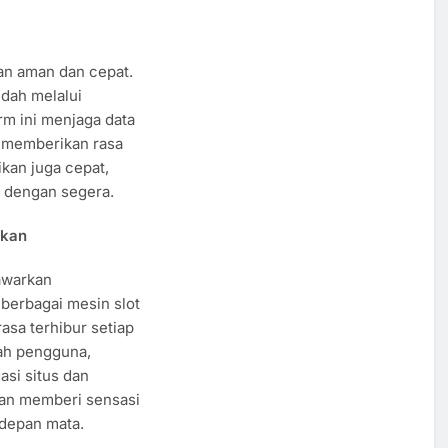
an aman dan cepat.
dah melalui
rm ini menjaga data
, memberikan rasa
kan juga cepat,
 dengan segera.
gkan
awarkan
erbagai mesin slot
sa terhibur setiap
mah pengguna,
si situs dan
ran memberi sensasi
 depan mata.