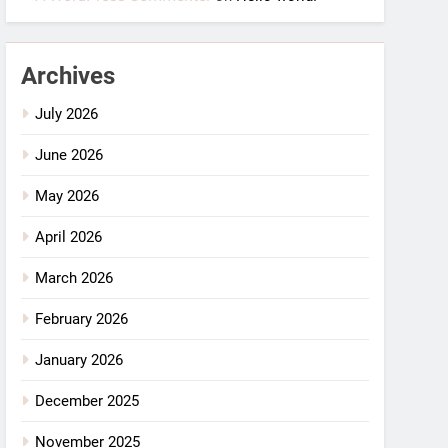
Archives
July 2026
June 2026
May 2026
April 2026
March 2026
February 2026
January 2026
December 2025
November 2025