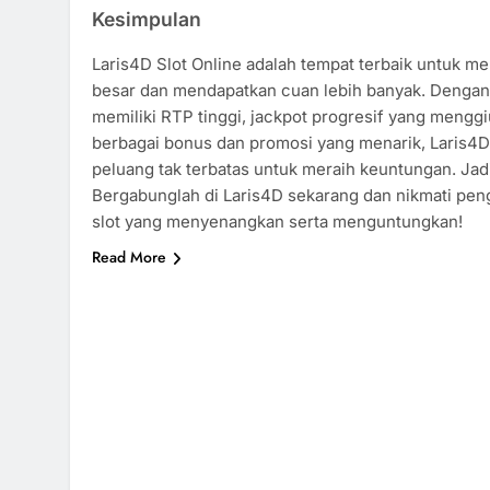
Kesimpulan
Laris4D Slot Online adalah tempat terbaik untuk 
besar dan mendapatkan cuan lebih banyak. Dengan
memiliki RTP tinggi, jackpot progresif yang menggi
berbagai bonus dan promosi yang menarik, Laris4
peluang tak terbatas untuk meraih keuntungan. Jadi
Bergabunglah di Laris4D sekarang dan nikmati pe
slot yang menyenangkan serta menguntungkan!
Read More