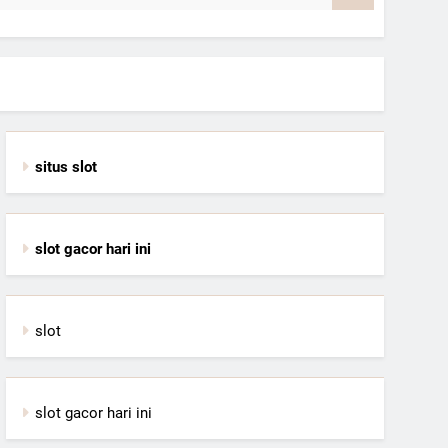
situs slot
slot gacor hari ini
slot
slot gacor hari ini