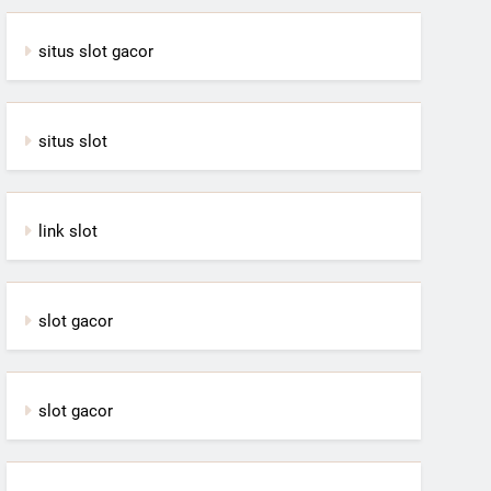
situs slot gacor
situs slot
link slot
slot gacor
slot gacor