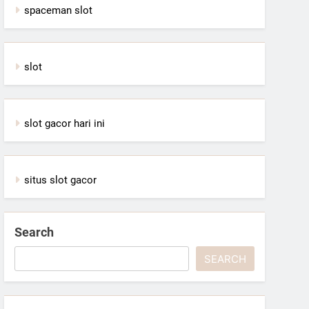
spaceman slot
slot
slot gacor hari ini
situs slot gacor
Search
SEARCH