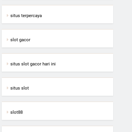
situs terpercaya
slot gacor
situs slot gacor hari ini
situs slot
slot88