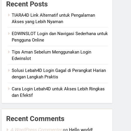
Recent Posts
TIARA4D Link Alternatif untuk Pengalaman
Akses yang Lebih Nyaman
EDWINSLOT Login dan Navigasi Sederhana untuk
Pengguna Online
Tips Aman Sebelum Menggunakan Login
Edwinslot
Solusi Lebah4D Login Gagal di Perangkat Harian
dengan Langkah Praktis
Cara Login Lebah4D untuk Akses Lebih Ringkas
dan Efektif
Recent Comments
A WordPress Commenter
on
Hello world!