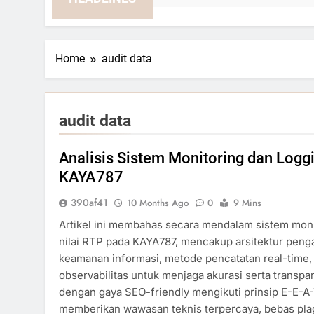
Home
audit data
audit data
Analisis Sistem Monitoring dan Loggi
KAYA787
390af41
10 Months Ago
0
9 Mins
Artikel ini membahas secara mendalam sistem moni
nilai RTP pada KAYA787, mencakup arsitektur peng
keamanan informasi, metode pencatatan real-time
observabilitas untuk menjaga akurasi serta transpa
dengan gaya SEO-friendly mengikuti prinsip E-E-A-T,
memberikan wawasan teknis terpercaya, bebas pla