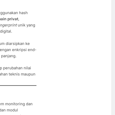
enggunakan hash
ain privat
,
ingerprint
unik yang
igital.
um diarsipkan ke
dengan enkripsi end-
 panjang.
p perubahan nilai
lahan teknis maupun
em monitoring dan
 dan modul