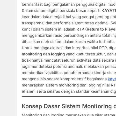
bermanfaat bagi pengalaman pengguna digital mod
Dalam sistem digital berskala besar seperti
KAYA7
keandalan data menjadi hal yang sangat penting u
transparansi dan performa sistem tetap optimal. S
kunci dalam sistem ini adalah
RTP (Return to Playe
menggambarkan rasio perbandingan antara total in
dihasilkan oleh sistem dalam kurun waktu tertentu.
Untuk menjaga akurasi dan integritas nilai RTP, dip
monitoring dan logging
yang kuat, terstruktur, dan 
tidak hanya mencatat seluruh aktivitas data secara r
juga mendeteksi potensi anomali, melakukan pelaca
memberikan visibilitas penuh terhadap kinerja sistem
menganalisis secara komprehensif bagaimana
kaya
menerapkan sistem monitoring dan logging nilai RT
efisien, serta selaras dengan standar keamanan dig
Konsep Dasar Sistem Monitoring 
Monitoring dan logging merupakan dua pilar utama