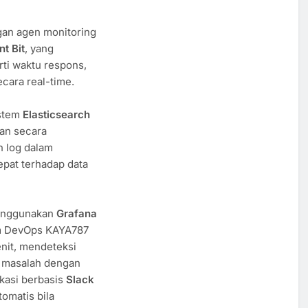
gan agen monitoring
nt Bit
, yang
ti waktu respons,
ecara real-time.
istem
Elasticsearch
pan secara
n log dalam
epat terhadap data
menggunakan
Grafana
tim DevOps KAYA787
nit, mendeteksi
r masalah dengan
ikasi berbasis
Slack
omatis bila