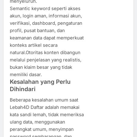
menyeluruh.
Semantic keyword seperti akses
akun, login aman, informasi akun,
verifikasi, dashboard, pengaturan
profil, pusat bantuan, dan
keamanan data dapat memperkuat
konteks artikel secara
natural.Otoritas konten dibangun
melalui penjelasan yang realistis,
bukan klaim besar yang tidak
memiliki dasar.
Kesalahan yang Perlu
Dihindari
Beberapa kesalahan umum saat
Lebah4D Daftar adalah memakai
kata sandi lemah, tidak memeriksa
ulang data, menggunakan
perangkat umum, menyimpan
password sembarangan, dan