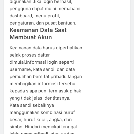
digunakan.Jika login berhasil,
pengguna dapat mulai memahami
dashboard, menu profil,
pengaturan, dan pusat bantuan.
Keamanan Data Saat
Membuat Akun
Keamanan data harus diperhatikan
sejak proses daftar
dimulai.Informasi login seperti
username, kata sandi, dan data
pemulihan bersifat pribadi.Jangan
membagikan informasi tersebut
kepada siapa pun, termasuk pihak
yang tidak jelas identitasnya.
Kata sandi sebaiknya
menggunakan kombinasi huruf
besar, huruf kecil, angka, dan
simbol.Hindari memakai tanggal
lahir, nama pribadi, atau urutan