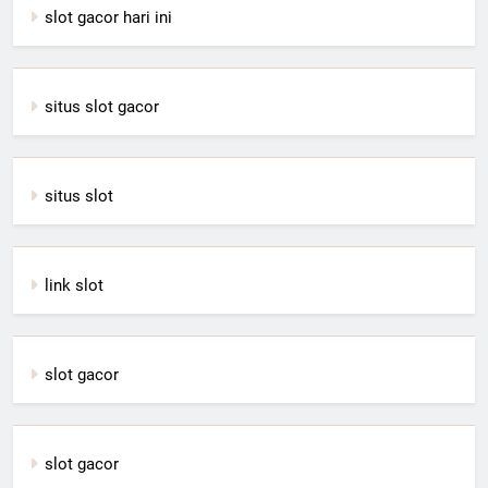
slot gacor hari ini
situs slot gacor
situs slot
link slot
slot gacor
slot gacor