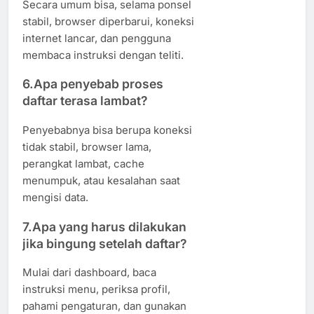
Secara umum bisa, selama ponsel
stabil, browser diperbarui, koneksi
internet lancar, dan pengguna
membaca instruksi dengan teliti.
6.Apa penyebab proses
daftar terasa lambat?
Penyebabnya bisa berupa koneksi
tidak stabil, browser lama,
perangkat lambat, cache
menumpuk, atau kesalahan saat
mengisi data.
7.Apa yang harus dilakukan
jika bingung setelah daftar?
Mulai dari dashboard, baca
instruksi menu, periksa profil,
pahami pengaturan, dan gunakan