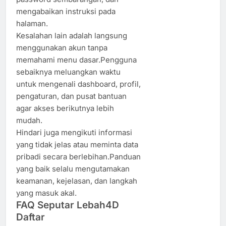
mengabaikan instruksi pada
halaman.
Kesalahan lain adalah langsung
menggunakan akun tanpa
memahami menu dasar.Pengguna
sebaiknya meluangkan waktu
untuk mengenali dashboard, profil,
pengaturan, dan pusat bantuan
agar akses berikutnya lebih
mudah.
Hindari juga mengikuti informasi
yang tidak jelas atau meminta data
pribadi secara berlebihan.Panduan
yang baik selalu mengutamakan
keamanan, kejelasan, dan langkah
yang masuk akal.
FAQ Seputar Lebah4D
Daftar