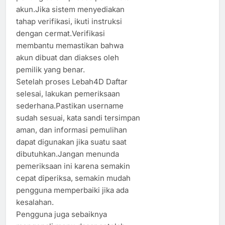
akun.Jika sistem menyediakan
tahap verifikasi, ikuti instruksi
dengan cermat.Verifikasi
membantu memastikan bahwa
akun dibuat dan diakses oleh
pemilik yang benar.
Setelah proses Lebah4D Daftar
selesai, lakukan pemeriksaan
sederhana.Pastikan username
sudah sesuai, kata sandi tersimpan
aman, dan informasi pemulihan
dapat digunakan jika suatu saat
dibutuhkan.Jangan menunda
pemeriksaan ini karena semakin
cepat diperiksa, semakin mudah
pengguna memperbaiki jika ada
kesalahan.
Pengguna juga sebaiknya