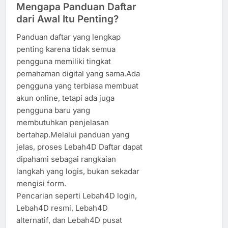
Mengapa Panduan Daftar
dari Awal Itu Penting?
Panduan daftar yang lengkap
penting karena tidak semua
pengguna memiliki tingkat
pemahaman digital yang sama.Ada
pengguna yang terbiasa membuat
akun online, tetapi ada juga
pengguna baru yang
membutuhkan penjelasan
bertahap.Melalui panduan yang
jelas, proses Lebah4D Daftar dapat
dipahami sebagai rangkaian
langkah yang logis, bukan sekadar
mengisi form.
Pencarian seperti Lebah4D login,
Lebah4D resmi, Lebah4D
alternatif, dan Lebah4D pusat