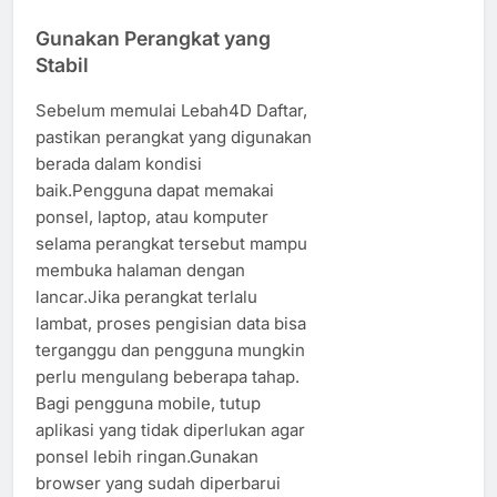
Gunakan Perangkat yang
Stabil
Sebelum memulai Lebah4D Daftar,
pastikan perangkat yang digunakan
berada dalam kondisi
baik.Pengguna dapat memakai
ponsel, laptop, atau komputer
selama perangkat tersebut mampu
membuka halaman dengan
lancar.Jika perangkat terlalu
lambat, proses pengisian data bisa
terganggu dan pengguna mungkin
perlu mengulang beberapa tahap.
Bagi pengguna mobile, tutup
aplikasi yang tidak diperlukan agar
ponsel lebih ringan.Gunakan
browser yang sudah diperbarui