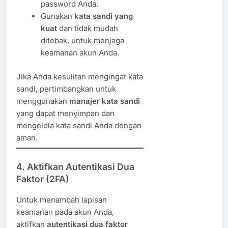
password Anda.
Gunakan
kata sandi yang
kuat
dan tidak mudah
ditebak, untuk menjaga
keamanan akun Anda.
Jika Anda kesulitan mengingat kata
sandi, pertimbangkan untuk
menggunakan
manajer kata sandi
yang dapat menyimpan dan
mengelola kata sandi Anda dengan
aman.
4. Aktifkan Autentikasi Dua
Faktor (2FA)
Untuk menambah lapisan
keamanan pada akun Anda,
aktifkan
autentikasi dua faktor