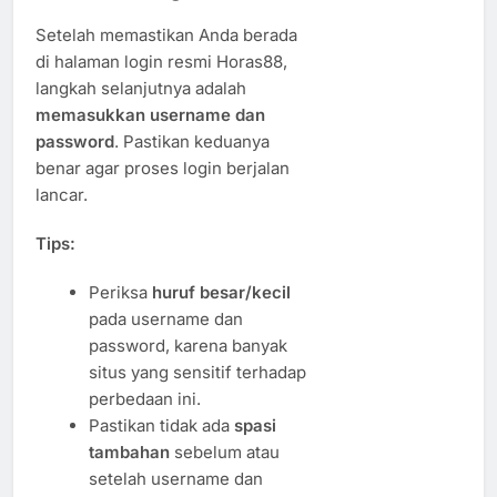
Setelah memastikan Anda berada
di halaman login resmi Horas88,
langkah selanjutnya adalah
memasukkan username dan
password
. Pastikan keduanya
benar agar proses login berjalan
lancar.
Tips:
Periksa
huruf besar/kecil
pada username dan
password, karena banyak
situs yang sensitif terhadap
perbedaan ini.
Pastikan tidak ada
spasi
tambahan
sebelum atau
setelah username dan