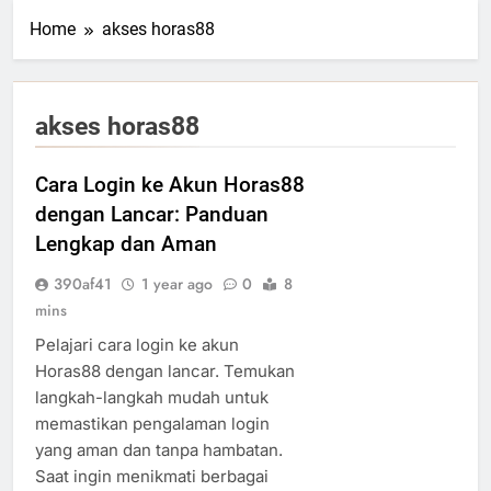
Home
akses horas88
akses horas88
Cara Login ke Akun Horas88
dengan Lancar: Panduan
Lengkap dan Aman
390af41
1 year ago
0
8
mins
Pelajari cara login ke akun
Horas88 dengan lancar. Temukan
langkah-langkah mudah untuk
memastikan pengalaman login
yang aman dan tanpa hambatan.
Saat ingin menikmati berbagai