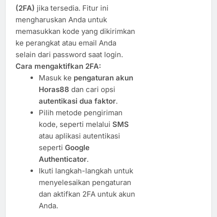
(2FA)
jika tersedia. Fitur ini
mengharuskan Anda untuk
memasukkan kode yang dikirimkan
ke perangkat atau email Anda
selain dari password saat login.
Cara mengaktifkan 2FA:
Masuk ke
pengaturan akun
Horas88
dan cari opsi
autentikasi dua faktor
.
Pilih metode pengiriman
kode, seperti melalui
SMS
atau aplikasi autentikasi
seperti
Google
Authenticator
.
Ikuti langkah-langkah untuk
menyelesaikan pengaturan
dan aktifkan 2FA untuk akun
Anda.