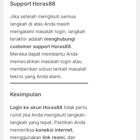
Support Horas88
Jika setelah mengikuti semua
langkah di atas Anda masih
mengalami masalah login, langkah
terakhir adalah
menghubungi
customer support Horas88
.
Mereka dapat membantu Anda
memecahkan masalah login atau
memberikan solusi terkait masalah
teknis yang Anda alami.
Kesimpulan
Login ke akun Horas88
tidak perlu
rumit jika Anda mengikuti langkah-
langkah yang tepat. Pastikan Anda
memeriksa
koneksi internet
,
menggunakan
link resmi
, dan