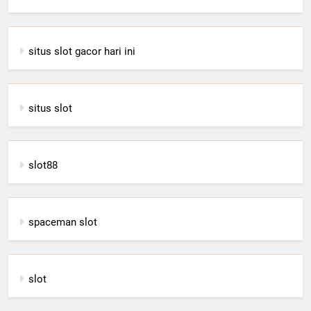
situs slot gacor hari ini
situs slot
slot88
spaceman slot
slot