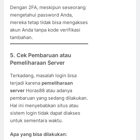
Dengan 2FA, meskipun seseorang
mengetahui password Anda,
mereka tetap tidak bisa mengakses
akun Anda tanpa kode verifikasi
tambahan.
5. Cek Pembaruan atau
Pemeliharaan Server
Terkadang, masalah login bisa
terjadi karena
pemeliharaan
server
Horas88 atau adanya
pembaruan yang sedang dilakukan.
Hal ini menyebabkan situs atau
sistem login tidak dapat diakses
untuk sementara waktu.
Apa yang bisa dilakukan: