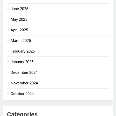
June 2025
May 2025
April 2025
March 2025
February 2025
January 2025
December 2024
November 2024
October 2024
Categories