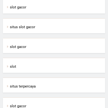
slot gacor
situs slot gacor
slot gacor
slot
situs terpercaya
slot gacor