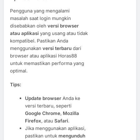
Pengguna yang mengalami
masalah saat login mungkin
disebabkan oleh
versi browser
atau aplikasi
yang usang atau tidak
kompatibel. Pastikan Anda
menggunakan
versi terbaru
dari
browser atau aplikasi Horas88
untuk memastikan performa yang
optimal.
Tips:
Update browser
Anda ke
versi terbaru, seperti
Google Chrome
,
Mozilla
Firefox
, atau
Safari
.
Jika menggunakan aplikasi,
pastikan untuk
mengunduh