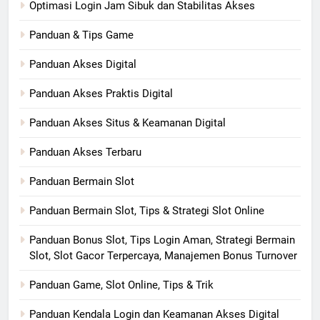
Optimasi Login Jam Sibuk dan Stabilitas Akses
Panduan & Tips Game
Panduan Akses Digital
Panduan Akses Praktis Digital
Panduan Akses Situs & Keamanan Digital
Panduan Akses Terbaru
Panduan Bermain Slot
Panduan Bermain Slot, Tips & Strategi Slot Online
Panduan Bonus Slot, Tips Login Aman, Strategi Bermain
Slot, Slot Gacor Terpercaya, Manajemen Bonus Turnover
Panduan Game, Slot Online, Tips & Trik
Panduan Kendala Login dan Keamanan Akses Digital