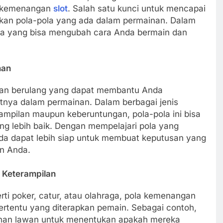
h kemenangan
slot
. Salah satu kunci untuk mencapai
kan pola-pola yang ada dalam permainan. Dalam
pola yang bisa mengubah cara Anda bermain dan
nan
dian berulang yang dapat membantu Anda
utnya dalam permainan. Dalam berbagai jenis
ampilan maupun keberuntungan, pola-pola ini bisa
ng lebih baik. Dengan mempelajari pola yang
da dapat lebih siap untuk membuat keputusan yang
n Anda.
 Keterampilan
ti poker, catur, atau olahraga, pola kemenangan
 tertentu yang diterapkan pemain. Sebagai contoh,
uhan lawan untuk menentukan apakah mereka