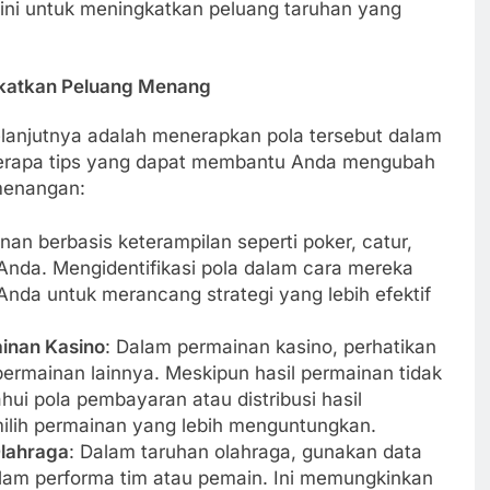
 ini untuk meningkatkan peluang taruhan yang
gkatkan Peluang Menang
elanjutnya adalah menerapkan pola tersebut dalam
eberapa tips yang dapat membantu Anda mengubah
menangan:
nan berbasis keterampilan seperti poker, catur,
Anda. Mengidentifikasi pola dalam cara mereka
nda untuk merancang strategi yang lebih efektif
inan Kasino
: Dalam permainan kasino, perhatikan
permainan lainnya. Meskipun hasil permainan tidak
hui pola pembayaran atau distribusi hasil
lih permainan yang lebih menguntungkan.
Olahraga
: Dalam taruhan olahraga, gunakan data
dalam performa tim atau pemain. Ini memungkinkan