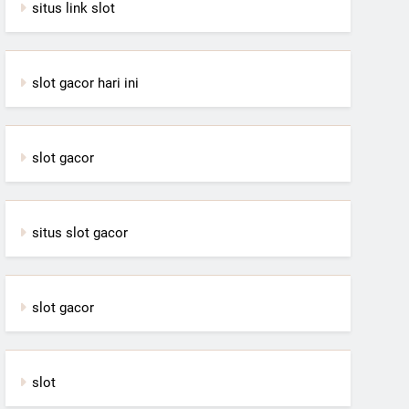
situs link slot
slot gacor hari ini
slot gacor
situs slot gacor
slot gacor
slot