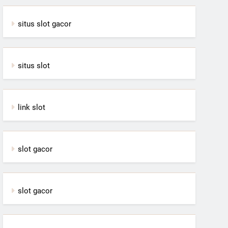
situs slot gacor
situs slot
link slot
slot gacor
slot gacor