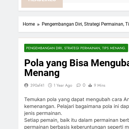
Home
Pengembangan Diri, Strategi Permainan, 
PENGEMBANGAN DIRI, STRATEGI PERMAINAN, TIPS MENANG.
Pola yang Bisa Mengub
Menang
0
390af41
1 Year Ago
9 Mins
Temukan pola yang dapat mengubah cara An
kemenangan. Pelajari bagaimana pola ini d
jenis permainan.
Setiap pemain, baik itu dalam permainan ber
permainan berbasis keberuntungan seperti mes