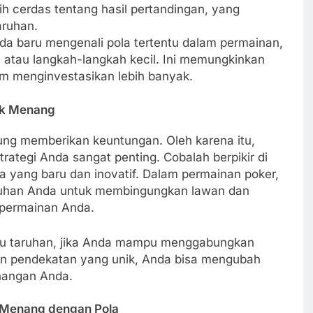
h cerdas tentang hasil pertandingan, yang
aruhan.
nda baru mengenali pola tertentu dalam permainan,
il atau langkah-langkah kecil. Ini memungkinkan
um menginvestasikan lebih banyak.
uk Menang
gsung memberikan keuntungan. Oleh karena itu,
rategi Anda sangat penting. Cobalah berpikir di
a yang baru dan inovatif. Dalam permainan poker,
ruhan Anda untuk membingungkan lawan dan
permainan Anda.
au taruhan, jika Anda mampu menggabungkan
gan pendekatan yang unik, Anda bisa mengubah
nangan Anda.
 Menang dengan Pola