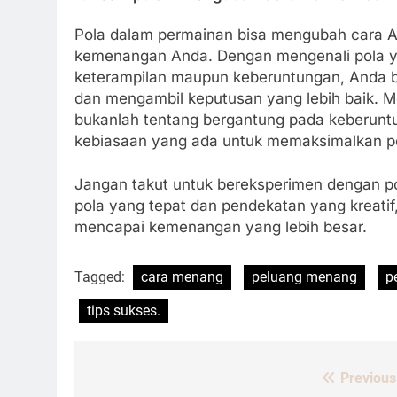
Pola dalam permainan bisa mengubah cara 
kemenangan Anda. Dengan mengenali pola ya
keterampilan maupun keberuntungan, Anda b
dan mengambil keputusan yang lebih baik.
bukanlah tentang bergantung pada keberunt
kebiasaan yang ada untuk memaksimalkan p
Jangan takut untuk bereksperimen dengan p
pola yang tepat dan pendekatan yang kreat
mencapai kemenangan yang lebih besar.
Tagged:
cara menang
peluang menang
p
tips sukses.
Previous
Post