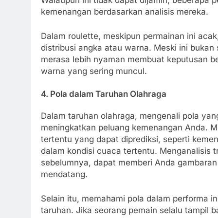
Walaupun ini tidak dapat dijamin, beberapa 
kemenangan berdasarkan analisis mereka.
Dalam roulette, meskipun permainan ini acak
distribusi angka atau warna. Meski ini bukan
merasa lebih nyaman membuat keputusan berd
warna yang sering muncul.
4.
Pola dalam Taruhan Olahraga
Dalam taruhan olahraga, mengenali pola yang
meningkatkan peluang kemenangan Anda. Mis
tertentu yang dapat diprediksi, seperti kemen
dalam kondisi cuaca tertentu. Menganalisis t
sebelumnya, dapat memberi Anda gambaran te
mendatang.
Selain itu, memahami pola dalam performa i
taruhan. Jika seorang pemain selalu tampil 