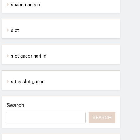
spaceman slot
slot
slot gacor hari ini
situs slot gacor
Search
SEARCH