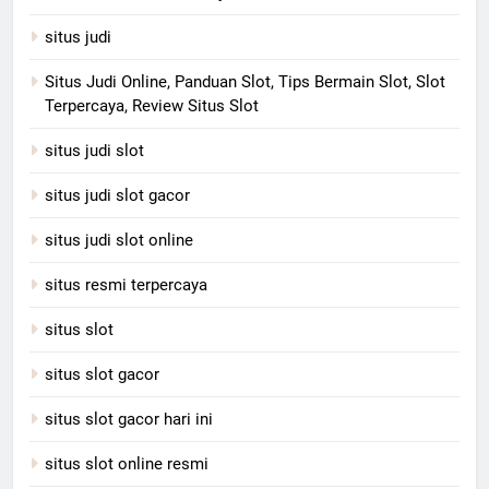
situs judi
Situs Judi Online, Panduan Slot, Tips Bermain Slot, Slot
Terpercaya, Review Situs Slot
situs judi slot
situs judi slot gacor
situs judi slot online
situs resmi terpercaya
situs slot
situs slot gacor
situs slot gacor hari ini
situs slot online resmi