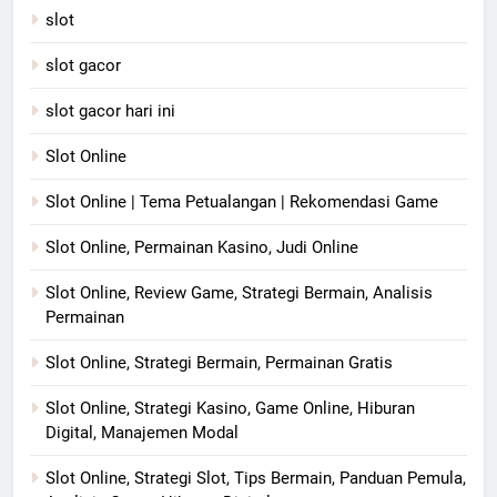
slot
slot gacor
slot gacor hari ini
Slot Online
Slot Online | Tema Petualangan | Rekomendasi Game
Slot Online, Permainan Kasino, Judi Online
Slot Online, Review Game, Strategi Bermain, Analisis
Permainan
Slot Online, Strategi Bermain, Permainan Gratis
Slot Online, Strategi Kasino, Game Online, Hiburan
Digital, Manajemen Modal
Slot Online, Strategi Slot, Tips Bermain, Panduan Pemula,