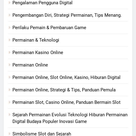
Pengalaman Pengguna Digital
Pengembangan Diri, Strategi Permainan, Tips Menang.
Perilaku Pemain & Pembaruan Game
Permainan & Teknologi
Permainan Kasino Online
Permainan Online
Permainan Online, Slot Online, Kasino, Hiburan Digital
Permainan Online, Strategi & Tips, Panduan Pemula
Permainan Slot, Casino Online, Panduan Bermain Slot
Sejarah Permainan Evolusi Teknologi Hiburan Permainan
Digital Budaya Populer Inovasi Game
Simbolisme Slot dan Sejarah