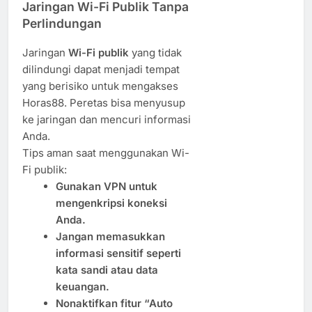
Jaringan Wi-Fi Publik Tanpa
Perlindungan
Jaringan
Wi-Fi publik
yang tidak
dilindungi dapat menjadi tempat
yang berisiko untuk mengakses
Horas88. Peretas bisa menyusup
ke jaringan dan mencuri informasi
Anda.
Tips aman saat menggunakan Wi-
Fi publik:
Gunakan VPN untuk
mengenkripsi koneksi
Anda.
Jangan memasukkan
informasi sensitif seperti
kata sandi atau data
keuangan.
Nonaktifkan fitur “Auto