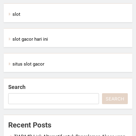
slot
slot gacor hari ini
situs slot gacor
Search
SEARCH
Recent Posts