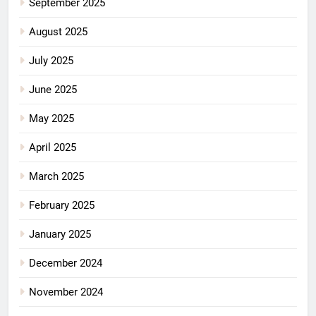
September 2025
August 2025
July 2025
June 2025
May 2025
April 2025
March 2025
February 2025
January 2025
December 2024
November 2024