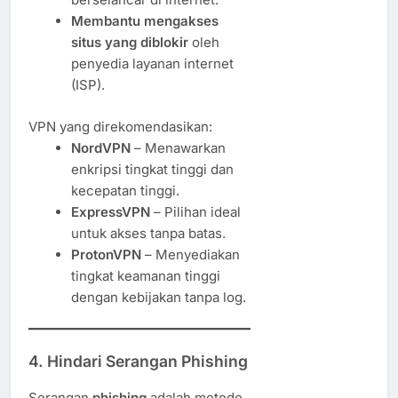
Membantu mengakses
situs yang diblokir
oleh
penyedia layanan internet
(ISP).
VPN yang direkomendasikan:
NordVPN
– Menawarkan
enkripsi tingkat tinggi dan
kecepatan tinggi.
ExpressVPN
– Pilihan ideal
untuk akses tanpa batas.
ProtonVPN
– Menyediakan
tingkat keamanan tinggi
dengan kebijakan tanpa log.
4. Hindari Serangan Phishing
Serangan
phishing
adalah metode