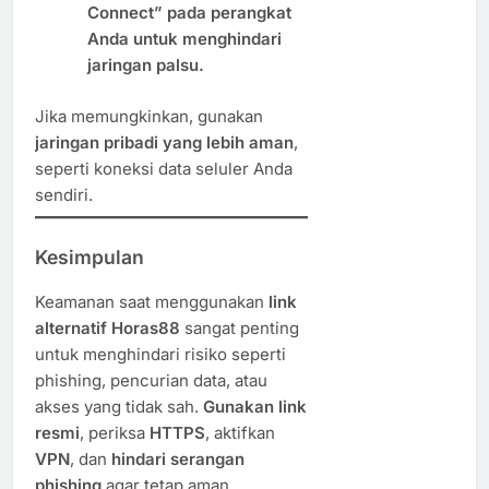
Connect” pada perangkat
Anda untuk menghindari
jaringan palsu.
Jika memungkinkan, gunakan
jaringan pribadi yang lebih aman
,
seperti koneksi data seluler Anda
sendiri.
Kesimpulan
Keamanan saat menggunakan
link
alternatif Horas88
sangat penting
untuk menghindari risiko seperti
phishing, pencurian data, atau
akses yang tidak sah.
Gunakan link
resmi
, periksa
HTTPS
, aktifkan
VPN
, dan
hindari serangan
phishing
agar tetap aman.