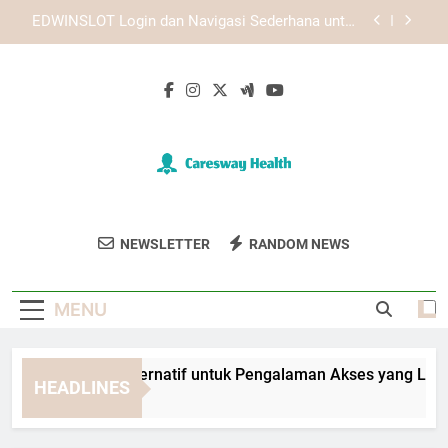
Skip
Tips Aman Sebelum Menggunakan Login
to
Edwinslot
content
Solusi Lebah4D Login Gagal di Perangkat Harian
dengan Langkah Praktis
TIARA4D Link Alternatif untuk Pengalaman Akses
yang Lebih Nyaman
EDWINSLOT Login dan Navigasi Sederhana untuk
Pengguna Online
Tips Aman Sebelum Menggunakan Login
Edwinslot
Caresway Health
Dapatkan Solusi Kesehatan Terbaik Dari
Solusi Lebah4D Login Gagal di Perangkat Harian
NEWSLETTER
RANDOM NEWS
dengan Langkah Praktis
Caresway Health.
MENU
IARA4D Link Alternatif untuk Pengalaman Akses yang Lebih 
HEADLINES
Month Ago