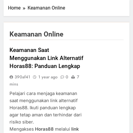
Home
Keamanan Online
Keamanan Online
Keamanan Saat
Menggunakan Link Alternatif
Horas88: Panduan Lengkap
390af41
1 year ago
0
7
mins
Pelajari cara menjaga keamanan
saat menggunakan link alternatif
Horas88. Ikuti panduan lengkap
agar tetap aman dan terhindar dari
risiko siber.
Mengakses
Horas88
melalui
link