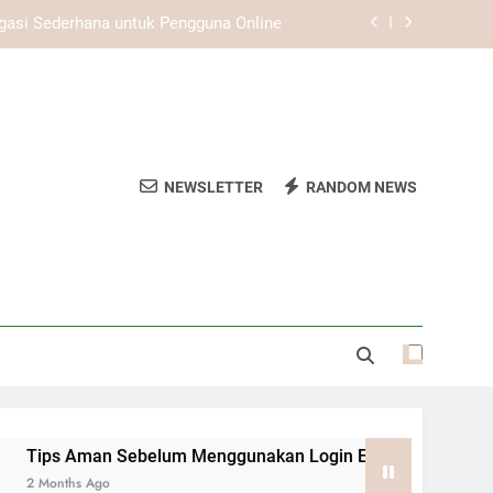
asi Sederhana untuk Pengguna Online
ebelum Menggunakan Login Edwinslot
rangkat Harian dengan Langkah Praktis
k Pengalaman Akses yang Lebih Nyaman
NEWSLETTER
RANDOM NEWS
asi Sederhana untuk Pengguna Online
ebelum Menggunakan Login Edwinslot
rangkat Harian dengan Langkah Praktis
an Sebelum Menggunakan Login Edwinslot
Solusi Leba
Ago
2 Months Ago