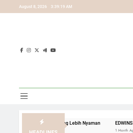
Skip
August 8, 2026
3:39:20 AM
to
content
Car
Dapatkan S
ngalaman Akses yang Lebih Nyaman
EDWINSLOT Login da
1 Month Ago
HEADLINES