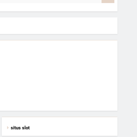
situs slot