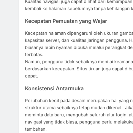
Kualitas navigasi juga dapat dilihat dari kemampu
kembali ke halaman sebelumnya tanpa kehilangan k
Kecepatan Pemuatan yang Wajar
Kecepatan halaman dipengaruhi oleh ukuran gamba
kapasitas server, dan kualitas jaringan pengguna. 
biasanya lebih nyaman dibuka melalui perangkat de
terbatas.
Namun, pengguna tidak sebaiknya menilai keaman
berdasarkan kecepatan. Situs tiruan juga dapat dib
cepat.
Konsistensi Antarmuka
Perubahan kecil pada desain merupakan hal yang no
struktur utama sebaiknya tetap mudah dikenali. Jika
meminta data baru, mengubah seluruh alur login, 
navigasi yang tidak biasa, pengguna perlu melaku
tambahan.