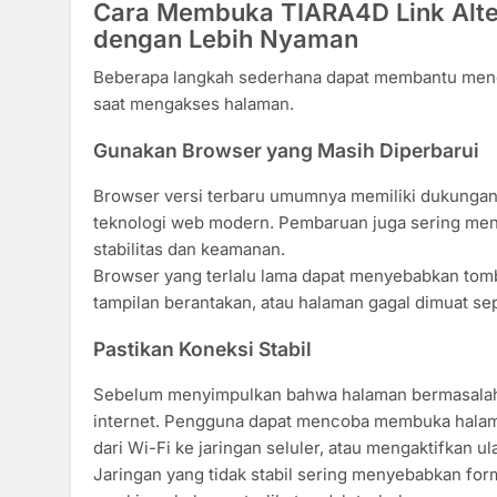
Cara Membuka TIARA4D Link Alte
dengan Lebih Nyaman
Beberapa langkah sederhana dapat membantu men
saat mengakses halaman.
Gunakan Browser yang Masih Diperbarui
Browser versi terbaru umumnya memiliki dukungan 
teknologi web modern. Pembaruan juga sering me
stabilitas dan keamanan.
Browser yang terlalu lama dapat menyebabkan tomb
tampilan berantakan, atau halaman gagal dimuat s
Pastikan Koneksi Stabil
Sebelum menyimpulkan bahwa halaman bermasalah,
internet. Pengguna dapat mencoba membuka halama
dari Wi-Fi ke jaringan seluler, atau mengaktifkan ul
Jaringan yang tidak stabil sering menyebabkan form