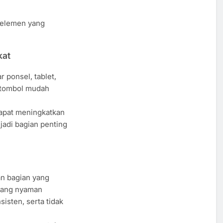
 elemen yang
kat
 ponsel, tablet,
 tombol mudah
dapat meningkatkan
njadi bagian penting
n bagian yang
 yang nyaman
isten, serta tidak