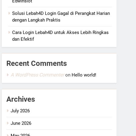
Edwinslot
Solusi Lebah4D Login Gagal di Perangkat Harian
dengan Langkah Praktis
Cara Login Lebah4D untuk Akses Lebih Ringkas
dan Efektif
Recent Comments
A WordPress Commenter
on
Hello world!
Archives
July 2026
June 2026
May 2026