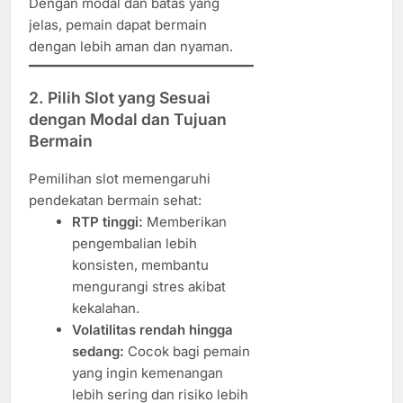
Dengan modal dan batas yang
jelas, pemain dapat bermain
dengan lebih aman dan nyaman.
2. Pilih Slot yang Sesuai
dengan Modal dan Tujuan
Bermain
Pemilihan slot memengaruhi
pendekatan bermain sehat:
RTP tinggi:
Memberikan
pengembalian lebih
konsisten, membantu
mengurangi stres akibat
kekalahan.
Volatilitas rendah hingga
sedang:
Cocok bagi pemain
yang ingin kemenangan
lebih sering dan risiko lebih