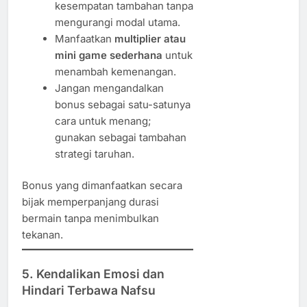
kesempatan tambahan tanpa
mengurangi modal utama.
Manfaatkan
multiplier atau
mini game sederhana
untuk
menambah kemenangan.
Jangan mengandalkan
bonus sebagai satu-satunya
cara untuk menang;
gunakan sebagai tambahan
strategi taruhan.
Bonus yang dimanfaatkan secara
bijak memperpanjang durasi
bermain tanpa menimbulkan
tekanan.
5. Kendalikan Emosi dan
Hindari Terbawa Nafsu