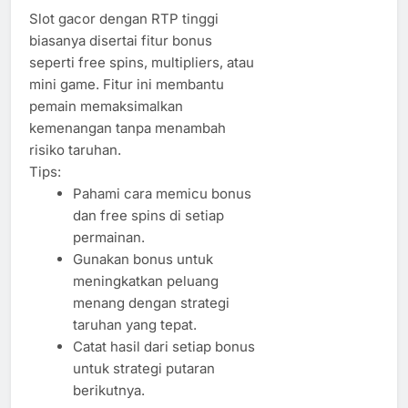
Slot gacor dengan RTP tinggi
biasanya disertai fitur bonus
seperti free spins, multipliers, atau
mini game. Fitur ini membantu
pemain memaksimalkan
kemenangan tanpa menambah
risiko taruhan.
Tips:
Pahami cara memicu bonus
dan free spins di setiap
permainan.
Gunakan bonus untuk
meningkatkan peluang
menang dengan strategi
taruhan yang tepat.
Catat hasil dari setiap bonus
untuk strategi putaran
berikutnya.