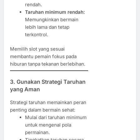
rendah.
Taruhan minimum rendah:
Memungkinkan bermain
lebih lama dan tetap
terkontrol.
Memilih slot yang sesuai
membantu pemain fokus pada
hiburan tanpa tekanan berlebihan.
3. Gunakan Strategi Taruhan
yang Aman
Strategi taruhan memainkan peran
penting dalam bermain sehat:
Mulai dari taruhan minimum
untuk mengenal pola
permainan.
Tingkatkan taruhan secara