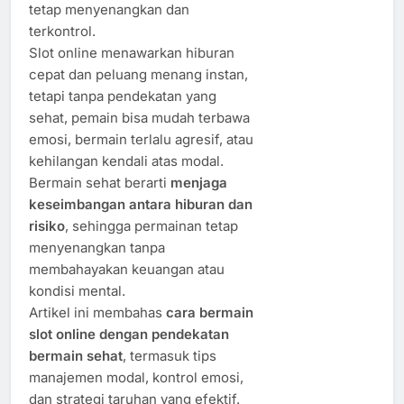
tetap menyenangkan dan
terkontrol.
Slot online menawarkan hiburan
cepat dan peluang menang instan,
tetapi tanpa pendekatan yang
sehat, pemain bisa mudah terbawa
emosi, bermain terlalu agresif, atau
kehilangan kendali atas modal.
Bermain sehat berarti
menjaga
keseimbangan antara hiburan dan
risiko
, sehingga permainan tetap
menyenangkan tanpa
membahayakan keuangan atau
kondisi mental.
Artikel ini membahas
cara bermain
slot online dengan pendekatan
bermain sehat
, termasuk tips
manajemen modal, kontrol emosi,
dan strategi taruhan yang efektif.