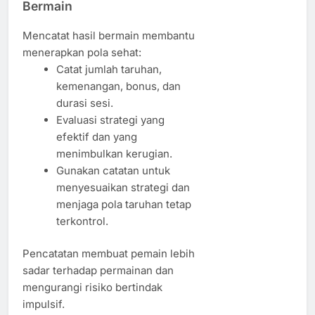
Bermain
Mencatat hasil bermain membantu
menerapkan pola sehat:
Catat jumlah taruhan,
kemenangan, bonus, dan
durasi sesi.
Evaluasi strategi yang
efektif dan yang
menimbulkan kerugian.
Gunakan catatan untuk
menyesuaikan strategi dan
menjaga pola taruhan tetap
terkontrol.
Pencatatan membuat pemain lebih
sadar terhadap permainan dan
mengurangi risiko bertindak
impulsif.