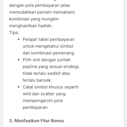
dengan pola pembayaran jelas
memudahkan pemain memahami
kombinasi yang mungkin
menghasilkan hadiah.
Tips:
Pelajari tabel pembayaran
untuk mengetahui simbol
dan kombinasi pemenang.
Pilih slot dengan jumlah
payline yang sesuai strategi,
tidak terlalu sedikit atau
terlalu banyak.
Catat simbol khusus seperti
wild dan scatter yang
mempengaruhi pola
pembayaran.
3. Manfaatkan Fitur Bonus