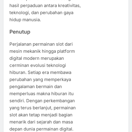
hasil perpaduan antara kreativitas,
teknologi, dan perubahan gaya
hidup manusia.
Penutup
Perjalanan permainan slot dari
mesin mekanik hingga platform
digital modern merupakan
cerminan evolusi teknologi
hiburan. Setiap era membawa
perubahan yang memperkaya
pengalaman bermain dan
memperluas makna hiburan itu
sendiri. Dengan perkembangan
yang terus berlanjut, permainan
slot akan tetap menjadi bagian
menarik dari sejarah dan masa
depan dunia permainan digital.