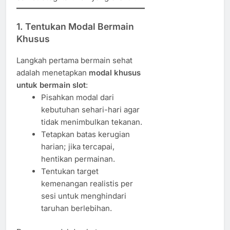
1. Tentukan Modal Bermain
Khusus
Langkah pertama bermain sehat
adalah menetapkan
modal khusus
untuk bermain slot
:
Pisahkan modal dari
kebutuhan sehari-hari agar
tidak menimbulkan tekanan.
Tetapkan batas kerugian
harian; jika tercapai,
hentikan permainan.
Tentukan target
kemenangan realistis per
sesi untuk menghindari
taruhan berlebihan.