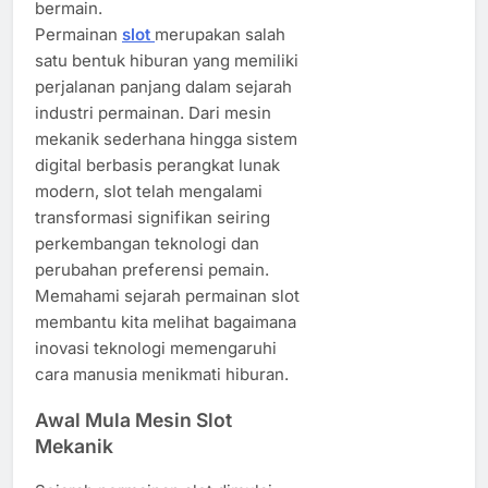
bermain.
Permainan
slot
merupakan salah
satu bentuk hiburan yang memiliki
perjalanan panjang dalam sejarah
industri permainan. Dari mesin
mekanik sederhana hingga sistem
digital berbasis perangkat lunak
modern, slot telah mengalami
transformasi signifikan seiring
perkembangan teknologi dan
perubahan preferensi pemain.
Memahami sejarah permainan slot
membantu kita melihat bagaimana
inovasi teknologi memengaruhi
cara manusia menikmati hiburan.
Awal Mula Mesin Slot
Mekanik