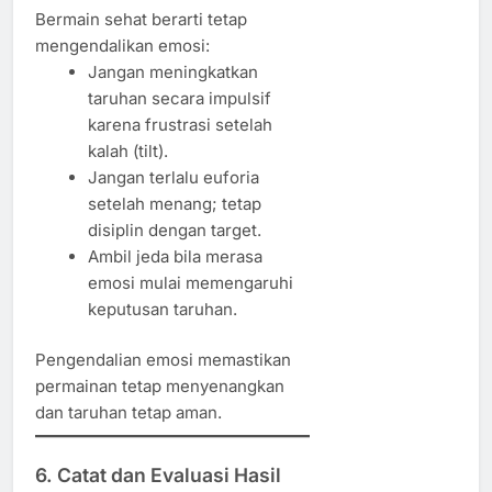
Bermain sehat berarti tetap
mengendalikan emosi:
Jangan meningkatkan
taruhan secara impulsif
karena frustrasi setelah
kalah (tilt).
Jangan terlalu euforia
setelah menang; tetap
disiplin dengan target.
Ambil jeda bila merasa
emosi mulai memengaruhi
keputusan taruhan.
Pengendalian emosi memastikan
permainan tetap menyenangkan
dan taruhan tetap aman.
6. Catat dan Evaluasi Hasil