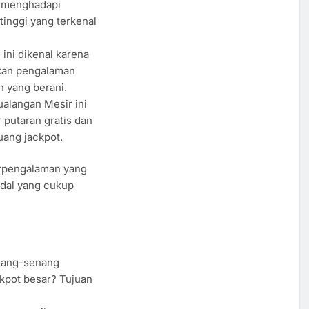
ap menghadapi
tinggi yang terkenal
 ini dikenal karena
ikan pengalaman
 yang berani.
ualangan Mesir ini
putaran gratis dan
uang jackpot.
berpengalaman yang
dal yang cukup
nang-senang
kpot besar? Tujuan