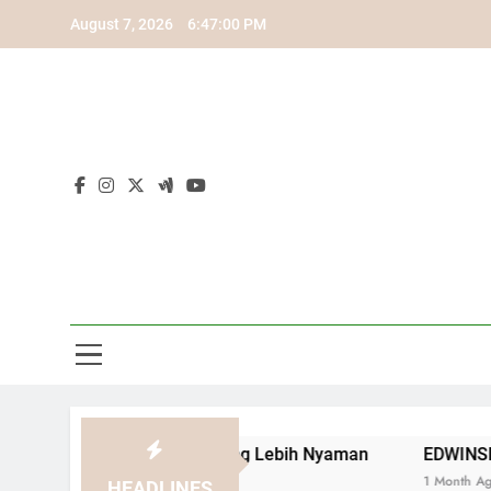
Skip
August 7, 2026
6:47:01 PM
to
content
Car
Dapatkan S
 Pengalaman Akses yang Lebih Nyaman
EDWINSLOT Login
1 Month Ago
HEADLINES