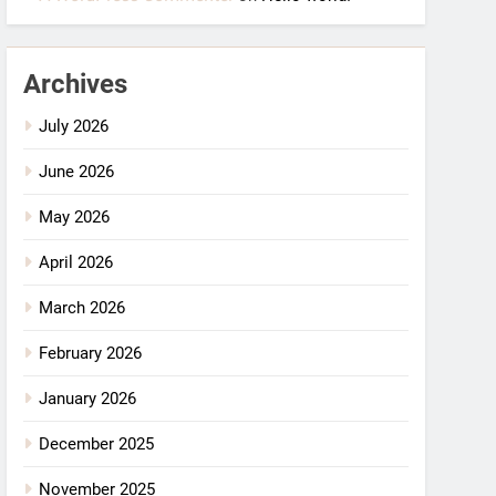
Archives
July 2026
June 2026
May 2026
April 2026
March 2026
February 2026
January 2026
December 2025
November 2025