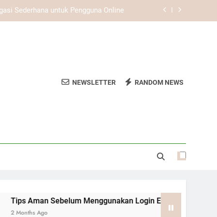
asi Sederhana untuk Pengguna Online
ebelum Menggunakan Login Edwinslot
rangkat Harian dengan Langkah Praktis
k Pengalaman Akses yang Lebih Nyaman
NEWSLETTER
RANDOM NEWS
asi Sederhana untuk Pengguna Online
ebelum Menggunakan Login Edwinslot
rangkat Harian dengan Langkah Praktis
Aman Sebelum Menggunakan Login Edwinslot
Solusi Le
hs Ago
2 Months Ag