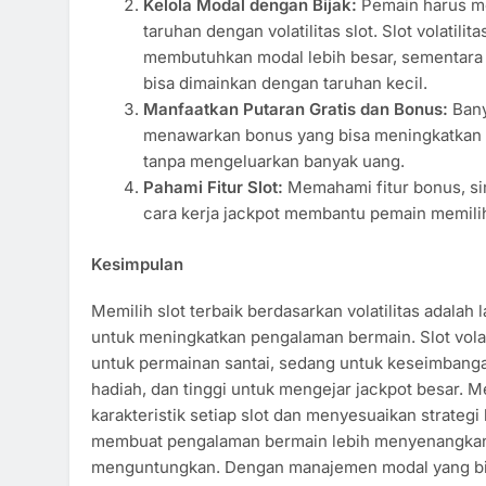
Kelola Modal dengan Bijak:
Pemain harus m
taruhan dengan volatilitas slot. Slot volatilita
membutuhkan modal lebih besar, sementara v
bisa dimainkan dengan taruhan kecil.
Manfaatkan Putaran Gratis dan Bonus:
Bany
menawarkan bonus yang bisa meningkatkan
tanpa mengeluarkan banyak uang.
Pahami Fitur Slot:
Memahami fitur bonus, si
cara kerja jackpot membantu pemain memilih 
Kesimpulan
Memilih slot terbaik berdasarkan volatilitas adalah
untuk meningkatkan pengalaman bermain. Slot volat
untuk permainan santai, sedang untuk keseimbangan
hadiah, dan tinggi untuk mengejar jackpot besar.
karakteristik setiap slot dan menyesuaikan strateg
membuat pengalaman bermain lebih menyenangkan
menguntungkan. Dengan manajemen modal yang bij