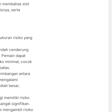
n membahas slot
isnya, serta
h ukuran risiko yang
rendah cenderung
. Pemain dapat
iko minimal, cocok
batas.
seimbangan antara
 mengalami
diah besar,
gi memiliki risiko
angat signifikan.
ni mengambil risiko