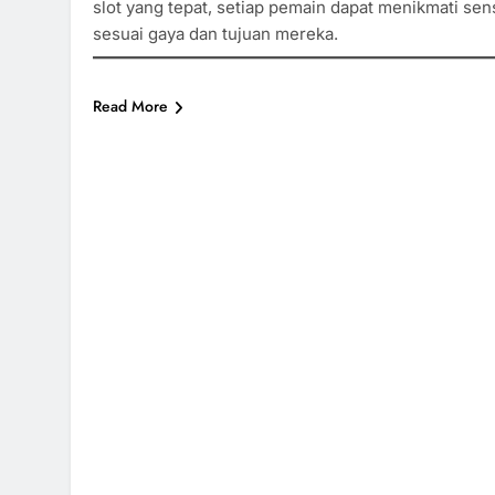
slot yang tepat, setiap pemain dapat menikmati s
sesuai gaya dan tujuan mereka.
Read More