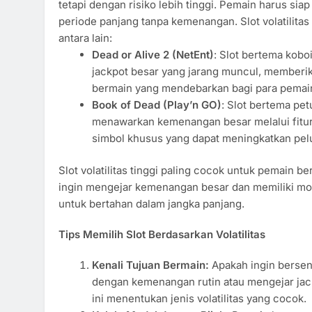
tetapi dengan risiko lebih tinggi. Pemain harus si
periode panjang tanpa kemenangan. Slot volatilitas 
antara lain:
Dead or Alive 2 (NetEnt)
: Slot bertema koboi
jackpot besar yang jarang muncul, member
bermain yang mendebarkan bagi para pemain
Book of Dead (Play’n GO)
: Slot bertema pet
menawarkan kemenangan besar melalui fitur 
simbol khusus yang dapat meningkatkan pel
Slot volatilitas tinggi paling cocok untuk pemain 
ingin mengejar kemenangan besar dan memiliki mo
untuk bertahan dalam jangka panjang.
Tips Memilih Slot Berdasarkan Volatilitas
Kenali Tujuan Bermain:
Apakah ingin berse
dengan kemenangan rutin atau mengejar jac
ini menentukan jenis volatilitas yang cocok.